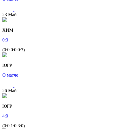
23
Май
ХИМ
0
:
3
(0:0 0:0 0:3)
ЮГР
О матче
26
Май
ЮГР
4
:
0
(0:0 1:0 3:0)