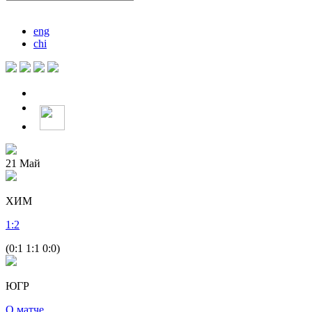
eng
chi
21
Май
ХИМ
1
:
2
(0:1 1:1 0:0)
ЮГР
О матче