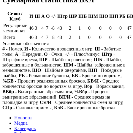
Сезон /
И
Ш
А
О
+/-
Штр
ШР
ШБ
ШМ
ШО
ШП
РБ
Б
Клуб
Регулярный
46
3
4
7
-8
43
2
1
0
0
0
0
47
чемпионат
Всего
46
3
4
7
-8
43
2
1
0
0
0
0
47
Условные обозначения
#
- Номер,
И
- Количество проведенных игр,
Ш
- Забитые
голы,
А
- Передачи,
О
- Очки,
+/-
- Плюс/минус,
Штр
-
Штрафное время,
ШР
- Шайбы в равенстве,
ШБ
- Шайбы,
заброшенные в большинстве,
ШМ
- Шайбы, заброшенные в
меньшинстве,
ШО
- Шайбы в овертайме,
ШП
- Победные
шайбы,
РБ
- Решающие буллиты,
БВ
- Броски по воротам,
%БВ
- Процент реализованных бросков,
БВ/И
- Среднее
количество бросков по воротам за игру,
Вбр
- Вбрасывания,
ВВбр
- Выигранные вбрасывания,
%Вбр
- Процент
выигранных вбрасываний,
ВП/И
- Среднее время на
площадке за игру,
См/И
- Среднее количество смен за игру,
СПр
- Силовые приемы,
БлБ
- Блокированные броски
Новости
Медиа
Календарь