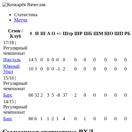
Статистика
Матчи
Сезон /
#
И
Ш
А
О
+/-
Штр
ШР
ШБ
ШМ
ШО
ШП
РБ
Клуб
17/18 |
Регулярный
чемпионат
Ижсталь
14
5
0
0
0
0
0
0
0
0
0
0
0
Южный
10
3
0
0
0
-1
2
0
0
0
0
0
0
Урал
15/16 |
Регулярный
чемпионат
Барс
60
32
2
3
5
-8
37
2
0
0
0
0
0
14/15 |
Регулярный
чемпионат
Барс
60
6
1
1
2
1
4
0
1
0
0
0
0
Суммарная статистика ВХЛ