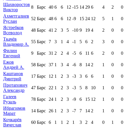
Шахворостов
8
Барс
40
6
6
12
-15
14
29
6
4
2
0
Виктор
Ахметгалиев
52
Барс
48
6
6
12
-9
15
24
12
5
1
0
Руслан
Ястребков
48
Барс
41
2
3
5
-10
9
19
4
2
0
0
Всеволод
Ткачёв
55
Барс
7
3
1
4
-1
5
6
2
3
0
0
Владимир А.
Филин
9
Барс
31
2
2
4
-5
6
11
6
2
0
0
Евгений
Ежов
58
Барс
37
1
3
4
-6
8
14
2
1
0
0
Андрей А.
Каштанов
17
Барс
12
1
2
3
-3
3
6
6
1
0
0
Дмитрий
Протапович
47
Барс
22
1
2
3
-3
5
8
10
1
0
0
Александр
Галеев
78
Барс
24
1
2
3
-9
6
15
12
1
0
0
Рузаль
Ибрагимов
14
Барс
26
1
2
3
-7
7
14
2
1
0
0
Марат
Кочкарёв
60
Барс
6
1
1
2
1
3
2
4
0
1
0
Вячеслав