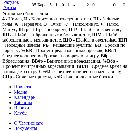
Расулов
85
Барс
5
1
0
1
-1
1
2
0
1
0
0
Артём
Условные обозначения
#
- Номер,
И
- Количество проведенных игр,
Ш
- Забитые
голы,
А
- Передачи,
О
- Очки,
+/-
- Плюс/минус,
+
- Плюс,
-
-
Минус,
Штр
- Штрафное время,
ШР
- Шайбы в равенстве,
ШБ
- Шайбы, заброшенные в большинстве,
ШМ
- Шайбы,
заброшенные в меньшинстве,
ШО
- Шайбы в овертайме,
ШП
- Победные шайбы,
РБ
- Решающие буллиты,
БВ
- Броски по
воротам,
%БВ
- Процент реализованных бросков,
БВ/И
-
Среднее количество бросков по воротам за игру,
Вбр
-
Вбрасывания,
ВВбр
- Выигранные вбрасывания,
%Вбр
-
Процент выигранных вбрасываний,
ВП/И
- Среднее время на
площадке за игру,
См/И
- Среднее количество смен за игру,
СПр
- Силовые приемы,
БлБ
- Блокированные броски
Новости
Медиа
Календарь
Таблицы
Игроки
Клубы
О Чемпионате
Документы