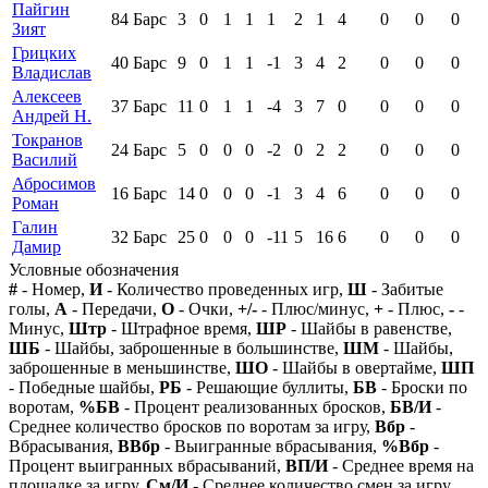
Пайгин
84
Барс
3
0
1
1
1
2
1
4
0
0
0
Зият
Грицких
40
Барс
9
0
1
1
-1
3
4
2
0
0
0
Владислав
Алексеев
37
Барс
11
0
1
1
-4
3
7
0
0
0
0
Андрей Н.
Токранов
24
Барс
5
0
0
0
-2
0
2
2
0
0
0
Василий
Абросимов
16
Барс
14
0
0
0
-1
3
4
6
0
0
0
Роман
Галин
32
Барс
25
0
0
0
-11
5
16
6
0
0
0
Дамир
Условные обозначения
#
- Номер,
И
- Количество проведенных игр,
Ш
- Забитые
голы,
А
- Передачи,
О
- Очки,
+/-
- Плюс/минус,
+
- Плюс,
-
-
Минус,
Штр
- Штрафное время,
ШР
- Шайбы в равенстве,
ШБ
- Шайбы, заброшенные в большинстве,
ШМ
- Шайбы,
заброшенные в меньшинстве,
ШО
- Шайбы в овертайме,
ШП
- Победные шайбы,
РБ
- Решающие буллиты,
БВ
- Броски по
воротам,
%БВ
- Процент реализованных бросков,
БВ/И
-
Среднее количество бросков по воротам за игру,
Вбр
-
Вбрасывания,
ВВбр
- Выигранные вбрасывания,
%Вбр
-
Процент выигранных вбрасываний,
ВП/И
- Среднее время на
площадке за игру,
См/И
- Среднее количество смен за игру,