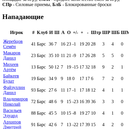
СПр
- Силовые приемы,
БлБ
- Блокированные броски
Нападающие
Игрок
#
Клуб
И
Ш
А
О
+/-
+
-
Штр
ШР
ШБ
Ш
Жеребцов
41
Барс
36
7
16
23
-1
19
20
28
3
4
0
Семён
Макаров
23
Барс
35
10
11
21
-9
17
26
28
5
5
0
Данил
Михеев
13
Барс
50
12
7
19
-15
17
32
18
9
2
1
Артём
Байкеев
19
Барс
34
9
9
18
0
17
17
6
7
2
0
Булат
Файзуллин
93
Барс
27
6
11
17
-1
17
18
12
4
1
1
Данил
Владимиров
72
Барс
48
6
9
15
-23
16
39
36
3
3
0
Николай
Васильев
88
Барс
45
5
10
15
-8
19
27
10
4
1
0
Эдуард
Архипов
91
Барс
42
6
7
13
-22
17
39
15
4
2
0
Дмитрий