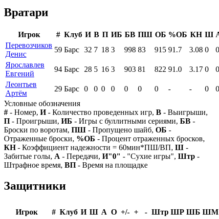
Вратари
Игрок
#
Клуб
И
В
П
ИБ
БВ
ПШ
ОБ
%ОБ
КН
Ш
Перевозчиков
59
Барс
32
7
18
3
998
83
915
91.7
3.08
0
Денис
Ярославлев
94
Барс
28
5
16
3
903
81
822
91.0
3.17
0
Евгений
Леонтьев
29
Барс
0
0
0
0
0
0
0
-
-
0
Артём
Условные обозначения
#
- Номер,
И
- Количество проведенных игр,
В
- Выигрыши,
П
- Проигрыши,
ИБ
- Игры с буллитными сериями,
БВ
-
Броски по воротам,
ПШ
- Пропущено шайб,
ОБ
-
Отраженные броски,
%ОБ
- Процент отраженных бросков,
КН
- Коэффициент надежности = 60мин*ПШ/ВП,
Ш
-
Забитые голы,
А
- Передачи,
И"0"
- "Сухие игры",
Штр
-
Штрафное время,
ВП
- Время на площадке
Защитники
Игрок
#
Клуб
И
Ш
А
О
+/-
+
-
Штр
ШР
ШБ
ШМ