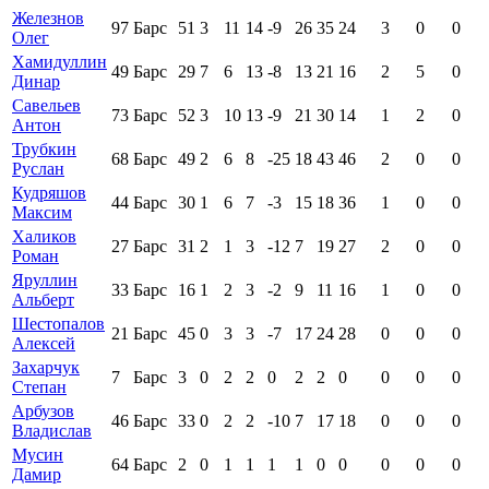
Железнов
97
Барс
51
3
11
14
-9
26
35
24
3
0
0
Олег
Хамидуллин
49
Барс
29
7
6
13
-8
13
21
16
2
5
0
Динар
Савельев
73
Барс
52
3
10
13
-9
21
30
14
1
2
0
Антон
Трубкин
68
Барс
49
2
6
8
-25
18
43
46
2
0
0
Руслан
Кудряшов
44
Барс
30
1
6
7
-3
15
18
36
1
0
0
Максим
Халиков
27
Барс
31
2
1
3
-12
7
19
27
2
0
0
Роман
Яруллин
33
Барс
16
1
2
3
-2
9
11
16
1
0
0
Альберт
Шестопалов
21
Барс
45
0
3
3
-7
17
24
28
0
0
0
Алексей
Захарчук
7
Барс
3
0
2
2
0
2
2
0
0
0
0
Степан
Арбузов
46
Барс
33
0
2
2
-10
7
17
18
0
0
0
Владислав
Мусин
64
Барс
2
0
1
1
1
1
0
0
0
0
0
Дамир