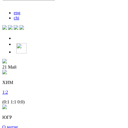
eng
chi
21
Май
ХИМ
1
:
2
(0:1 1:1 0:0)
ЮГР
О матче