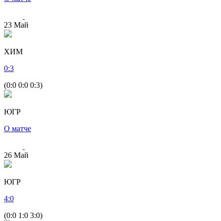
23
Май
ХИМ
0
:
3
(0:0 0:0 0:3)
ЮГР
О матче
26
Май
ЮГР
4
:
0
(0:0 1:0 3:0)