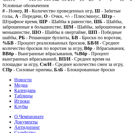
Условные обозначения
#
- Номер,
И
- Количество проведенных игр,
Ш
- Забитые
голы,
А
- Передачи,
О
- Очки,
+/-
- Плюс/минус,
Штр
-
Штрафное время,
ШР
- Шайбы в равенстве,
ШБ
- Шайбы,
заброшенные в большинстве,
ШМ
- Шайбы, заброшенные в
меньшинстве,
ШО
- Шайбы в овертайме,
ШП
- Победные
шайбы,
РБ
- Решающие буллиты,
БВ
- Броски по воротам,
%БВ
- Процент реализованных бросков,
БВ/И
- Среднее
количество бросков по воротам за игру,
Вбр
- Вбрасывания,
ВВбр
- Выигранные вбрасывания,
%Вбр
- Процент
выигранных вбрасываний,
ВП/И
- Среднее время на
площадке за игру,
См/И
- Среднее количество смен за игру,
СПр
- Силовые приемы,
БлБ
- Блокированные броски
Новости
Медиа
Календарь
Таблицы
Игроки
Клубы
О Чемпионате
Документы
Антидопинг
Судейство