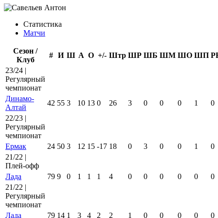
Статистика
Матчи
Сезон /
#
И
Ш
А
О
+/-
Штр
ШР
ШБ
ШМ
ШО
ШП
Р
Клуб
23/24 |
Регулярный
чемпионат
Динамо-
42
55
3
10
13
0
26
3
0
0
0
1
0
Алтай
22/23 |
Регулярный
чемпионат
Ермак
24
50
3
12
15
-17
18
0
3
0
0
1
0
21/22 |
Плей-офф
Лада
79
9
0
1
1
1
4
0
0
0
0
0
0
21/22 |
Регулярный
чемпионат
Лада
79
14
1
3
4
2
2
1
0
0
0
0
0