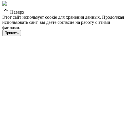
Наверх
Этот сайт использует cookie для хранения данных. Продолжая
использовать сайт, вы даете согласие на работу с этими
файлами.
Принять