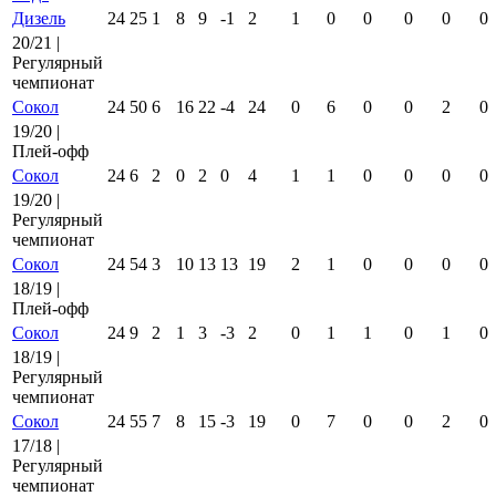
Дизель
24
25
1
8
9
-1
2
1
0
0
0
0
0
20/21 |
Регулярный
чемпионат
Сокол
24
50
6
16
22
-4
24
0
6
0
0
2
0
19/20 |
Плей-офф
Сокол
24
6
2
0
2
0
4
1
1
0
0
0
0
19/20 |
Регулярный
чемпионат
Сокол
24
54
3
10
13
13
19
2
1
0
0
0
0
18/19 |
Плей-офф
Сокол
24
9
2
1
3
-3
2
0
1
1
0
1
0
18/19 |
Регулярный
чемпионат
Сокол
24
55
7
8
15
-3
19
0
7
0
0
2
0
17/18 |
Регулярный
чемпионат