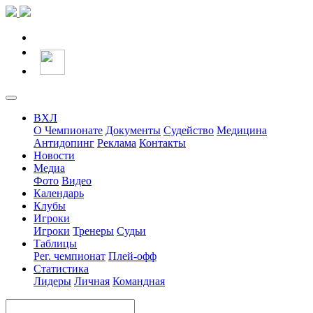
ВХЛ
О Чемпионате
Документы
Судейство
Медицина
Антидопинг
Реклама
Контакты
Новости
Медиа
Фото
Видео
Календарь
Клубы
Игроки
Игроки
Тренеры
Судьи
Таблицы
Рег. чемпионат
Плей-офф
Статистика
Лидеры
Личная
Командная