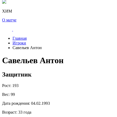
ХИМ
О матче
Главная
Игроки
Савельев Антон
Савельев Антон
Защитник
Рост:
193
Вес:
99
Дата рождения:
04.02.1993
Возраст:
33 года