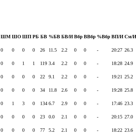
ШМ
ШО
ШП
РБ
БВ
%БВ
БВ/И
Вбр
ВВбр
%Вбр
ВП/И
См/
0
0
0
0
26
11.5
2.2
0
0
-
20:27
26.3
0
0
1
1
119
3.4
2.2
0
0
-
18:28
24.9
0
0
0
0
22
9.1
2.2
0
0
-
19:21
25.2
0
0
0
0
34
11.8
2.6
0
0
-
19:28
25.8
0
1
3
0
134
6.7
2.9
0
0
-
17:46
23.3
0
0
0
0
23
0.0
2.1
0
0
-
20:15
27.0
0
0
0
0
77
5.2
2.1
0
0
-
18:22
23.6