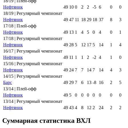
18/19 | Плей-офф
Нефтяник
49
10
0
2
2
-5
6
0
0
18/19 | Регулярный чемпионат
Нефтяник
49
47
11
18
29
18
37
8
3
17/18 | Плей-офф
Нефтяник
49
13
1
4
5
0
4
0
1
17/18 | Регулярный чемпионат
Нефтяник
49
28
5
12
17
5
14
1
4
16/17 | Регулярный чемпионат
Нефтяник
49
11
1
1
2
-2
4
1
0
15/16 | Регулярный чемпионат
Нефтяник
49
24
7
7
14
7
14
4
3
14/15 | Регулярный чемпионат
Барс
49
29
7
6
13
-8
16
2
5
13/14 | Плей-офф
Нефтяник
49
5
0
0
0
0
0
0
0
13/14 | Регулярный чемпионат
Нефтяник
49
43
4
8
12
2
24
2
2
Суммарная статистика ВХЛ