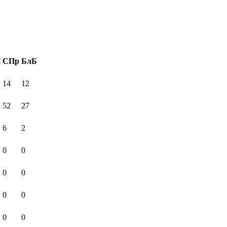
И
СПр
БлБ
14
12
52
27
6
2
0
0
0
0
0
0
0
0