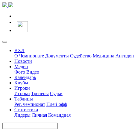
ВХЛ
О Чемпионате
Документы
Судейство
Медицина
Антидоп
Новости
Медиа
Фото
Видео
Календарь
Клубы
Игроки
Игроки
Тренеры
Судьи
Таблицы
Рег. чемпионат
Плей-офф
Статистика
Лидеры
Личная
Командная