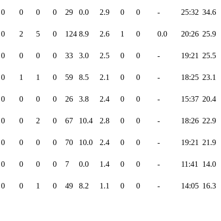
0
0
0
0
29
0.0
2.9
0
0
-
25:32
34.6
0
2
5
0
124
8.9
2.6
1
0
0.0
20:26
25.9
0
0
0
0
33
3.0
2.5
0
0
-
19:21
25.5
0
1
1
0
59
8.5
2.1
0
0
-
18:25
23.1
0
0
0
0
26
3.8
2.4
0
0
-
15:37
20.4
0
0
2
0
67
10.4
2.8
0
0
-
18:26
22.9
0
0
0
0
70
10.0
2.4
0
0
-
19:21
21.9
0
0
0
0
7
0.0
1.4
0
0
-
11:41
14.0
0
0
1
0
49
8.2
1.1
0
0
-
14:05
16.3