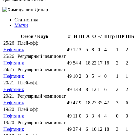
Статистика
Матчи
Сезон / Клуб
#
И
Ш
А
О
+/-
Штр
ШР
ШБ
25/26 | Плей-офф
Нефтяник
49
12
3
5
8
0
4
1
2
25/26 | Регулярный чемпионат
Нефтяник
49
54
4
18
22
17
16
2
2
24/25 | Регулярный чемпионат
Нефтяник
49
10
2
3
5
-4
0
1
1
20/21 | Плей-офф
Нефтяник
49
13
4
8
12
1
6
2
2
20/21 | Регулярный чемпионат
Нефтяник
49
47
9
18
27
35
47
3
6
19/20 | Плей-офф
Нефтяник
49
11
0
3
3
4
4
0
0
19/20 | Регулярный чемпионат
Нефтяник
49
37
4
6
10
12
18
3
1