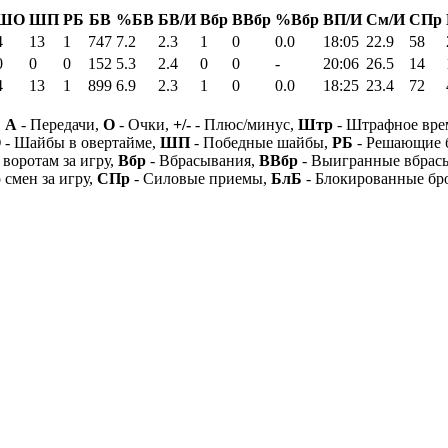
ШО
ШП
РБ
БВ
%БВ
БВ/И
Вбр
ВВбр
%Вбр
ВП/И
См/И
СПр
4
13
1
747
7.2
2.3
1
0
0.0
18:05
22.9
58
0
0
0
152
5.3
2.4
0
0
-
20:06
26.5
14
4
13
1
899
6.9
2.3
1
0
0.0
18:25
23.4
72
,
А
- Передачи,
О
- Очки,
+/-
- Плюс/минус,
Штр
- Штрафное вре
О
- Шайбы в овертайме,
ШП
- Победные шайбы,
РБ
- Решающие 
 воротам за игру,
Вбр
- Вбрасывания,
ВВбр
- Выигранные вбрас
 смен за игру,
СПр
- Силовые приемы,
БлБ
- Блокированные бр