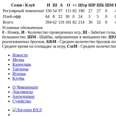
Сезон / Клуб
И
Ш
А
О
+/-
Штр
ШР
ШБ
ШМ
Регулярный чемпионат
330
54
97
151
82
190
27
27
0
Плей-офф
64
8
22
30
0
24
3
5
0
Всего
394
62
119
181
82
214
30
32
0
Условные обозначения
#
- Номер,
И
- Количество проведенных игр,
Ш
- Забитые голы
большинстве,
ШМ
- Шайбы, заброшенные в меньшинстве,
Ш
реализованных бросков,
БВ/И
- Среднее количество бросков по
Среднее время на площадке за игру,
См/И
- Среднее количество
Новости
Медиа
Календарь
Таблицы
Игроки
Клубы
О Чемпионате
Документы
Антидопинг
Судейство