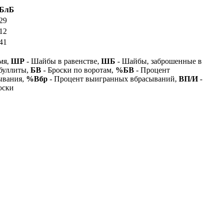
БлБ
29
12
41
мя,
ШР
- Шайбы в равенстве,
ШБ
- Шайбы, заброшенные в
буллиты,
БВ
- Броски по воротам,
%БВ
- Процент
ывания,
%Вбр
- Процент выигранных вбрасываний,
ВП/И
-
оски