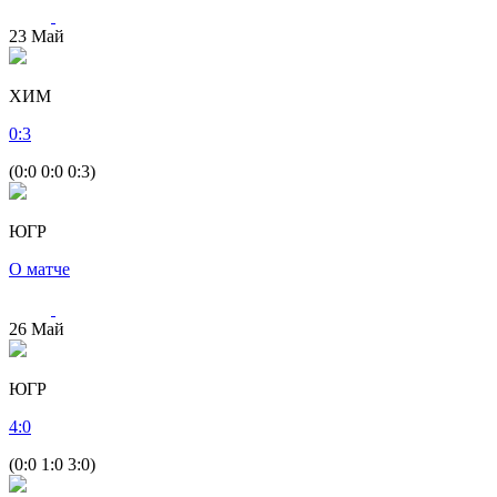
23
Май
ХИМ
0
:
3
(0:0 0:0 0:3)
ЮГР
О матче
26
Май
ЮГР
4
:
0
(0:0 1:0 3:0)