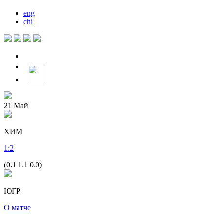
eng
chi
21
Май
ХИМ
1
:
2
(0:1 1:1 0:0)
ЮГР
О матче