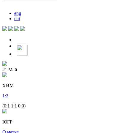
eng
chi
21
Май
ХИМ
1
:
2
(0:1 1:1 0:0)
ЮГР
О матче