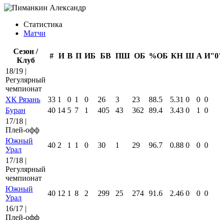
Статистика
Матчи
Сезон /
#
И
В
П
ИБ
БВ
ПШ
ОБ
%ОБ
КН
Ш
А
И"0
Клуб
18/19 |
Регулярный
чемпионат
ХК Рязань
33
1
0
1
0
26
3
23
88.5
5.31
0
0
0
Буран
40
14
5
7
1
405
43
362
89.4
3.43
0
1
0
17/18 |
Плей-офф
Южный
40
2
1
1
0
30
1
29
96.7
0.88
0
0
0
Урал
17/18 |
Регулярный
чемпионат
Южный
40
12
1
8
2
299
25
274
91.6
2.46
0
0
0
Урал
16/17 |
Плей-офф