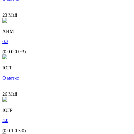
23
Май
ХИМ
0
:
3
(0:0 0:0 0:3)
ЮГР
О матче
26
Май
ЮГР
4
:
0
(0:0 1:0 3:0)