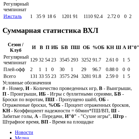
Регулярный
чемпионат
Ижсталь
1
35
9
18
6
1201
91
1110
92.4
2.72
0
0
2
Суммарная статистика ВХЛ
Сезон /
И
В
П
ИБ
БВ
ПШ
ОБ
%ОБ
КН
Ш
А
И"0
Клуб
Регулярный
129
32
54
23
3545
293
3252
91.7
2.61
0
1
5
чемпионат
Плей-офф
2
1
1
0
30
1
29
96.7
0.88
0
0
0
Всего
131
33
55
23
3575
294
3281
91.8
2.59
0
1
5
Условные обозначения
#
- Номер,
И
- Количество проведенных игр,
В
- Выигрыши,
П
- Проигрыши,
ИБ
- Игры с буллитными сериями,
БВ
-
Броски по воротам,
ПШ
- Пропущено шайб,
ОБ
-
Отраженные броски,
%ОБ
- Процент отраженных бросков,
КН
- Коэффициент надежности = 60мин*ПШ/ВП,
Ш
-
Забитые голы,
А
- Передачи,
И"0"
- "Сухие игры",
Штр
-
Штрафное время,
ВП
- Время на площадке
Новости
Медиа