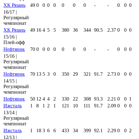
ХК Рязань
49
0
0
0
0
0
0
0
-
-
0
0
0
16/17 |
Регулярный
чемпионат
ХК Рязань
49
16
4
5
5
380
36
344
90.5
2.37
0
0
0
15/16 |
Плей-офф
Нефтяник
70
0
0
0
0
0
0
0
-
-
0
0
0
15/16 |
Регулярный
чемпионат
Нефтяник
70
13
5
3
0
350
29
321
91.7
2.73
0
0
0
14/15 |
Регулярный
чемпионат
Нефтяник
50
12
4
4
2
330
22
308
93.3
2.21
0
0
1
Ижсталь
1
8
1
2
1
121
10
111
91.7
2.09
0
0
0
13/14 |
Регулярный
чемпионат
Ижсталь
1
18
3
6
6
433
34
399
92.1
2.29
0
0
2
12/13 |