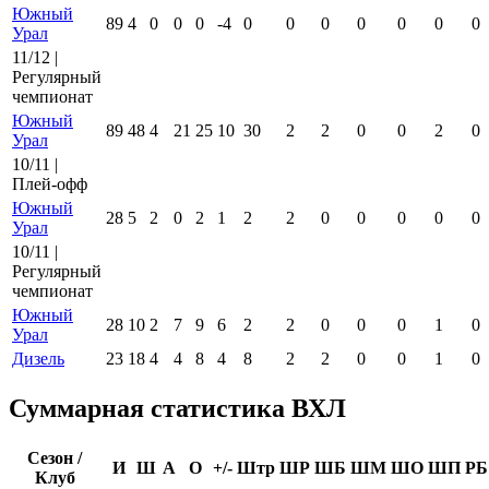
Южный
89
4
0
0
0
-4
0
0
0
0
0
0
0
Урал
11/12 |
Регулярный
чемпионат
Южный
89
48
4
21
25
10
30
2
2
0
0
2
0
Урал
10/11 |
Плей-офф
Южный
28
5
2
0
2
1
2
2
0
0
0
0
0
Урал
10/11 |
Регулярный
чемпионат
Южный
28
10
2
7
9
6
2
2
0
0
0
1
0
Урал
Дизель
23
18
4
4
8
4
8
2
2
0
0
1
0
Суммарная статистика ВХЛ
Сезон /
И
Ш
А
О
+/-
Штр
ШР
ШБ
ШМ
ШО
ШП
РБ
Клуб