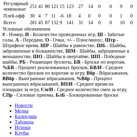
Регулярный
251
41
80
121
15
123
27
14
0
0
9
0
чемпионат
Плей-офф
30
4
7
11
-6
18
4
0
0
0
1
0
Всего
281
45
87
132
9
141
31
14
0
0
10
0
Условные обозначения
#
- Номер,
И
- Количество проведенных игр,
Ш
- Забитые
голы,
А
- Передачи,
О
- Очки,
+/-
- Плюс/минус,
Штр
-
Штрафное время,
ШР
- Шайбы в равенстве,
ШБ
- Шайбы,
заброшенные в большинстве,
ШМ
- Шайбы, заброшенные в
меньшинстве,
ШО
- Шайбы в овертайме,
ШП
- Победные
шайбы,
РБ
- Решающие буллиты,
БВ
- Броски по воротам,
%БВ
- Процент реализованных бросков,
БВ/И
- Среднее
количество бросков по воротам за игру,
Вбр
- Вбрасывания,
ВВбр
- Выигранные вбрасывания,
%Вбр
- Процент
выигранных вбрасываний,
ВП/И
- Среднее время на
площадке за игру,
См/И
- Среднее количество смен за игру,
СПр
- Силовые приемы,
БлБ
- Блокированные броски
Новости
Медиа
Календарь
Таблицы
Игроки
Клубы