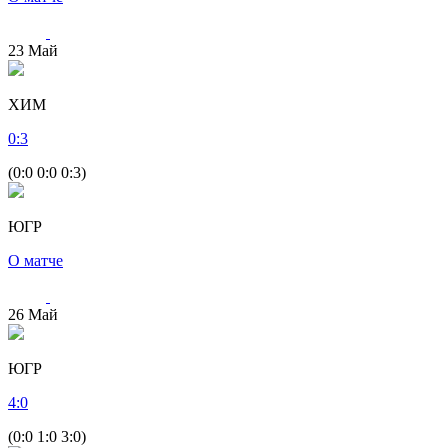
23
Май
ХИМ
0
:
3
(0:0 0:0 0:3)
ЮГР
О матче
26
Май
ЮГР
4
:
0
(0:0 1:0 3:0)