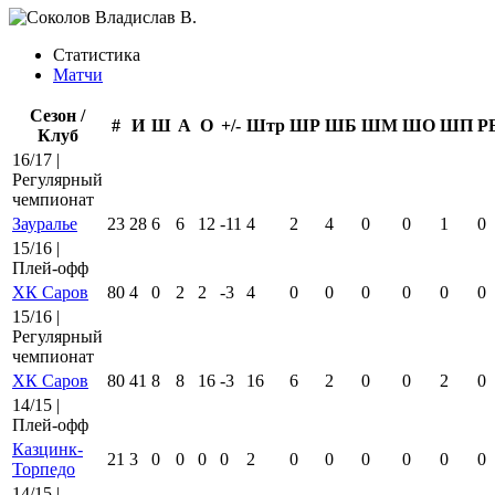
Статистика
Матчи
Сезон /
#
И
Ш
А
О
+/-
Штр
ШР
ШБ
ШМ
ШО
ШП
Р
Клуб
16/17 |
Регулярный
чемпионат
Зауралье
23
28
6
6
12
-11
4
2
4
0
0
1
0
15/16 |
Плей-офф
ХК Саров
80
4
0
2
2
-3
4
0
0
0
0
0
0
15/16 |
Регулярный
чемпионат
ХК Саров
80
41
8
8
16
-3
16
6
2
0
0
2
0
14/15 |
Плей-офф
Казцинк-
21
3
0
0
0
0
2
0
0
0
0
0
0
Торпедо
14/15 |