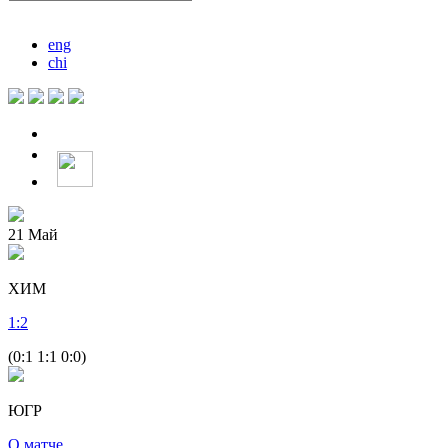
eng
chi
21
Май
ХИМ
1
:
2
(0:1 1:1 0:0)
ЮГР
О матче