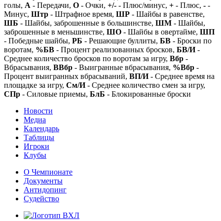
голы,
А
- Передачи,
О
- Очки,
+/-
- Плюс/минус,
+
- Плюс,
-
-
Минус,
Штр
- Штрафное время,
ШР
- Шайбы в равенстве,
ШБ
- Шайбы, заброшенные в большинстве,
ШМ
- Шайбы,
заброшенные в меньшинстве,
ШО
- Шайбы в овертайме,
ШП
- Победные шайбы,
РБ
- Решающие буллиты,
БВ
- Броски по
воротам,
%БВ
- Процент реализованных бросков,
БВ/И
-
Среднее количество бросков по воротам за игру,
Вбр
-
Вбрасывания,
ВВбр
- Выигранные вбрасывания,
%Вбр
-
Процент выигранных вбрасываний,
ВП/И
- Среднее время на
площадке за игру,
См/И
- Среднее количество смен за игру,
СПр
- Силовые приемы,
БлБ
- Блокированные броски
Новости
Медиа
Календарь
Таблицы
Игроки
Клубы
О Чемпионате
Документы
Антидопинг
Судейство