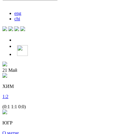
eng
chi
21
Май
ХИМ
1
:
2
(0:1 1:1 0:0)
ЮГР
О матче