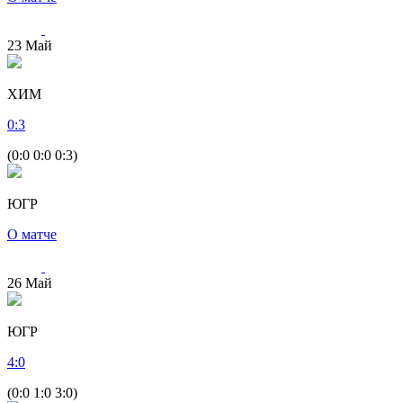
23
Май
ХИМ
0
:
3
(0:0 0:0 0:3)
ЮГР
О матче
26
Май
ЮГР
4
:
0
(0:0 1:0 3:0)