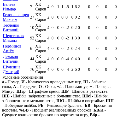
Валеев
ХК
7
4
0
1
1
-5
1
6
2
0
0
0
0
Ильдар
Саров
Белопашенцев
ХК
27
2
0
0
0
0
0
0
2
0
0
0
0
Максим
Саров
Тесленко
ХК
10
4
0
0
0
-2
0
2
0
0
0
0
0
Виталий
Саров
Шерстюков
ХК
92
4
0
0
0
-2
1
3
0
0
0
0
0
Михаил
Саров
Перминов
ХК
6
4
0
0
0
-2
0
2
4
0
0
0
0
Артём
Саров
Демаков
ХК
44
4
0
0
0
-4
0
4
0
0
0
0
0
Виталий
Саров
Шуленин
ХК
76
4
0
0
0
-4
2
6
0
0
0
0
0
Дмитрий
Саров
Условные обозначения
#
- Номер,
И
- Количество проведенных игр,
Ш
- Забитые
голы,
А
- Передачи,
О
- Очки,
+/-
- Плюс/минус,
+
- Плюс,
-
-
Минус,
Штр
- Штрафное время,
ШР
- Шайбы в равенстве,
ШБ
- Шайбы, заброшенные в большинстве,
ШМ
- Шайбы,
заброшенные в меньшинстве,
ШО
- Шайбы в овертайме,
ШП
- Победные шайбы,
РБ
- Решающие буллиты,
БВ
- Броски по
воротам,
%БВ
- Процент реализованных бросков,
БВ/И
-
Среднее количество бросков по воротам за игру,
Вбр
-