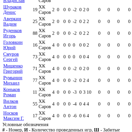
Владислав
Саров
Шураков
ХК
19
2
0
0
0
-2
0
2
0
0
0
0
0
Денис
Саров
Аверкин
ХК
25
2
0
0
0
-2
0
2
2
0
0
0
0
Вадим
Саров
Руденков
ХК
88
2
0
0
0
-2
0
2
2
0
0
0
0
Игорь
Саров
Головкин
ХК
16
4
0
0
0
0
0
0
2
0
0
0
0
Юрий
Саров
Смуров
ХК
73
4
0
0
0
0
0
0
4
0
0
0
0
Сергей
Саров
Мищенко
ХК
71
4
0
0
0
-2
0
2
0
0
0
0
0
Григорий
Саров
Румынин
ХК
77
4
0
0
0
-2
0
2
4
0
0
0
0
Михаил
Саров
Коньков
ХК
11
4
0
0
0
-3
0
3
10
0
0
0
0
Роман
Саров
Вилков
ХК
55
4
0
0
0
-4
0
4
4
0
0
0
0
Антон
Саров
Носков
ХК
17
4
0
0
0
-6
0
6
4
0
0
0
0
Максим Г.
Саров
Условные обозначения
#
- Номер,
И
- Количество проведенных игр,
Ш
- Забитые