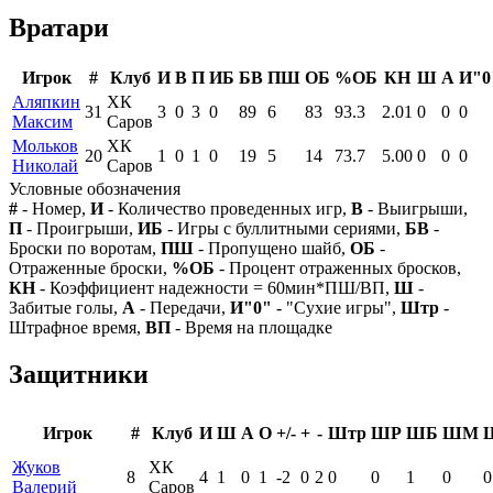
Вратари
Игрок
#
Клуб
И
В
П
ИБ
БВ
ПШ
ОБ
%ОБ
КН
Ш
А
И"0
Аляпкин
ХК
31
3
0
3
0
89
6
83
93.3
2.01
0
0
0
Максим
Саров
Мольков
ХК
20
1
0
1
0
19
5
14
73.7
5.00
0
0
0
Николай
Саров
Условные обозначения
#
- Номер,
И
- Количество проведенных игр,
В
- Выигрыши,
П
- Проигрыши,
ИБ
- Игры с буллитными сериями,
БВ
-
Броски по воротам,
ПШ
- Пропущено шайб,
ОБ
-
Отраженные броски,
%ОБ
- Процент отраженных бросков,
КН
- Коэффициент надежности = 60мин*ПШ/ВП,
Ш
-
Забитые голы,
А
- Передачи,
И"0"
- "Сухие игры",
Штр
-
Штрафное время,
ВП
- Время на площадке
Защитники
Игрок
#
Клуб
И
Ш
А
О
+/-
+
-
Штр
ШР
ШБ
ШМ
Жуков
ХК
8
4
1
0
1
-2
0
2
0
0
1
0
0
Валерий
Саров