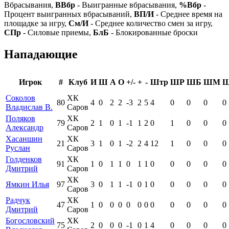
Вбрасывания,
ВВбр
- Выигранные вбрасывания,
%Вбр
-
Процент выигранных вбрасываний,
ВП/И
- Среднее время на
площадке за игру,
См/И
- Среднее количество смен за игру,
СПр
- Силовые приемы,
БлБ
- Блокированные броски
Нападающие
Игрок
#
Клуб
И
Ш
А
О
+/-
+
-
Штр
ШР
ШБ
ШМ
Соколов
ХК
80
4
0
2
2
-3
2
5
4
0
0
0
0
Владислав В.
Саров
Поляков
ХК
79
2
1
0
1
-1
1
2
0
1
0
0
0
Александр
Саров
Хасаншин
ХК
21
3
1
0
1
-2
2
4
12
1
0
0
0
Руслан
Саров
Голденков
ХК
91
1
0
1
1
0
1
1
0
0
0
0
0
Дмитрий
Саров
ХК
Ямкин Илья
97
3
0
1
1
-1
0
1
0
0
0
0
0
Саров
Радчук
ХК
47
1
0
0
0
0
0
0
0
0
0
0
0
Дмитрий
Саров
Богословский
ХК
75
2
0
0
0
-1
0
1
4
0
0
0
0