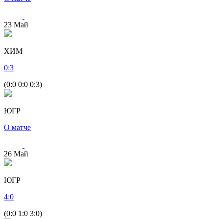
23
Май
ХИМ
0
:
3
(0:0 0:0 0:3)
ЮГР
О матче
26
Май
ЮГР
4
:
0
(0:0 1:0 3:0)