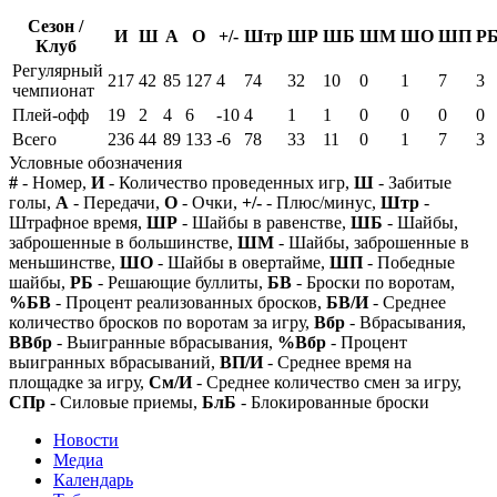
Сезон /
И
Ш
А
О
+/-
Штр
ШР
ШБ
ШМ
ШО
ШП
Р
Клуб
Регулярный
217
42
85
127
4
74
32
10
0
1
7
3
чемпионат
Плей-офф
19
2
4
6
-10
4
1
1
0
0
0
0
Всего
236
44
89
133
-6
78
33
11
0
1
7
3
Условные обозначения
#
- Номер,
И
- Количество проведенных игр,
Ш
- Забитые
голы,
А
- Передачи,
О
- Очки,
+/-
- Плюс/минус,
Штр
-
Штрафное время,
ШР
- Шайбы в равенстве,
ШБ
- Шайбы,
заброшенные в большинстве,
ШМ
- Шайбы, заброшенные в
меньшинстве,
ШО
- Шайбы в овертайме,
ШП
- Победные
шайбы,
РБ
- Решающие буллиты,
БВ
- Броски по воротам,
%БВ
- Процент реализованных бросков,
БВ/И
- Среднее
количество бросков по воротам за игру,
Вбр
- Вбрасывания,
ВВбр
- Выигранные вбрасывания,
%Вбр
- Процент
выигранных вбрасываний,
ВП/И
- Среднее время на
площадке за игру,
См/И
- Среднее количество смен за игру,
СПр
- Силовые приемы,
БлБ
- Блокированные броски
Новости
Медиа
Календарь