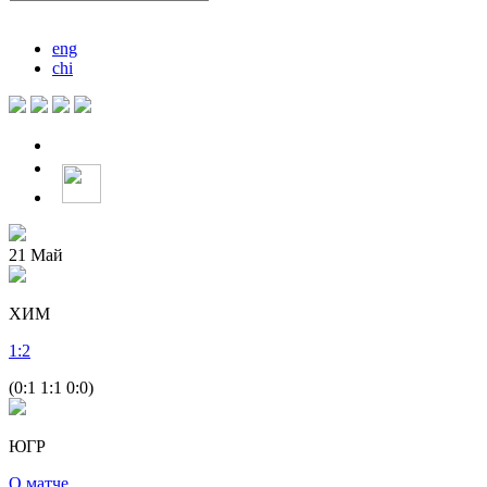
eng
chi
21
Май
ХИМ
1
:
2
(0:1 1:1 0:0)
ЮГР
О матче