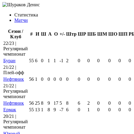
Статистика
Матчи
Сезон /
#
И
Ш
А
О
+/-
Штр
ШР
ШБ
ШМ
ШО
ШП
Р
Клуб
22/23 |
Регулярный
чемпионат
Буран
55
6
0
1
1
-1
2
0
0
0
0
0
0
21/22 |
Плей-офф
Нефтяник
56
1
0
0
0
0
0
0
0
0
0
0
0
21/22 |
Регулярный
чемпионат
Нефтяник
56
25
8
9
17
5
8
6
2
0
0
0
0
Ермак
55
13
1
8
9
-7
6
0
1
0
0
0
0
20/21 |
Регулярный
чемпионат
Южный