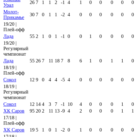
26
7
1
1
2
-1
4
1
0
0
0
0
0
Урал
Молот-
30
7
0
1
1
-2
4
0
0
0
0
0
0
Прикамье
19/20 |
Плей-офф
Лада
55
2
1
0
1
-1
0
0
1
0
0
0
0
19/20 |
Регулярный
чемпионат
Лада
55
26
7
11
18
7
8
6
1
0
1
1
0
18/19 |
Плей-офф
Сокол
12
9
0
4
4
-5
4
0
0
0
0
0
0
18/19 |
Регулярный
чемпионат
Сокол
12
14
4
3
7
-1
10
4
0
0
0
1
0
ХК Саров
95
20
2
11
13
-9
4
2
0
0
0
1
1
17/18 |
Плей-офф
ХК Саров
19
5
1
0
1
-2
0
1
0
0
0
0
0
17/18 |