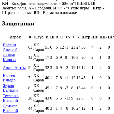
КН
- Коэффициент надежности = 60мин*ПШ/ВП,
Ш
-
Забитые голы,
А
- Передачи,
И"0"
- "Сухие игры",
Штр
-
Штрафное время,
ВП
- Время на площадке
Защитники
Игрок
#
Клуб
И
Ш
А
О
+/-
+
-
Штр
ШР
ШБ
Ш
Волгин
ХК
63
51
6
6
12
-1
23
24
36
4
2
0
Алексей
Саров
Дьяков
ХК
42
17
3
6
9
8
16
8
20
2
1
0
Кирилл
Саров
ХК
Аляев Артём
5
32
3
6
9
-2
15
17
12
1
2
0
Саров
Валеев
ХК
7
40
1
7
8
-1
12
13
45
1
0
0
Ильдар
Саров
Жуков
ХК
8
45
1
7
8
-7
8
15
44
0
1
0
Валерий
Саров
Тесленко
ХК
28
43
0
5
5
-13
9
22
8
0
0
0
Виталий
Саров
Демаков
ХК
44
40
3
1
4
-8
16
24
12
1
2
0
Виталий
Саров