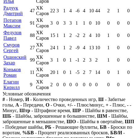
Илья
Саров
Радчук
ХК
47
22
3
1
4
-6
4
10
44
2
1
0
Дмитрий
Саров
Потапов
ХК
91
3
0
3
3
1
1
0
10
0
0
0
Максим
Саров
Федулов
ХК
88
15
1
1
2
-2
2
4
10
1
0
0
Павел
Саров
Смуров
ХК
27
24
1
1
2
-9
4
13
10
1
0
0
Сергей
Саров
Ощинский
ХК
99
3
1
0
1
-1
2
3
2
1
0
0
Захар
Саров
Коньков
ХК
11
20
1
0
1
-5
2
7
14
0
1
0
Роман
Саров
Елагин
ХК
9
2
0
0
0
0
0
0
0
0
0
0
Кирилл
Саров
Условные обозначения
#
- Номер,
И
- Количество проведенных игр,
Ш
- Забитые
голы,
А
- Передачи,
О
- Очки,
+/-
- Плюс/минус,
+
- Плюс,
-
-
Минус,
Штр
- Штрафное время,
ШР
- Шайбы в равенстве,
ШБ
- Шайбы, заброшенные в большинстве,
ШМ
- Шайбы,
заброшенные в меньшинстве,
ШО
- Шайбы в овертайме,
ШП
- Победные шайбы,
РБ
- Решающие буллиты,
БВ
- Броски по
воротам,
%БВ
- Процент реализованных бросков,
БВ/И
-