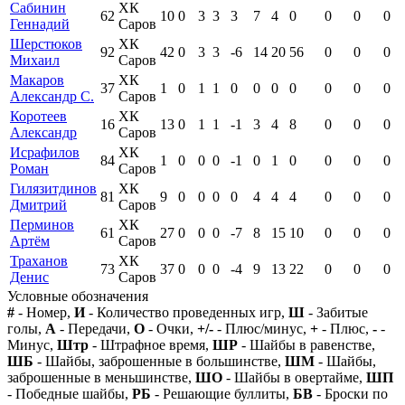
Сабинин
ХК
62
10
0
3
3
3
7
4
0
0
0
0
Геннадий
Саров
Шерстюков
ХК
92
42
0
3
3
-6
14
20
56
0
0
0
Михаил
Саров
Макаров
ХК
37
1
0
1
1
0
0
0
0
0
0
0
Александр С.
Саров
Коротеев
ХК
16
13
0
1
1
-1
3
4
8
0
0
0
Александр
Саров
Исрафилов
ХК
84
1
0
0
0
-1
0
1
0
0
0
0
Роман
Саров
Гилязитдинов
ХК
81
9
0
0
0
0
4
4
4
0
0
0
Дмитрий
Саров
Перминов
ХК
61
27
0
0
0
-7
8
15
10
0
0
0
Артём
Саров
Траханов
ХК
73
37
0
0
0
-4
9
13
22
0
0
0
Денис
Саров
Условные обозначения
#
- Номер,
И
- Количество проведенных игр,
Ш
- Забитые
голы,
А
- Передачи,
О
- Очки,
+/-
- Плюс/минус,
+
- Плюс,
-
-
Минус,
Штр
- Штрафное время,
ШР
- Шайбы в равенстве,
ШБ
- Шайбы, заброшенные в большинстве,
ШМ
- Шайбы,
заброшенные в меньшинстве,
ШО
- Шайбы в овертайме,
ШП
- Победные шайбы,
РБ
- Решающие буллиты,
БВ
- Броски по