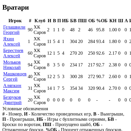
Вратари
Игрок
#
Клуб
И
В
П
ИБ
БВ
ПШ
ОБ
%ОБ
КН
Ш
А
Гелашвили
ХК
90
2
1
1
0
48
2
46
95.8
1.00
0
0
Георгий
Саров
Яхин
ХК
1
11
5
4
1
304
20
284
93.4
1.80
0
0
Алексей
Саров
Берестнев
ХК
60
12
1
5
4
270
20
250
92.6
2.17
0
0
Алексей
Саров
Мольков
ХК
94
8
3
5
0
234
17
217
92.7
2.38
0
0
Николай
Саров
Машковцев
ХК
40
12
2
5
3
300
28
272
90.7
2.60
0
0
Сергей
Саров
Аляпкин
ХК
31
14
1
7
5
354
34
320
90.4
2.70
0
0
Максим
Саров
Безруков
ХК
20
0
0
0
0
0
0
0
-
-
0
0
Дмитрий
Саров
Условные обозначения
#
- Номер,
И
- Количество проведенных игр,
В
- Выигрыши,
П
- Проигрыши,
ИБ
- Игры с буллитными сериями,
БВ
-
Броски по воротам,
ПШ
- Пропущено шайб,
ОБ
-
Отраженные броски,
%ОБ
- Процент отраженных бросков,