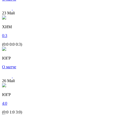
23
Май
ХИМ
0
:
3
(0:0 0:0 0:3)
ЮГР
О матче
26
Май
ЮГР
4
:
0
(0:0 1:0 3:0)