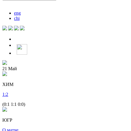
eng
chi
21
Май
ХИМ
1
:
2
(0:1 1:1 0:0)
ЮГР
О матче