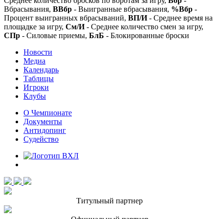
Среднее количество бросков по воротам за игру,
Вбр
-
Вбрасывания,
ВВбр
- Выигранные вбрасывания,
%Вбр
-
Процент выигранных вбрасываний,
ВП/И
- Среднее время на
площадке за игру,
См/И
- Среднее количество смен за игру,
СПр
- Силовые приемы,
БлБ
- Блокированные броски
Новости
Медиа
Календарь
Таблицы
Игроки
Клубы
О Чемпионате
Документы
Антидопинг
Судейство
Титульный партнер