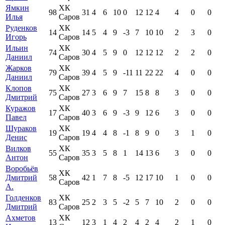
Ямкин
ХК
98
31
4
6
10
0
12
12
4
4
0
0
Илья
Саров
Руденков
ХК
14
14
5
4
9
-3
7
10
10
2
3
0
Игорь
Саров
Ильин
ХК
74
30
4
5
9
0
12
12
12
2
2
0
Даниил
Саров
Жарков
ХК
79
39
4
5
9
-11
11
22
22
4
0
0
Даниил
Саров
Клопов
ХК
75
27
3
6
9
7
15
8
8
3
0
0
Дмитрий
Саров
Куражов
ХК
17
40
3
6
9
-3
9
12
6
3
0
0
Павел
Саров
Шураков
ХК
19
19
4
4
8
-1
8
9
0
3
1
0
Денис
Саров
Вилков
ХК
55
35
3
5
8
1
14
13
6
3
0
0
Антон
Саров
Воробьёв
ХК
Дмитрий
58
42
1
7
8
-5
12
17
10
1
0
0
Саров
А.
Голденков
ХК
83
25
2
3
5
-2
5
7
10
2
0
0
Дмитрий
Саров
Ахметов
ХК
13
12
3
1
4
2
4
2
4
2
1
0