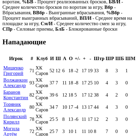
воротам,
%БВ
- Процент реализованных бросков,
БВ/И
-
Среднее количество бросков по воротам за игру,
Вбр
-
Вбрасывания,
ВВбр
- Выигранные вбрасывания,
%Вбр
-
Процент выигранных вбрасываний,
ВП/И
- Среднее время на
площадке за игру,
См/И
- Среднее количество смен за игру,
СПр
- Силовые приемы,
БлБ
- Блокированные броски
Нападающие
Игрок
#
Клуб
И
Ш
А
О
+/-
+
-
Штр
ШР
ШБ
ШМ
Мищенко
ХК
71
52
12
6
18
-2
17
19
33
8
3
1
Григорий
Саров
Волжанкин
ХК
93
37
7
11
18
-8
17
25
10
4
3
0
Александр
Саров
Баранов
ХК
82
39
6
12
18
5
17
12
38
4
2
0
Константин
Саров
Торяник
ХК
80
34
7
10
17
-4
13
17
44
4
3
0
Александр
Саров
Полянский
ХК
78
25
5
8
13
-6
11
17
12
2
3
0
Кирилл
Саров
Могила
ХК
72
25
7
3
10
1
11
10
8
7
0
0
Артём
Саров