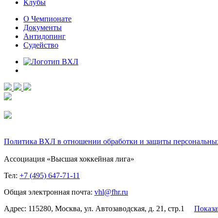
Клубы
О Чемпионате
Документы
Антидопинг
Судейство
Политика ВХЛ в отношении обработки и защиты персональны
Ассоциация «Высшая хоккейная лига»
Тел:
+7 (495) 647-71-11
Общая электронная почта:
vhl@fhr.ru
Адрес: 115280, Москва, ул. Автозаводская, д. 21, стр.1
Показа