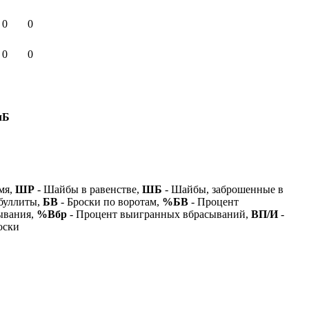
0
0
0
0
лБ
мя,
ШР
- Шайбы в равенстве,
ШБ
- Шайбы, заброшенные в
буллиты,
БВ
- Броски по воротам,
%БВ
- Процент
ывания,
%Вбр
- Процент выигранных вбрасываний,
ВП/И
-
оски