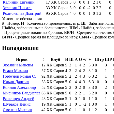
Калинин Евгений
17
ХК Саров
3
0
0
0
1
2
1
0
0
Зеленин Никита
33
ХК Саров
3
0
0
0
-2
0
2
2
0
Родионычев Дмитрий
95
ХК Саров
4
0
0
0
-1
0
1
2
0
Условные обозначения
#
- Номер,
И
- Количество проведенных игр,
Ш
- Забитые голы
Шайбы, заброшенные в большинстве,
ШМ
- Шайбы, заброшен
- Процент реализованных бросков,
БВ/И
- Среднее количество 
ВП/И
- Среднее время на площадке за игру,
См/И
- Среднее кол
Нападающие
Игрок
#
Клуб
И
Ш
А
О
+/-
+
-
Штр
ШР
Зюзякин Максим
12
ХК Саров
5
3
1
4
2
5
3
0
3
Есаян Михаил
57
ХК Саров
4
2
2
4
2
3
1
0
1
Горбунов Роман С.
92
ХК Саров
5
2
2
4
3
6
3
2
1
Ильин Даниил
38
ХК Саров
5
0
4
4
3
6
3
10
0
Коннов Александр
52
ХК Саров
5
2
0
2
0
3
3
0
2
Мисников Владислав
63
ХК Саров
5
0
2
2
1
3
2
0
0
Ряшенцев Андрей
28
ХК Саров
5
1
0
1
0
1
1
0
1
Шураков Денис
19
ХК Саров
5
1
0
1
-2
1
3
0
1
Смолин Михаил
42
ХК Саров
5
0
1
1
0
1
1
2
0