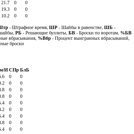
21.7
0
0
19.3
0
0
10.2
0
0
Штр
- Штрафное время,
ШР
- Шайбы в равенстве,
ШБ
-
 шайбы,
РБ
- Решающие буллиты,
БВ
- Броски по воротам,
%БВ
ные вбрасывания,
%Вбр
- Процент выигранных вбрасываний,
нные броски
м/И
СПр
БлБ
6.6
0
0
0.2
0
0
8.8
0
0
0.8
0
0
5.4
0
0
4.2
0
0
6.4
0
0
8.8
0
0
6.4
0
0