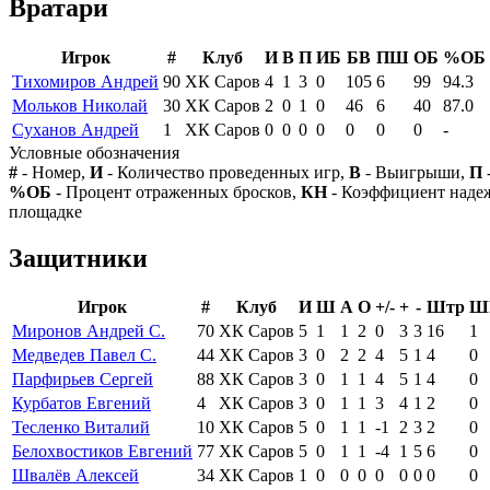
Вратари
Игрок
#
Клуб
И
В
П
ИБ
БВ
ПШ
ОБ
%ОБ
Тихомиров Андрей
90
ХК Саров
4
1
3
0
105
6
99
94.3
Мольков Николай
30
ХК Саров
2
0
1
0
46
6
40
87.0
Суханов Андрей
1
ХК Саров
0
0
0
0
0
0
0
-
Условные обозначения
#
- Номер,
И
- Количество проведенных игр,
В
- Выигрыши,
П
%ОБ
- Процент отраженных бросков,
КН
- Коэффициент над
площадке
Защитники
Игрок
#
Клуб
И
Ш
А
О
+/-
+
-
Штр
Ш
Миронов Андрей С.
70
ХК Саров
5
1
1
2
0
3
3
16
1
Медведев Павел С.
44
ХК Саров
3
0
2
2
4
5
1
4
0
Парфирьев Сергей
88
ХК Саров
3
0
1
1
4
5
1
4
0
Курбатов Евгений
4
ХК Саров
3
0
1
1
3
4
1
2
0
Тесленко Виталий
10
ХК Саров
5
0
1
1
-1
2
3
2
0
Белохвостиков Евгений
77
ХК Саров
5
0
1
1
-4
1
5
6
0
Швалёв Алексей
34
ХК Саров
1
0
0
0
0
0
0
0
0