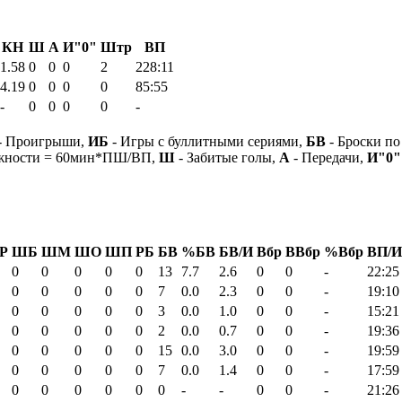
КН
Ш
А
И"0"
Штр
ВП
1.58
0
0
0
2
228:11
4.19
0
0
0
0
85:55
-
0
0
0
0
-
- Проигрыши,
ИБ
- Игры с буллитными сериями,
БВ
- Броски по
ежности = 60мин*ПШ/ВП,
Ш
- Забитые голы,
А
- Передачи,
И"0"
Р
ШБ
ШМ
ШО
ШП
РБ
БВ
%БВ
БВ/И
Вбр
ВВбр
%Вбр
ВП/И
0
0
0
0
0
13
7.7
2.6
0
0
-
22:25
0
0
0
0
0
7
0.0
2.3
0
0
-
19:10
0
0
0
0
0
3
0.0
1.0
0
0
-
15:21
0
0
0
0
0
2
0.0
0.7
0
0
-
19:36
0
0
0
0
0
15
0.0
3.0
0
0
-
19:59
0
0
0
0
0
7
0.0
1.4
0
0
-
17:59
0
0
0
0
0
0
-
-
0
0
-
21:26