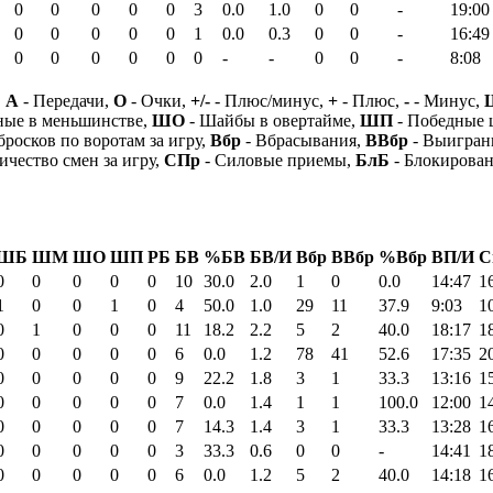
0
0
0
0
0
3
0.0
1.0
0
0
-
19:00
0
0
0
0
0
1
0.0
0.3
0
0
-
16:49
0
0
0
0
0
0
-
-
0
0
-
8:08
,
А
- Передачи,
О
- Очки,
+/-
- Плюс/минус,
+
- Плюс,
-
- Минус,
ные в меньшинстве,
ШО
- Шайбы в овертайме,
ШП
- Победные
бросков по воротам за игру,
Вбр
- Вбрасывания,
ВВбр
- Выигран
ичество смен за игру,
СПр
- Силовые приемы,
БлБ
- Блокирова
ШБ
ШМ
ШО
ШП
РБ
БВ
%БВ
БВ/И
Вбр
ВВбр
%Вбр
ВП/И
С
0
0
0
0
0
10
30.0
2.0
1
0
0.0
14:47
1
1
0
0
1
0
4
50.0
1.0
29
11
37.9
9:03
1
0
1
0
0
0
11
18.2
2.2
5
2
40.0
18:17
1
0
0
0
0
0
6
0.0
1.2
78
41
52.6
17:35
2
0
0
0
0
0
9
22.2
1.8
3
1
33.3
13:16
1
0
0
0
0
0
7
0.0
1.4
1
1
100.0
12:00
1
0
0
0
0
0
7
14.3
1.4
3
1
33.3
13:28
1
0
0
0
0
0
3
33.3
0.6
0
0
-
14:41
1
0
0
0
0
0
6
0.0
1.2
5
2
40.0
14:18
1