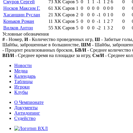
Смуров Сергей
73
ХК Саров
5
0
1
1
-1
1
2
6
0
Носков Максим Г.
61
ХК Саров
1
0
0
0
0
0
0
0
0
Хасаншин Руслан
21
ХК Саров
2
0
0
0
-1
0
1
0
0
Коньков Роман
11
ХК Саров
5
0
0
0
-1
1
2
7
0
Вилков Антон
55
ХК Саров
5
0
0
0
-2
1
3
2
0
Условные обозначения
#
- Номер,
И
- Количество проведенных игр,
Ш
- Забитые голы
Шайбы, заброшенные в большинстве,
ШМ
- Шайбы, заброшен
- Процент реализованных бросков,
БВ/И
- Среднее количество 
ВП/И
- Среднее время на площадке за игру,
См/И
- Среднее кол
Новости
Медиа
Календарь
Таблицы
Игроки
Клубы
О Чемпионате
Документы
Антидопинг
Судейство