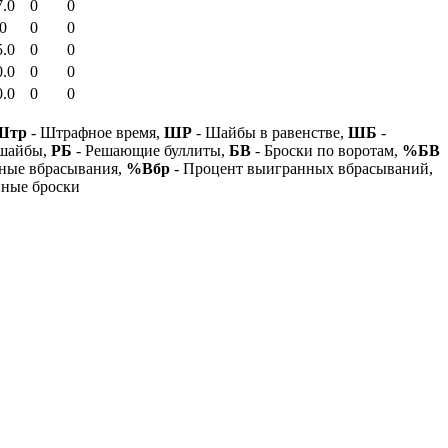
7.0
0
0
.0
0
0
5.0
0
0
0.0
0
0
0.0
0
0
Штр
- Штрафное время,
ШР
- Шайбы в равенстве,
ШБ
-
 шайбы,
РБ
- Решающие буллиты,
БВ
- Броски по воротам,
%БВ
ные вбрасывания,
%Вбр
- Процент выигранных вбрасываний,
нные броски