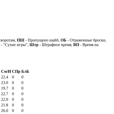
 воротам,
ПШ
- Пропущено шайб,
ОБ
- Отраженные броски,
- "Сухие игры",
Штр
- Штрафное время,
ВП
- Время на
См/И
СПр
БлБ
22.4
0
0
23.0
0
0
19.7
0
0
22.7
0
0
22.0
0
0
21.8
0
0
26.0
0
0