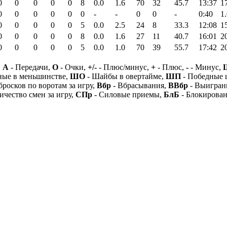
0
0
0
0
0
8
0.0
1.6
70
32
45.7
13:37
1
0
0
0
0
0
0
-
-
0
0
-
0:40
1
0
0
0
0
0
5
0.0
2.5
24
8
33.3
12:08
1
0
0
0
0
0
8
0.0
1.6
27
11
40.7
16:01
2
0
0
0
0
0
5
0.0
1.0
70
39
55.7
17:42
2
,
А
- Передачи,
О
- Очки,
+/-
- Плюс/минус,
+
- Плюс,
-
- Минус,
ные в меньшинстве,
ШО
- Шайбы в овертайме,
ШП
- Победные
бросков по воротам за игру,
Вбр
- Вбрасывания,
ВВбр
- Выигран
ичество смен за игру,
СПр
- Силовые приемы,
БлБ
- Блокирова