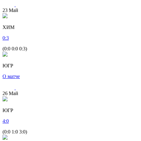
23
Май
ХИМ
0
:
3
(0:0 0:0 0:3)
ЮГР
О матче
26
Май
ЮГР
4
:
0
(0:0 1:0 3:0)