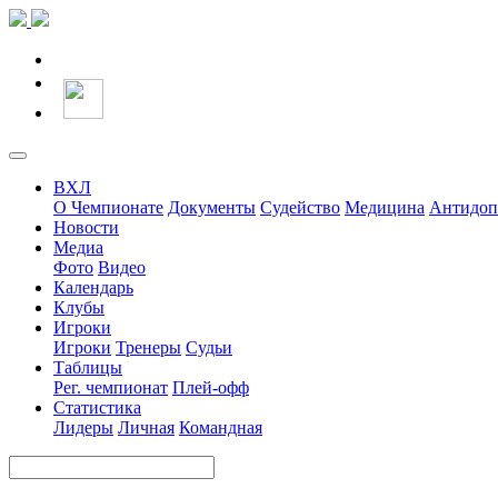
ВХЛ
О Чемпионате
Документы
Судейство
Медицина
Антидоп
Новости
Медиа
Фото
Видео
Календарь
Клубы
Игроки
Игроки
Тренеры
Судьи
Таблицы
Рег. чемпионат
Плей-офф
Статистика
Лидеры
Личная
Командная