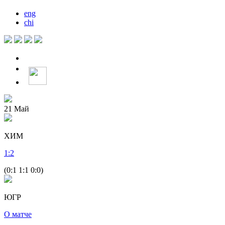
eng
chi
21
Май
ХИМ
1
:
2
(0:1 1:1 0:0)
ЮГР
О матче