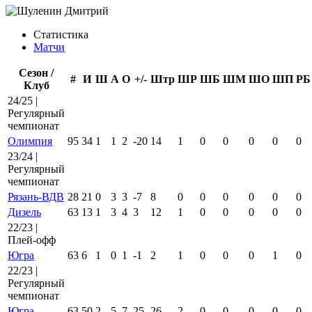
Статистика
Матчи
Сезон /
#
И
Ш
А
О
+/-
Штр
ШР
ШБ
ШМ
ШО
ШП
РБ
Клуб
24/25 |
Регулярный
чемпионат
Олимпия
95
34
1
1
2
-20
14
1
0
0
0
0
0
23/24 |
Регулярный
чемпионат
Рязань-ВДВ
28
21
0
3
3
-7
8
0
0
0
0
0
0
Дизель
63
13
1
3
4
3
12
1
0
0
0
0
0
22/23 |
Плей-офф
Югра
63
6
1
0
1
-1
2
1
0
0
0
1
0
22/23 |
Регулярный
чемпионат
Югра
63
50
2
5
7
25
26
2
0
0
0
0
0