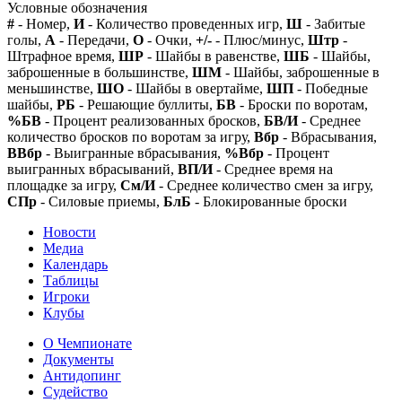
Условные обозначения
#
- Номер,
И
- Количество проведенных игр,
Ш
- Забитые
голы,
А
- Передачи,
О
- Очки,
+/-
- Плюс/минус,
Штр
-
Штрафное время,
ШР
- Шайбы в равенстве,
ШБ
- Шайбы,
заброшенные в большинстве,
ШМ
- Шайбы, заброшенные в
меньшинстве,
ШО
- Шайбы в овертайме,
ШП
- Победные
шайбы,
РБ
- Решающие буллиты,
БВ
- Броски по воротам,
%БВ
- Процент реализованных бросков,
БВ/И
- Среднее
количество бросков по воротам за игру,
Вбр
- Вбрасывания,
ВВбр
- Выигранные вбрасывания,
%Вбр
- Процент
выигранных вбрасываний,
ВП/И
- Среднее время на
площадке за игру,
См/И
- Среднее количество смен за игру,
СПр
- Силовые приемы,
БлБ
- Блокированные броски
Новости
Медиа
Календарь
Таблицы
Игроки
Клубы
О Чемпионате
Документы
Антидопинг
Судейство