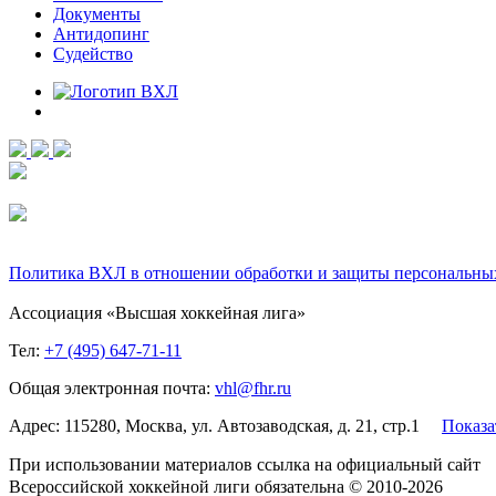
Документы
Антидопинг
Судейство
Политика ВХЛ в отношении обработки и защиты персональны
Ассоциация «Высшая хоккейная лига»
Тел:
+7 (495) 647-71-11
Общая электронная почта:
vhl@fhr.ru
Адрес: 115280, Москва, ул. Автозаводская, д. 21, стр.1
Показа
При использовании материалов ссылка на официальный сайт
Всероссийской хоккейной лиги обязательна © 2010-2026