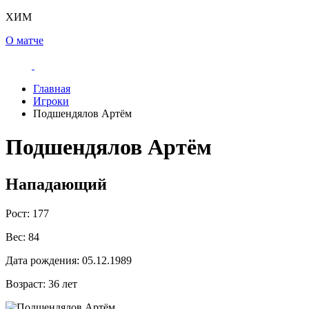
ХИМ
О матче
Главная
Игроки
Подшендялов Артём
Подшендялов Артём
Нападающий
Рост:
177
Вес:
84
Дата рождения:
05.12.1989
Возраст:
36 лет