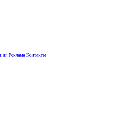
инг
Реклама
Контакты