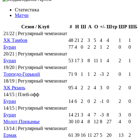
Статистика
Матчи
Сезон / Клуб
#
И
Ш
А
О
+/-
Штр
ШР
ШБ
21/22 | Регулярный чемпионат
ХК Тамбов
48
21
2
3
5
4
4
1
1
Буран
77
4
0
2
2
1
2
0
0
20/21 | Регулярный чемпионат
Буран
53
17
3
8
11
1
4
2
1
19/20 | Регулярный чемпионат
Торпедо-Горький
71
9
1
1
2
-3
2
0
1
18/19 | Регулярный чемпионат
ХК Рязань
95
4
2
2
4
3
0
2
0
14/15 | Плей-офф
Буран
14
6
2
0
2
-1
0
2
0
14/15 | Регулярный чемпионат
Буран
14
21
3
4
7
-3
8
3
0
Молот-Прикамье
30
10
4
8
12
8
27
4
0
13/14 | Регулярный чемпионат
Ермак
61
39
16
11
27
5
20
13
2