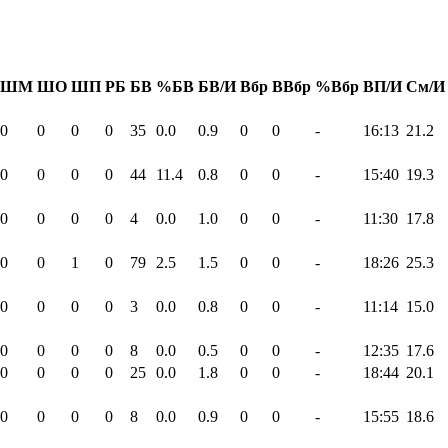
ШМ
ШО
ШП
РБ
БВ
%БВ
БВ/И
Вбр
ВВбр
%Вбр
ВП/И
См/И
0
0
0
0
35
0.0
0.9
0
0
-
16:13
21.2
0
0
0
0
44
11.4
0.8
0
0
-
15:40
19.3
0
0
0
0
4
0.0
1.0
0
0
-
11:30
17.8
0
0
1
0
79
2.5
1.5
0
0
-
18:26
25.3
0
0
0
0
3
0.0
0.8
0
0
-
11:14
15.0
0
0
0
0
8
0.0
0.5
0
0
-
12:35
17.6
0
0
0
0
25
0.0
1.8
0
0
-
18:44
20.1
0
0
0
0
8
0.0
0.9
0
0
-
15:55
18.6