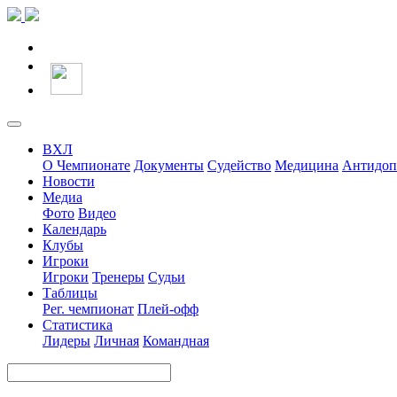
ВХЛ
О Чемпионате
Документы
Судейство
Медицина
Антидоп
Новости
Медиа
Фото
Видео
Календарь
Клубы
Игроки
Игроки
Тренеры
Судьи
Таблицы
Рег. чемпионат
Плей-офф
Статистика
Лидеры
Личная
Командная