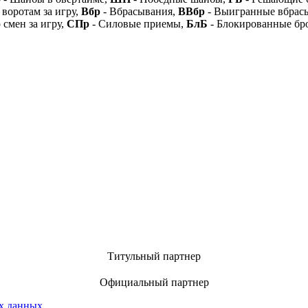
 воротам за игру,
Вбр
- Вбрасывания,
ВВбр
- Выигранные вбрас
 смен за игру,
СПр
- Силовые приемы,
БлБ
- Блокированные бр
Титульный партнер
Официальный партнер
х данных