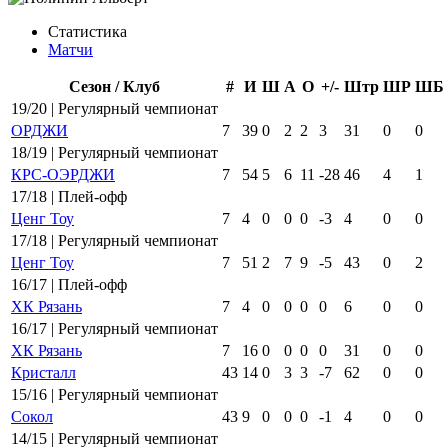
Статистика
Матчи
Сезон / Клуб
#
И
Ш
А
О
+/-
Штр
ШР
ШБ
19/20 | Регулярный чемпионат
ОРДЖИ
7
39
0
2
2
3
31
0
0
18/19 | Регулярный чемпионат
КРС-ОЭРДЖИ
7
54
5
6
11
-28
46
4
1
17/18 | Плей-офф
Ценг Тоу
7
4
0
0
0
-3
4
0
0
17/18 | Регулярный чемпионат
Ценг Тоу
7
51
2
7
9
-5
43
0
2
16/17 | Плей-офф
ХК Рязань
7
4
0
0
0
0
6
0
0
16/17 | Регулярный чемпионат
ХК Рязань
7
16
0
0
0
0
31
0
0
Кристалл
43
14
0
3
3
-7
62
0
0
15/16 | Регулярный чемпионат
Сокол
43
9
0
0
0
-1
4
0
0
14/15 | Регулярный чемпионат