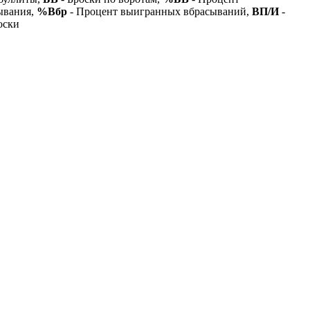
ывания,
%Вбр
- Процент выигранных вбрасываний,
ВП/И
-
оски