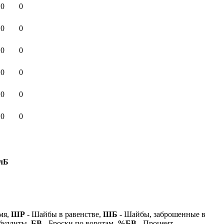
0
0
0
0
0
0
0
0
0
0
0
0
лБ
мя,
ШР
- Шайбы в равенстве,
ШБ
- Шайбы, заброшенные в
буллиты,
БВ
- Броски по воротам,
%БВ
- Процент