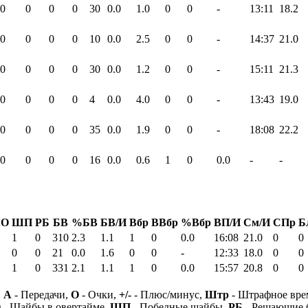
0
0
0
0
30
0.0
1.0
0
0
-
13:11
18.2
0
0
0
0
10
0.0
2.5
0
0
-
14:37
21.0
0
0
0
0
30
0.0
1.2
0
0
-
15:11
21.3
0
0
0
0
4
0.0
4.0
0
0
-
13:43
19.0
0
0
0
0
35
0.0
1.9
0
0
-
18:08
22.2
0
0
0
0
16
0.0
0.6
1
0
0.0
-
-
О
ШП
РБ
БВ
%БВ
БВ/И
Вбр
ВВбр
%Вбр
ВП/И
См/И
СПр
Б
1
0
310
2.3
1.1
1
0
0.0
16:08
21.0
0
0
0
0
21
0.0
1.6
0
0
-
12:33
18.0
0
0
1
0
331
2.1
1.1
1
0
0.0
15:57
20.8
0
0
,
А
- Передачи,
О
- Очки,
+/-
- Плюс/минус,
Штр
- Штрафное вре
О
- Шайбы в овертайме,
ШП
- Победные шайбы,
РБ
- Решающие 