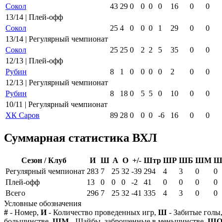
Сокол
43
29
0
0
0
0
16
0
0
13/14 | Плей-офф
Сокол
25
4
0
0
0
1
29
0
0
13/14 | Регулярный чемпионат
Сокол
25
25
0
2
2
5
35
0
0
12/13 | Плей-офф
Рубин
8
1
0
0
0
0
2
0
0
12/13 | Регулярный чемпионат
Рубин
8
18
0
5
5
0
10
0
0
10/11 | Регулярный чемпионат
ХК Саров
89
28
0
0
0
-6
16
0
0
Суммарная статистика ВХЛ
Сезон / Клуб
И
Ш
А
О
+/-
Штр
ШР
ШБ
ШМ
Ш
Регулярный чемпионат
283
7
25
32
-39
294
4
3
0
0
Плей-офф
13
0
0
0
-2
41
0
0
0
0
Всего
296
7
25
32
-41
335
4
3
0
0
Условные обозначения
#
- Номер,
И
- Количество проведенных игр,
Ш
- Забитые голы
большинстве,
ШМ
- Шайбы, заброшенные в меньшинстве,
Ш