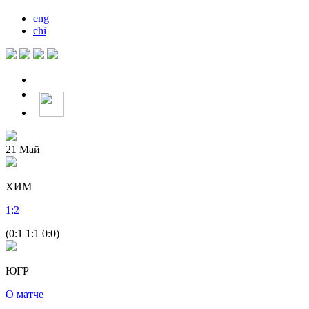
eng
chi
21
Май
ХИМ
1
:
2
(0:1 1:1 0:0)
ЮГР
О матче