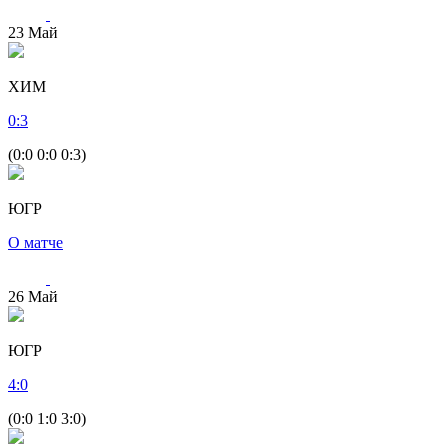
23
Май
ХИМ
0
:
3
(0:0 0:0 0:3)
ЮГР
О матче
26
Май
ЮГР
4
:
0
(0:0 1:0 3:0)