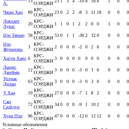
13
23
1
3
4
-10
8
18
8
1
0
0
А.
ОЭРДЖИ
КРС-
Чжан Хао
89
23
0
2
2
-8
3
11
18
0
0
0
ОЭРДЖИ
Локхарт
КРС-
20
1
1
0
1
2
2
0
0
1
0
0
Лукас
ОЭРДЖИ
КРС-
Цзо Тянью
58
53
0
1
1
-30
2
32
0
0
0
0
ОЭРДЖИ
Цзо
КРС-
3
2
0
0
0
-2
0
2
0
0
0
0
Жуньчэнь
ОЭРДЖИ
КРС-
Хаген Ханс
6
3
0
0
0
0
0
0
0
0
0
0
ОЭРДЖИ
Льюис
КРС-
12
3
0
0
0
-3
0
3
0
0
0
0
Джейми
ОЭРДЖИ
Уолчак
КРС-
63
3
0
0
0
-3
0
3
0
0
0
0
Дилан
ОЭРДЖИ
КРС-
У Хао
19
27
0
0
0
-7
1
8
2
0
0
0
ОЭРДЖИ
Сян
КРС-
72
34
0
0
0
-9
1
10
2
0
0
0
Сюйдун
ОЭРДЖИ
КРС-
Хуан Пэн
96
47
0
0
0
-12
0
12
12
0
0
0
ОЭРДЖИ
Условные обозначения