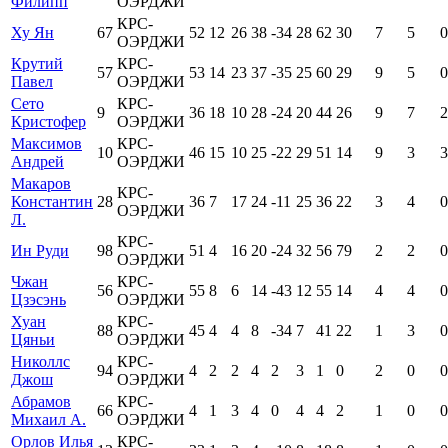
Филипп
ОЭРДЖИ
КРС-
Ху Ян
67
52
12
26
38
-34
28
62
30
7
5
0
ОЭРДЖИ
Крутий
КРС-
57
53
14
23
37
-35
25
60
29
9
5
0
Павел
ОЭРДЖИ
Сето
КРС-
9
36
18
10
28
-24
20
44
26
9
7
2
Кристофер
ОЭРДЖИ
Максимов
КРС-
10
46
15
10
25
-22
29
51
14
9
3
3
Андрей
ОЭРДЖИ
Макаров
КРС-
Константин
28
36
7
17
24
-11
25
36
22
3
4
0
ОЭРДЖИ
Л.
КРС-
Ин Руди
98
51
4
16
20
-24
32
56
79
2
2
0
ОЭРДЖИ
Чжан
КРС-
56
55
8
6
14
-43
12
55
14
4
4
0
Цзэсэнь
ОЭРДЖИ
Хуан
КРС-
88
45
4
4
8
-34
7
41
22
1
3
0
Цяньи
ОЭРДЖИ
Николлс
КРС-
94
4
2
2
4
2
3
1
0
2
0
0
Джош
ОЭРДЖИ
Абрамов
КРС-
66
4
1
3
4
0
4
4
2
1
0
0
Михаил А.
ОЭРДЖИ
Орлов Илья
КРС-