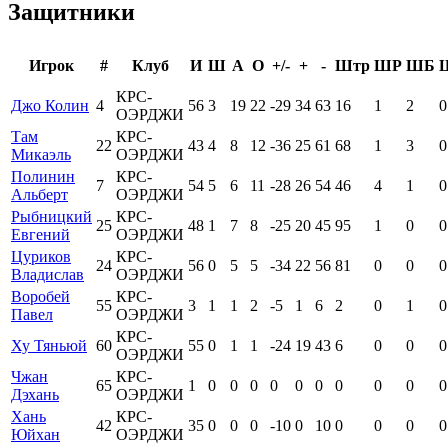
Защитники
Игрок
#
Клуб
И
Ш
А
О
+/-
+
-
Штр
ШР
ШБ
КРС-
Джо Колин
4
56
3
19
22
-29
34
63
16
1
2
0
ОЭРДЖИ
Там
КРС-
22
43
4
8
12
-36
25
61
68
1
3
0
Микаэль
ОЭРДЖИ
Полинин
КРС-
7
54
5
6
11
-28
26
54
46
4
1
0
Альберт
ОЭРДЖИ
Рыбницкий
КРС-
25
48
1
7
8
-25
20
45
95
1
0
0
Евгений
ОЭРДЖИ
Цуриков
КРС-
24
56
0
5
5
-34
22
56
81
0
0
0
Владислав
ОЭРДЖИ
Воробей
КРС-
55
3
1
1
2
-5
1
6
2
0
1
0
Павел
ОЭРДЖИ
КРС-
Ху Тяньюй
60
55
0
1
1
-24
19
43
6
0
0
0
ОЭРДЖИ
Чжан
КРС-
65
1
0
0
0
0
0
0
0
0
0
0
Дэхань
ОЭРДЖИ
Хань
КРС-
42
35
0
0
0
-10
0
10
0
0
0
0
Юйхан
ОЭРДЖИ