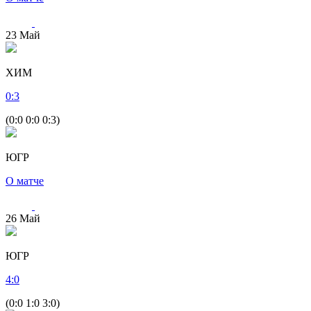
23
Май
ХИМ
0
:
3
(0:0 0:0 0:3)
ЮГР
О матче
26
Май
ЮГР
4
:
0
(0:0 1:0 3:0)