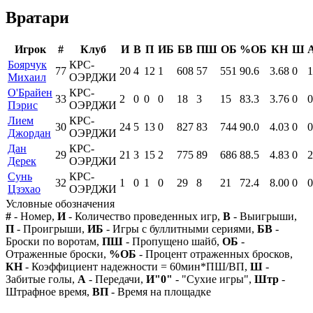
Вратари
Игрок
#
Клуб
И
В
П
ИБ
БВ
ПШ
ОБ
%ОБ
КН
Ш
Боярчук
КРС-
77
20
4
12
1
608
57
551
90.6
3.68
0
1
Михаил
ОЭРДЖИ
О'Брайен
КРС-
33
2
0
0
0
18
3
15
83.3
3.76
0
0
Пэрис
ОЭРДЖИ
Лием
КРС-
30
24
5
13
0
827
83
744
90.0
4.03
0
0
Джордан
ОЭРДЖИ
Дан
КРС-
29
21
3
15
2
775
89
686
88.5
4.83
0
2
Дерек
ОЭРДЖИ
Сунь
КРС-
32
1
0
1
0
29
8
21
72.4
8.00
0
0
Цзэхао
ОЭРДЖИ
Условные обозначения
#
- Номер,
И
- Количество проведенных игр,
В
- Выигрыши,
П
- Проигрыши,
ИБ
- Игры с буллитными сериями,
БВ
-
Броски по воротам,
ПШ
- Пропущено шайб,
ОБ
-
Отраженные броски,
%ОБ
- Процент отраженных бросков,
КН
- Коэффициент надежности = 60мин*ПШ/ВП,
Ш
-
Забитые голы,
А
- Передачи,
И"0"
- "Сухие игры",
Штр
-
Штрафное время,
ВП
- Время на площадке