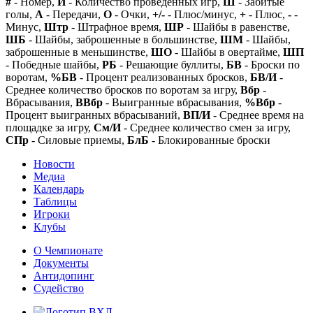
#
- Номер,
И
- Количество проведенных игр,
Ш
- Забитые
голы,
А
- Передачи,
О
- Очки,
+/-
- Плюс/минус,
+
- Плюс,
-
-
Минус,
Штр
- Штрафное время,
ШР
- Шайбы в равенстве,
ШБ
- Шайбы, заброшенные в большинстве,
ШМ
- Шайбы,
заброшенные в меньшинстве,
ШО
- Шайбы в овертайме,
ШП
- Победные шайбы,
РБ
- Решающие буллиты,
БВ
- Броски по
воротам,
%БВ
- Процент реализованных бросков,
БВ/И
-
Среднее количество бросков по воротам за игру,
Вбр
-
Вбрасывания,
ВВбр
- Выигранные вбрасывания,
%Вбр
-
Процент выигранных вбрасываний,
ВП/И
- Среднее время на
площадке за игру,
См/И
- Среднее количество смен за игру,
СПр
- Силовые приемы,
БлБ
- Блокированные броски
Новости
Медиа
Календарь
Таблицы
Игроки
Клубы
О Чемпионате
Документы
Антидопинг
Судейство