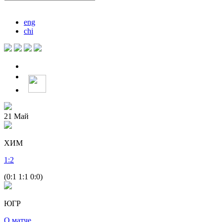
eng
chi
21
Май
ХИМ
1
:
2
(0:1 1:1 0:0)
ЮГР
О матче