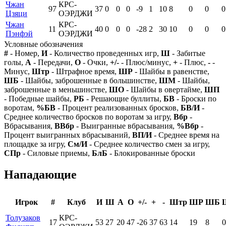
Чжан
КРС-
97
37
0
0
0
-9
1
10
8
0
0
0
Цзяци
ОЭРДЖИ
Чжан
КРС-
11
40
0
0
0
-28
2
30
10
0
0
0
Пэнфэй
ОЭРДЖИ
Условные обозначения
#
- Номер,
И
- Количество проведенных игр,
Ш
- Забитые
голы,
А
- Передачи,
О
- Очки,
+/-
- Плюс/минус,
+
- Плюс,
-
-
Минус,
Штр
- Штрафное время,
ШР
- Шайбы в равенстве,
ШБ
- Шайбы, заброшенные в большинстве,
ШМ
- Шайбы,
заброшенные в меньшинстве,
ШО
- Шайбы в овертайме,
ШП
- Победные шайбы,
РБ
- Решающие буллиты,
БВ
- Броски по
воротам,
%БВ
- Процент реализованных бросков,
БВ/И
-
Среднее количество бросков по воротам за игру,
Вбр
-
Вбрасывания,
ВВбр
- Выигранные вбрасывания,
%Вбр
-
Процент выигранных вбрасываний,
ВП/И
- Среднее время на
площадке за игру,
См/И
- Среднее количество смен за игру,
СПр
- Силовые приемы,
БлБ
- Блокированные броски
Нападающие
Игрок
#
Клуб
И
Ш
А
О
+/-
+
-
Штр
ШР
ШБ
Толузаков
КРС-
17
53
27
20
47
-26
37
63
14
19
8
0