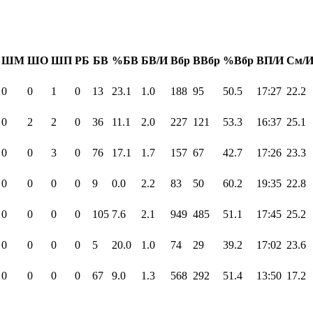
ШМ
ШО
ШП
РБ
БВ
%БВ
БВ/И
Вбр
ВВбр
%Вбр
ВП/И
См/
0
0
1
0
13
23.1
1.0
188
95
50.5
17:27
22.2
0
2
2
0
36
11.1
2.0
227
121
53.3
16:37
25.1
0
0
3
0
76
17.1
1.7
157
67
42.7
17:26
23.3
0
0
0
0
9
0.0
2.2
83
50
60.2
19:35
22.8
0
0
0
0
105
7.6
2.1
949
485
51.1
17:45
25.2
0
0
0
0
5
20.0
1.0
74
29
39.2
17:02
23.6
0
0
0
0
67
9.0
1.3
568
292
51.4
13:50
17.2