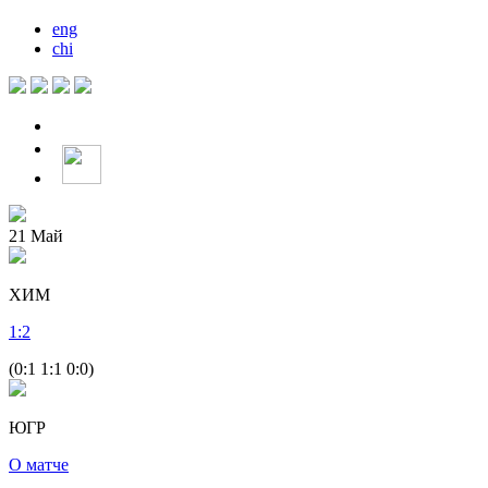
eng
chi
21
Май
ХИМ
1
:
2
(0:1 1:1 0:0)
ЮГР
О матче