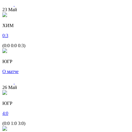
23
Май
ХИМ
0
:
3
(0:0 0:0 0:3)
ЮГР
О матче
26
Май
ЮГР
4
:
0
(0:0 1:0 3:0)