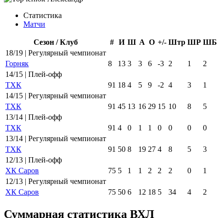
Статистика
Матчи
Сезон / Клуб
#
И
Ш
А
О
+/-
Штр
ШР
ШБ
18/19 | Регулярный чемпионат
Горняк
8
13
3
3
6
-3
2
1
2
14/15 | Плей-офф
ТХК
91
18
4
5
9
-2
4
3
1
14/15 | Регулярный чемпионат
ТХК
91
45
13
16
29
15
10
8
5
13/14 | Плей-офф
ТХК
91
4
0
1
1
0
0
0
0
13/14 | Регулярный чемпионат
ТХК
91
50
8
19
27
4
8
5
3
12/13 | Плей-офф
ХК Саров
75
5
1
1
2
2
2
0
1
12/13 | Регулярный чемпионат
ХК Саров
75
50
6
12
18
5
34
4
2
Суммарная статистика ВХЛ