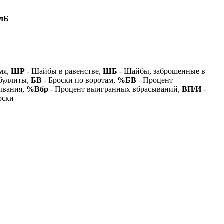
лБ
мя,
ШР
- Шайбы в равенстве,
ШБ
- Шайбы, заброшенные в
буллиты,
БВ
- Броски по воротам,
%БВ
- Процент
ывания,
%Вбр
- Процент выигранных вбрасываний,
ВП/И
-
оски