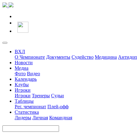
ВХЛ
О Чемпионате
Документы
Судейство
Медицина
Антидоп
Новости
Медиа
Фото
Видео
Календарь
Клубы
Игроки
Игроки
Тренеры
Судьи
Таблицы
Рег. чемпионат
Плей-офф
Статистика
Лидеры
Личная
Командная