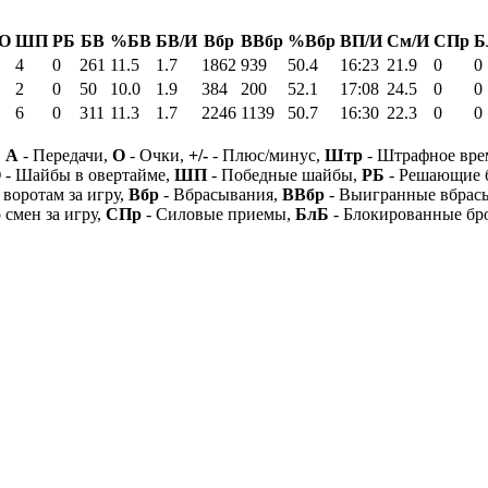
О
ШП
РБ
БВ
%БВ
БВ/И
Вбр
ВВбр
%Вбр
ВП/И
См/И
СПр
Б
4
0
261
11.5
1.7
1862
939
50.4
16:23
21.9
0
0
2
0
50
10.0
1.9
384
200
52.1
17:08
24.5
0
0
6
0
311
11.3
1.7
2246
1139
50.7
16:30
22.3
0
0
,
А
- Передачи,
О
- Очки,
+/-
- Плюс/минус,
Штр
- Штрафное вре
О
- Шайбы в овертайме,
ШП
- Победные шайбы,
РБ
- Решающие 
 воротам за игру,
Вбр
- Вбрасывания,
ВВбр
- Выигранные вбрас
 смен за игру,
СПр
- Силовые приемы,
БлБ
- Блокированные бр