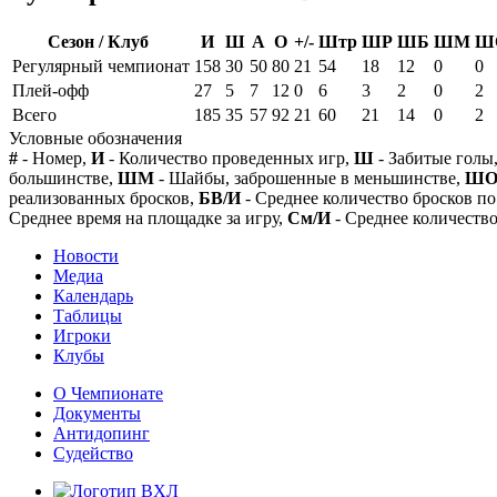
Сезон / Клуб
И
Ш
А
О
+/-
Штр
ШР
ШБ
ШМ
Ш
Регулярный чемпионат
158
30
50
80
21
54
18
12
0
0
Плей-офф
27
5
7
12
0
6
3
2
0
2
Всего
185
35
57
92
21
60
21
14
0
2
Условные обозначения
#
- Номер,
И
- Количество проведенных игр,
Ш
- Забитые голы
большинстве,
ШМ
- Шайбы, заброшенные в меньшинстве,
Ш
реализованных бросков,
БВ/И
- Среднее количество бросков по
Среднее время на площадке за игру,
См/И
- Среднее количество
Новости
Медиа
Календарь
Таблицы
Игроки
Клубы
О Чемпионате
Документы
Антидопинг
Судейство