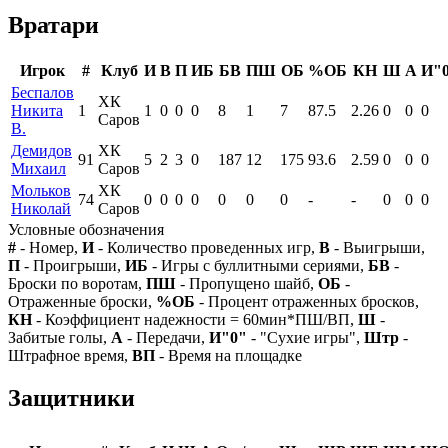
Вратари
Игрок
#
Клуб
И
В
П
ИБ
БВ
ПШ
ОБ
%ОБ
КН
Ш
А
И"
Беспалов
ХК
Никита
1
1
0
0
0
8
1
7
87.5
2.26
0
0
0
Саров
В.
Демидов
ХК
91
5
2
3
0
187
12
175
93.6
2.59
0
0
0
Михаил
Саров
Мольков
ХК
74
0
0
0
0
0
0
0
-
-
0
0
0
Николай
Саров
Условные обозначения
#
- Номер,
И
- Количество проведенных игр,
В
- Выигрыши,
П
- Проигрыши,
ИБ
- Игры с буллитными сериями,
БВ
-
Броски по воротам,
ПШ
- Пропущено шайб,
ОБ
-
Отраженные броски,
%ОБ
- Процент отраженных бросков,
КН
- Коэффициент надежности = 60мин*ПШ/ВП,
Ш
-
Забитые голы,
А
- Передачи,
И"0"
- "Сухие игры",
Штр
-
Штрафное время,
ВП
- Время на площадке
Защитники