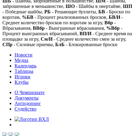
ШБ
- Шайбы, заброшенные в большинстве,
ШМ
- Шайбы,
заброшенные в меньшинстве,
ШО
- Шайбы в овертайме,
ШП
- Победные шайбы,
РБ
- Решающие буллиты,
БВ
- Броски по
воротам,
%БВ
- Процент реализованных бросков,
БВ/И
-
Среднее количество бросков по воротам за игру,
Вбр
-
Вбрасывания,
ВВбр
- Выигранные вбрасывания,
%Вбр
-
Процент выигранных вбрасываний,
ВП/И
- Среднее время на
площадке за игру,
См/И
- Среднее количество смен за игру,
СПр
- Силовые приемы,
БлБ
- Блокированные броски
Новости
Медиа
Календарь
Таблицы
Игроки
Клубы
О Чемпионате
Документы
Антидопинг
Судейство