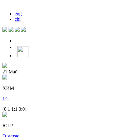
eng
chi
21
Май
ХИМ
1
:
2
(0:1 1:1 0:0)
ЮГР
О матче