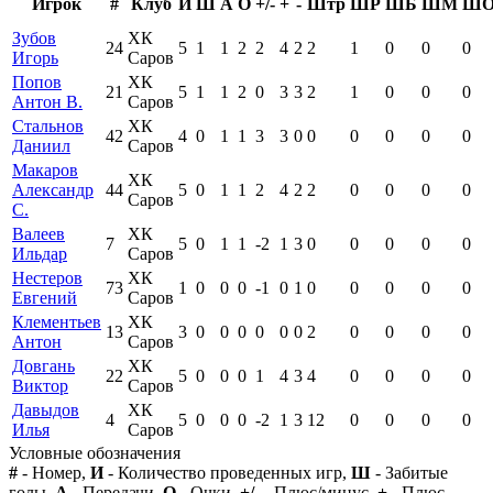
Игрок
#
Клуб
И
Ш
А
О
+/-
+
-
Штр
ШР
ШБ
ШМ
Ш
Зубов
ХК
24
5
1
1
2
2
4
2
2
1
0
0
0
Игорь
Саров
Попов
ХК
21
5
1
1
2
0
3
3
2
1
0
0
0
Антон В.
Саров
Стальнов
ХК
42
4
0
1
1
3
3
0
0
0
0
0
0
Даниил
Саров
Макаров
ХК
Александр
44
5
0
1
1
2
4
2
2
0
0
0
0
Саров
С.
Валеев
ХК
7
5
0
1
1
-2
1
3
0
0
0
0
0
Ильдар
Саров
Нестеров
ХК
73
1
0
0
0
-1
0
1
0
0
0
0
0
Евгений
Саров
Клементьев
ХК
13
3
0
0
0
0
0
0
2
0
0
0
0
Антон
Саров
Довгань
ХК
22
5
0
0
0
1
4
3
4
0
0
0
0
Виктор
Саров
Давыдов
ХК
4
5
0
0
0
-2
1
3
12
0
0
0
0
Илья
Саров
Условные обозначения
#
- Номер,
И
- Количество проведенных игр,
Ш
- Забитые
голы,
А
- Передачи,
О
- Очки,
+/-
- Плюс/минус,
+
- Плюс,
-
-