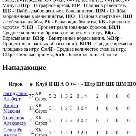
Минус,
Штр
- Штрафное время,
ШР
- Шайбы в равенстве,
ШБ
- Шайбы, заброшенные в большинстве,
ШМ
- Шайбы,
заброшенные в меньшинстве,
ШО
- Шайбы в овертайме,
ШП
- Победные шайбы,
РБ
- Решающие буллиты,
БВ
- Броски по
воротам,
%БВ
- Процент реализованных бросков,
БВ/И
-
Среднее количество бросков по воротам за игру,
Вбр
-
Вбрасывания,
ВВбр
- Выигранные вбрасывания,
%Вбр
-
Процент выигранных вбрасываний,
ВП/И
- Среднее время на
площадке за игру,
См/И
- Среднее количество смен за игру,
СПр
- Силовые приемы,
БлБ
- Блокированные броски
Нападающие
Игрок
#
Клуб
И
Ш
А
О
+/-
+
-
Штр
ШР
ШБ
ШМ
Ш
Загидуллин
ХК
77
5
2
1
3
2
3
1
4
2
0
0
0
Альберт
Саров
Кицын
ХК
33
5
1
1
2
3
3
0
4
1
0
0
0
Максим
Саров
Торченюк
ХК
75
5
1
1
2
2
2
0
2
0
1
0
0
Александр
Саров
Селезнёв
ХК
14
5
1
1
2
1
3
2
0
1
0
0
0
Антон Г.
Саров