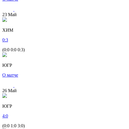
23
Май
ХИМ
0
:
3
(0:0 0:0 0:3)
ЮГР
О матче
26
Май
ЮГР
4
:
0
(0:0 1:0 3:0)