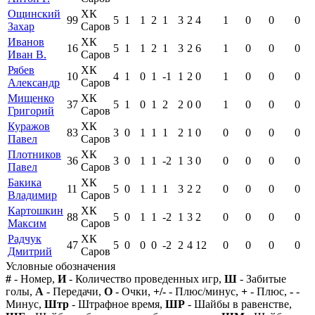
Ощинский
ХК
99
5
1
1
2
1
3
2
4
1
0
0
0
Захар
Саров
Иванов
ХК
16
5
1
1
2
1
3
2
6
1
0
0
0
Иван В.
Саров
Рябев
ХК
10
4
1
0
1
-1
1
2
0
1
0
0
0
Александр
Саров
Мищенко
ХК
37
5
1
0
1
2
2
0
0
1
0
0
0
Григорий
Саров
Куражов
ХК
83
3
0
1
1
1
2
1
0
0
0
0
0
Павел
Саров
Плотников
ХК
36
3
0
1
1
-2
1
3
0
0
0
0
0
Павел
Саров
Бакика
ХК
11
5
0
1
1
1
3
2
2
0
0
0
0
Владимир
Саров
Картошкин
ХК
88
5
0
1
1
-2
1
3
2
0
0
0
0
Максим
Саров
Радчук
ХК
47
5
0
0
0
-2
2
4
12
0
0
0
0
Дмитрий
Саров
Условные обозначения
#
- Номер,
И
- Количество проведенных игр,
Ш
- Забитые
голы,
А
- Передачи,
О
- Очки,
+/-
- Плюс/минус,
+
- Плюс,
-
-
Минус,
Штр
- Штрафное время,
ШР
- Шайбы в равенстве,