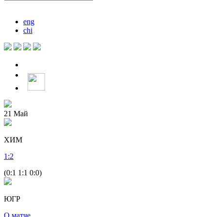
eng
chi
21
Май
ХИМ
1
:
2
(0:1 1:1 0:0)
ЮГР
О матче