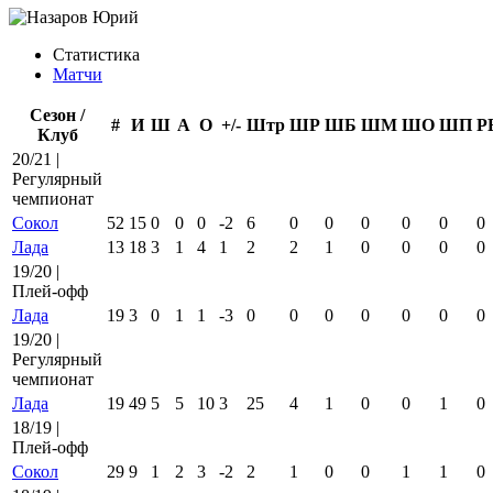
Статистика
Матчи
Сезон /
#
И
Ш
А
О
+/-
Штр
ШР
ШБ
ШМ
ШО
ШП
Р
Клуб
20/21 |
Регулярный
чемпионат
Сокол
52
15
0
0
0
-2
6
0
0
0
0
0
0
Лада
13
18
3
1
4
1
2
2
1
0
0
0
0
19/20 |
Плей-офф
Лада
19
3
0
1
1
-3
0
0
0
0
0
0
0
19/20 |
Регулярный
чемпионат
Лада
19
49
5
5
10
3
25
4
1
0
0
1
0
18/19 |
Плей-офф
Сокол
29
9
1
2
3
-2
2
1
0
0
1
1
0