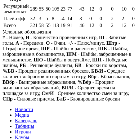
Регулярный
289
55
50
105
23
77
43
12
0
0
10
0
чемпионат
Плей-офф
32
3
5
8
-4
14
3
0
0
2
2
0
Всего
321
58
55
113
19
91
46
12
0
2
12
0
Условные обозначения
#
- Номер,
И
- Количество проведенных игр,
Ш
- Забитые
голы,
А
- Передачи,
О
- Очки,
+/-
- Плюс/минус,
Штр
-
Штрафное время,
ШР
- Шайбы в равенстве,
ШБ
- Шайбы,
заброшенные в большинстве,
ШМ
- Шайбы, заброшенные в
меньшинстве,
ШО
- Шайбы в овертайме,
ШП
- Победные
шайбы,
РБ
- Решающие буллиты,
БВ
- Броски по воротам,
%БВ
- Процент реализованных бросков,
БВ/И
- Среднее
количество бросков по воротам за игру,
Вбр
- Вбрасывания,
ВВбр
- Выигранные вбрасывания,
%Вбр
- Процент
выигранных вбрасываний,
ВП/И
- Среднее время на
площадке за игру,
См/И
- Среднее количество смен за игру,
СПр
- Силовые приемы,
БлБ
- Блокированные броски
Новости
Медиа
Календарь
Таблицы
Игроки
Клубы