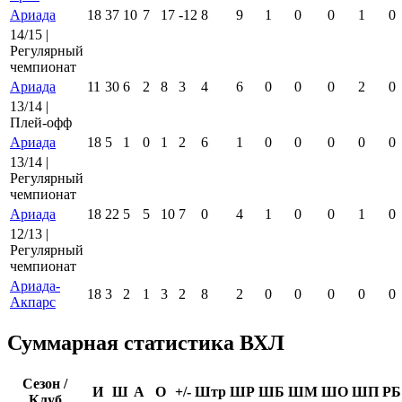
Ариада
18
37
10
7
17
-12
8
9
1
0
0
1
0
14/15 |
Регулярный
чемпионат
Ариада
11
30
6
2
8
3
4
6
0
0
0
2
0
13/14 |
Плей-офф
Ариада
18
5
1
0
1
2
6
1
0
0
0
0
0
13/14 |
Регулярный
чемпионат
Ариада
18
22
5
5
10
7
0
4
1
0
0
1
0
12/13 |
Регулярный
чемпионат
Ариада-
18
3
2
1
3
2
8
2
0
0
0
0
0
Акпарс
Суммарная статистика ВХЛ
Сезон /
И
Ш
А
О
+/-
Штр
ШР
ШБ
ШМ
ШО
ШП
РБ
Клуб