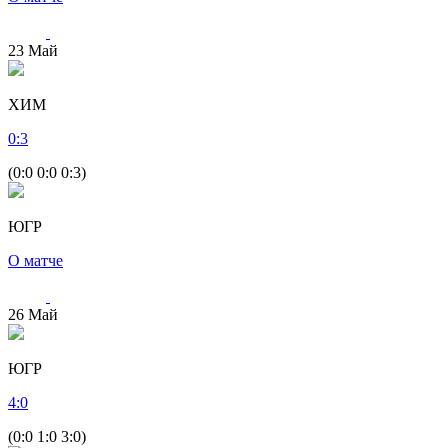
23
Май
ХИМ
0
:
3
(0:0 0:0 0:3)
ЮГР
О матче
26
Май
ЮГР
4
:
0
(0:0 1:0 3:0)