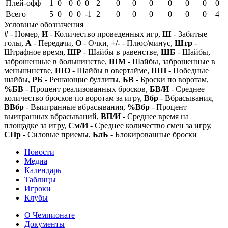
Плей-офф
1
0
0
0
0
2
0
0
0
0
0
0
0
Всего
5
0
0
0
-1
2
0
0
0
0
0
0
4
Условные обозначения
#
- Номер,
И
- Количество проведенных игр,
Ш
- Забитые
голы,
А
- Передачи,
О
- Очки,
+/-
- Плюс/минус,
Штр
-
Штрафное время,
ШР
- Шайбы в равенстве,
ШБ
- Шайбы,
заброшенные в большинстве,
ШМ
- Шайбы, заброшенные в
меньшинстве,
ШО
- Шайбы в овертайме,
ШП
- Победные
шайбы,
РБ
- Решающие буллиты,
БВ
- Броски по воротам,
%БВ
- Процент реализованных бросков,
БВ/И
- Среднее
количество бросков по воротам за игру,
Вбр
- Вбрасывания,
ВВбр
- Выигранные вбрасывания,
%Вбр
- Процент
выигранных вбрасываний,
ВП/И
- Среднее время на
площадке за игру,
См/И
- Среднее количество смен за игру,
СПр
- Силовые приемы,
БлБ
- Блокированные броски
Новости
Медиа
Календарь
Таблицы
Игроки
Клубы
О Чемпионате
Документы