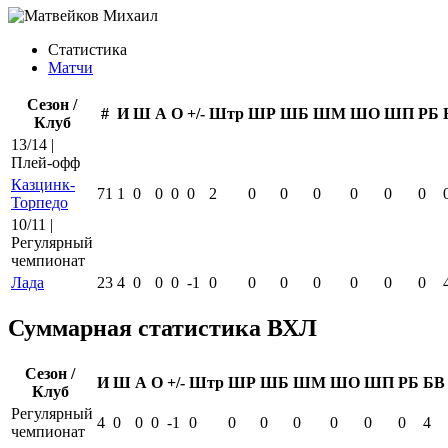
Статистика
Матчи
Сезон /
#
И
Ш
А
О
+/-
Штр
ШР
ШБ
ШМ
ШО
ШП
РБ
Клуб
13/14 |
Плей-офф
Казцинк-
71
1
0
0
0
0
2
0
0
0
0
0
0
Торпедо
10/11 |
Регулярный
чемпионат
Лада
23
4
0
0
0
-1
0
0
0
0
0
0
0
Суммарная статистика ВХЛ
Сезон /
И
Ш
А
О
+/-
Штр
ШР
ШБ
ШМ
ШО
ШП
РБ
БВ
Клуб
Регулярный
4
0
0
0
-1
0
0
0
0
0
0
0
4
чемпионат