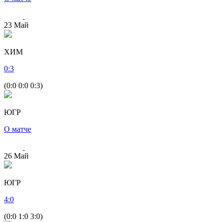
23
Май
ХИМ
0
:
3
(0:0 0:0 0:3)
ЮГР
О матче
26
Май
ЮГР
4
:
0
(0:0 1:0 3:0)