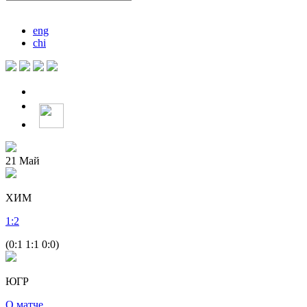
eng
chi
21
Май
ХИМ
1
:
2
(0:1 1:1 0:0)
ЮГР
О матче