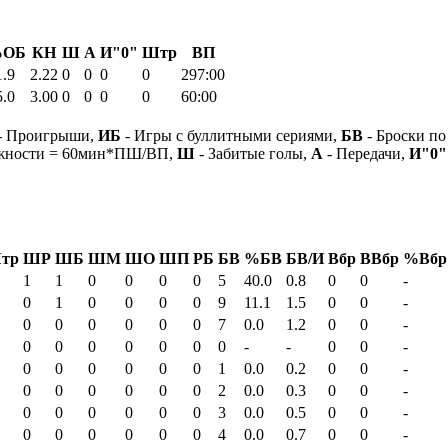
ОБ
КН
Ш
А
И"0"
Штр
ВП
1.9
2.22
0
0
0
0
297:00
5.0
3.00
0
0
0
0
60:00
- Проигрыши,
ИБ
- Игры с буллитными сериями,
БВ
- Броски по
ежности = 60мин*ПШ/ВП,
Ш
- Забитые голы,
А
- Передачи,
И"0"
тр
ШР
ШБ
ШМ
ШО
ШП
РБ
БВ
%БВ
БВ/И
Вбр
ВВбр
%Вбр
1
1
0
0
0
0
5
40.0
0.8
0
0
-
0
1
0
0
0
0
9
11.1
1.5
0
0
-
0
0
0
0
0
0
7
0.0
1.2
0
0
-
0
0
0
0
0
0
0
-
-
0
0
-
0
0
0
0
0
0
1
0.0
0.2
0
0
-
0
0
0
0
0
0
2
0.0
0.3
0
0
-
0
0
0
0
0
0
3
0.0
0.5
0
0
-
0
0
0
0
0
0
4
0.0
0.7
0
0
-