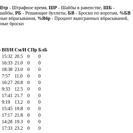
Штр
- Штрафное время,
ШР
- Шайбы в равенстве,
ШБ
-
 шайбы,
РБ
- Решающие буллиты,
БВ
- Броски по воротам,
%БВ
ные вбрасывания,
%Вбр
- Процент выигранных вбрасываний,
нные броски
р
ВП/И
См/И
СПр
БлБ
15:32
20.5
0
0
16:33
21.0
0
0
18:38
23.0
0
0
7:57
11.0
0
0
16:27
20.8
0
0
9:33
12.5
0
0
17:41
21.7
0
0
9:19
13.2
0
0
15:45
19.8
0
0
17:17
21.8
0
0
14:28
19.3
0
0
17:33
23.2
0
0