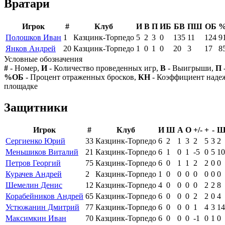
Вратари
Игрок
#
Клуб
И
В
П
ИБ
БВ
ПШ
ОБ
%
Полошков Иван
1
Казцинк-Торпедо
5
2
3
0
135
11
124
9
Янков Андрей
20
Казцинк-Торпедо
1
0
1
0
20
3
17
8
Условные обозначения
#
- Номер,
И
- Количество проведенных игр,
В
- Выигрыши,
П
%ОБ
- Процент отраженных бросков,
КН
- Коэффициент над
площадке
Защитники
Игрок
#
Клуб
И
Ш
А
О
+/-
+
-
Ш
Сергиенко Юрий
33
Казцинк-Торпедо
6
2
1
3
2
5
3
2
Меньшиков Виталий
21
Казцинк-Торпедо
6
1
0
1
-5
0
5
10
Петров Георгий
75
Казцинк-Торпедо
6
0
1
1
2
2
0
0
Курачев Андрей
2
Казцинк-Торпедо
1
0
0
0
0
0
0
0
Шемелин Денис
12
Казцинк-Торпедо
4
0
0
0
0
2
2
8
Корабейников Андрей
65
Казцинк-Торпедо
6
0
0
0
2
2
0
4
Устюжанин Дмитрий
77
Казцинк-Торпедо
6
0
0
0
1
4
3
14
Максимкин Иван
70
Казцинк-Торпедо
6
0
0
0
-1
0
1
0