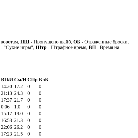
 воротам,
ПШ
- Пропущено шайб,
ОБ
- Отраженные броски,
- "Сухие игры",
Штр
- Штрафное время,
ВП
- Время на
ВП/И
См/И
СПр
БлБ
14:20
17.2
0
0
21:13
24.3
0
0
17:37
21.7
0
0
0:06
1.0
0
0
15:17
19.0
0
0
16:53
21.3
0
0
22:06
26.2
0
0
17:23
21.5
0
0