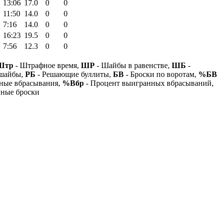
13:06
17.0
0
0
11:50
14.0
0
0
7:16
14.0
0
0
16:23
19.5
0
0
7:56
12.3
0
0
Штр
- Штрафное время,
ШР
- Шайбы в равенстве,
ШБ
-
 шайбы,
РБ
- Решающие буллиты,
БВ
- Броски по воротам,
%БВ
ные вбрасывания,
%Вбр
- Процент выигранных вбрасываний,
нные броски