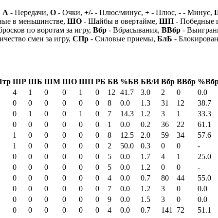
,
А
- Передачи,
О
- Очки,
+/-
- Плюс/минус,
+
- Плюс,
-
- Минус,
ные в меньшинстве,
ШО
- Шайбы в овертайме,
ШП
- Победные
бросков по воротам за игру,
Вбр
- Вбрасывания,
ВВбр
- Выигран
ичество смен за игру,
СПр
- Силовые приемы,
БлБ
- Блокирова
тр
ШР
ШБ
ШМ
ШО
ШП
РБ
БВ
%БВ
БВ/И
Вбр
ВВбр
%Вб
4
1
0
0
1
0
12
41.7
3.0
2
0
0.0
0
0
0
0
0
0
8
0.0
1.3
31
12
38.7
0
1
0
0
1
0
7
14.3
1.2
3
1
33.3
0
0
0
0
0
0
1
0.0
0.2
36
22
61.1
1
0
0
0
0
0
8
12.5
2.0
59
34
57.6
1
0
0
0
0
0
2
50.0
0.3
0
0
-
0
0
0
0
0
0
5
0.0
1.7
4
1
25.0
0
0
0
0
0
0
5
0.0
1.2
0
0
-
0
0
0
0
0
0
4
0.0
0.7
80
44
55.0
0
0
0
0
0
0
7
0.0
1.2
3
0
0.0
0
0
0
0
0
0
9
0.0
1.5
3
0
0.0
0
0
0
0
0
0
4
0.0
0.7
141
72
51.1