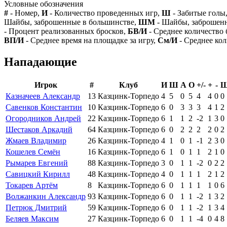
Условные обозначения
#
- Номер,
И
- Количество проведенных игр,
Ш
- Забитые голы
Шайбы, заброшенные в большинстве,
ШМ
- Шайбы, заброшен
- Процент реализованных бросков,
БВ/И
- Среднее количество 
ВП/И
- Среднее время на площадке за игру,
См/И
- Среднее кол
Нападающие
Игрок
#
Клуб
И
Ш
А
О
+/-
+
-
Ш
Казначеев Александр
13
Казцинк-Торпедо
4
5
0
5
4
4
0
0
Савенков Константин
10
Казцинк-Торпедо
6
0
3
3
3
4
1
2
Огородников Андрей
22
Казцинк-Торпедо
6
1
1
2
-2
1
3
0
Шестаков Аркадий
64
Казцинк-Торпедо
6
0
2
2
2
2
0
2
Жмаев Владимир
26
Казцинк-Торпедо
4
1
0
1
-1
2
3
0
Кошелев Семён
16
Казцинк-Торпедо
6
1
0
1
1
2
1
0
Рымарев Евгений
88
Казцинк-Торпедо
3
0
1
1
-2
0
2
2
Савицкий Кирилл
48
Казцинк-Торпедо
4
0
1
1
1
2
1
2
Токарев Артём
8
Казцинк-Торпедо
6
0
1
1
1
1
0
6
Волжанкин Александр
93
Казцинк-Торпедо
6
0
1
1
-2
1
3
2
Петрюк Дмитрий
59
Казцинк-Торпедо
6
0
1
1
-2
1
3
4
Беляев Максим
27
Казцинк-Торпедо
6
0
1
1
-4
0
4
8