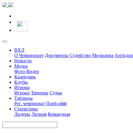
ВХЛ
О Чемпионате
Документы
Судейство
Медицина
Антидоп
Новости
Медиа
Фото
Видео
Календарь
Клубы
Игроки
Игроки
Тренеры
Судьи
Таблицы
Рег. чемпионат
Плей-офф
Статистика
Лидеры
Личная
Командная