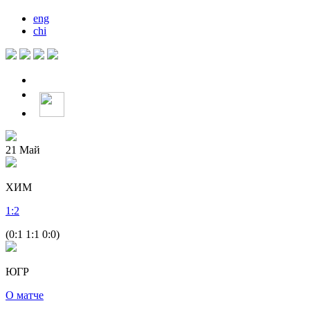
eng
chi
21
Май
ХИМ
1
:
2
(0:1 1:1 0:0)
ЮГР
О матче