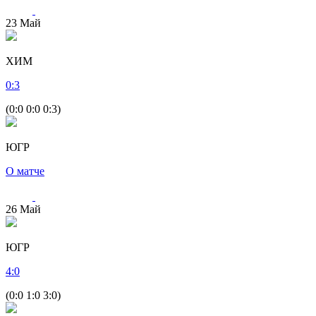
23
Май
ХИМ
0
:
3
(0:0 0:0 0:3)
ЮГР
О матче
26
Май
ЮГР
4
:
0
(0:0 1:0 3:0)