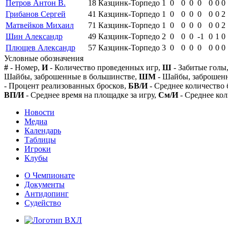
Петров Антон В.
18
Казцинк-Торпедо
1
0
0
0
0
0
0
0
Грибанов Сергей
41
Казцинк-Торпедо
1
0
0
0
0
0
0
2
Матвейков Михаил
71
Казцинк-Торпедо
1
0
0
0
0
0
0
2
Шин Александр
49
Казцинк-Торпедо
2
0
0
0
-1
0
1
0
Плющев Александр
57
Казцинк-Торпедо
3
0
0
0
0
0
0
0
Условные обозначения
#
- Номер,
И
- Количество проведенных игр,
Ш
- Забитые голы
Шайбы, заброшенные в большинстве,
ШМ
- Шайбы, заброшен
- Процент реализованных бросков,
БВ/И
- Среднее количество 
ВП/И
- Среднее время на площадке за игру,
См/И
- Среднее кол
Новости
Медиа
Календарь
Таблицы
Игроки
Клубы
О Чемпионате
Документы
Антидопинг
Судейство