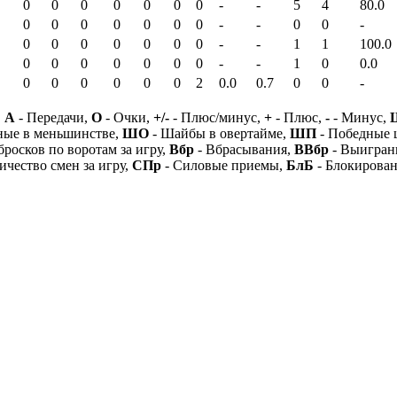
0
0
0
0
0
0
0
-
-
5
4
80.0
0
0
0
0
0
0
0
-
-
0
0
-
0
0
0
0
0
0
0
-
-
1
1
100.0
0
0
0
0
0
0
0
-
-
1
0
0.0
0
0
0
0
0
0
2
0.0
0.7
0
0
-
,
А
- Передачи,
О
- Очки,
+/-
- Плюс/минус,
+
- Плюс,
-
- Минус,
ные в меньшинстве,
ШО
- Шайбы в овертайме,
ШП
- Победные
бросков по воротам за игру,
Вбр
- Вбрасывания,
ВВбр
- Выигран
ичество смен за игру,
СПр
- Силовые приемы,
БлБ
- Блокирова