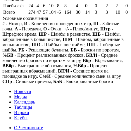
Плей-офф
24
4
6
10
8
8
4
0
0
2
2
0
Всего
274
47
57
104
-6
164
30
14
3
3
10
0
Условные обозначения
#
- Номер,
И
- Количество проведенных игр,
Ш
- Забитые
голы,
А
- Передачи,
О
- Очки,
+/-
- Плюс/минус,
Штр
-
Штрафное время,
ШР
- Шайбы в равенстве,
ШБ
- Шайбы,
заброшенные в большинстве,
ШМ
- Шайбы, заброшенные в
меньшинстве,
ШО
- Шайбы в овертайме,
ШП
- Победные
шайбы,
РБ
- Решающие буллиты,
БВ
- Броски по воротам,
%БВ
- Процент реализованных бросков,
БВ/И
- Среднее
количество бросков по воротам за игру,
Вбр
- Вбрасывания,
ВВбр
- Выигранные вбрасывания,
%Вбр
- Процент
выигранных вбрасываний,
ВП/И
- Среднее время на
площадке за игру,
См/И
- Среднее количество смен за игру,
СПр
- Силовые приемы,
БлБ
- Блокированные броски
Новости
Медиа
Календарь
Таблицы
Игроки
Клубы
О Чемпионате