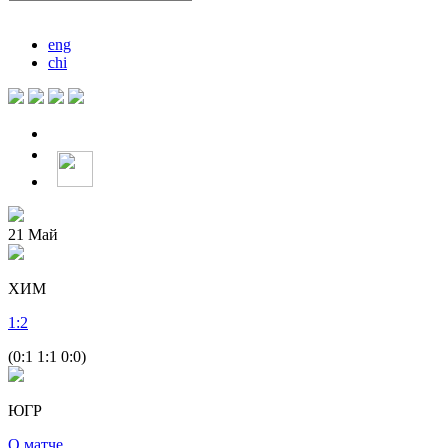
eng
chi
21
Май
ХИМ
1
:
2
(0:1 1:1 0:0)
ЮГР
О матче