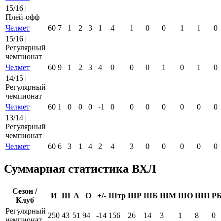
15/16 |
Плей-офф
Челмет
60
7
1
2
3
1
4
1
0
0
1
1
0
15/16 |
Регулярный
чемпионат
Челмет
60
9
1
2
3
4
0
0
0
1
0
1
0
14/15 |
Регулярный
чемпионат
Челмет
60
1
0
0
0
-1
0
0
0
0
0
0
0
13/14 |
Регулярный
чемпионат
Челмет
60
6
3
1
4
2
4
3
0
0
0
0
0
Суммарная статистика ВХЛ
Сезон /
И
Ш
А
О
+/-
Штр
ШР
ШБ
ШМ
ШО
ШП
Р
Клуб
Регулярный
250
43
51
94
-14
156
26
14
3
1
8
0
чемпионат