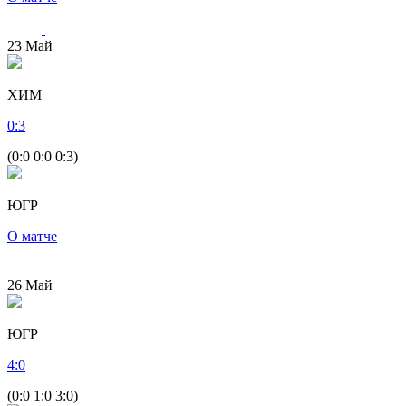
23
Май
ХИМ
0
:
3
(0:0 0:0 0:3)
ЮГР
О матче
26
Май
ЮГР
4
:
0
(0:0 1:0 3:0)