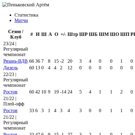
Статистика
Матчи
Сезон /
#
И
Ш
А
О
+/-
Штр
ШР
ШБ
ШМ
ШО
ШП
Р
Клуб
23/24 |
Регулярный
чемпионат
Рязань-ВДВ
66
36
7
8
15
-2
20
3
4
0
0
1
0
Дизель
60
13
0
4
4
2
12
0
0
0
0
0
0
22/23 |
Регулярный
чемпионат
Ростов
60
42
10
9
19
-14
24
5
4
1
1
2
0
21/22 |
Плей-офф
Ростов
33
6
3
1
4
3
4
3
0
0
1
1
0
21/22 |
Регулярный
чемпионат
Ростов
33
47
6
9
15
-1
37
3
2
1
0
1
0