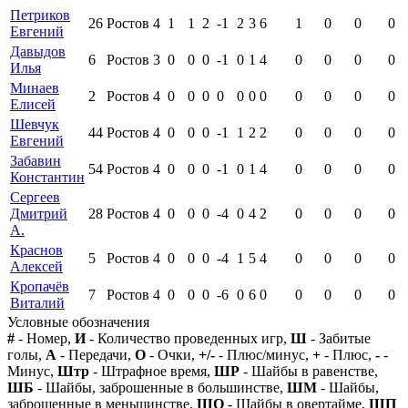
Петриков
26
Ростов
4
1
1
2
-1
2
3
6
1
0
0
0
Евгений
Давыдов
6
Ростов
3
0
0
0
-1
0
1
4
0
0
0
0
Илья
Минаев
2
Ростов
4
0
0
0
0
0
0
0
0
0
0
0
Елисей
Шевчук
44
Ростов
4
0
0
0
-1
1
2
2
0
0
0
0
Евгений
Забавин
54
Ростов
4
0
0
0
-1
0
1
4
0
0
0
0
Константин
Сергеев
Дмитрий
28
Ростов
4
0
0
0
-4
0
4
2
0
0
0
0
А.
Краснов
5
Ростов
4
0
0
0
-4
1
5
4
0
0
0
0
Алексей
Кропачёв
7
Ростов
4
0
0
0
-6
0
6
0
0
0
0
0
Виталий
Условные обозначения
#
- Номер,
И
- Количество проведенных игр,
Ш
- Забитые
голы,
А
- Передачи,
О
- Очки,
+/-
- Плюс/минус,
+
- Плюс,
-
-
Минус,
Штр
- Штрафное время,
ШР
- Шайбы в равенстве,
ШБ
- Шайбы, заброшенные в большинстве,
ШМ
- Шайбы,
заброшенные в меньшинстве,
ШО
- Шайбы в овертайме,
ШП