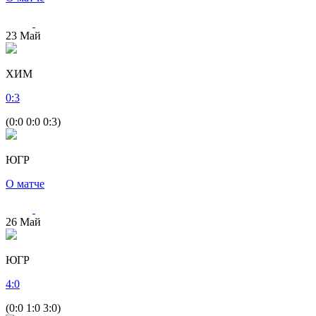
23
Май
ХИМ
0
:
3
(0:0 0:0 0:3)
ЮГР
О матче
26
Май
ЮГР
4
:
0
(0:0 1:0 3:0)