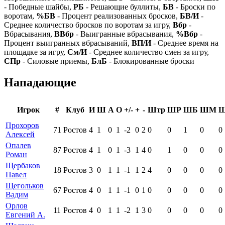
- Победные шайбы,
РБ
- Решающие буллиты,
БВ
- Броски по
воротам,
%БВ
- Процент реализованных бросков,
БВ/И
-
Среднее количество бросков по воротам за игру,
Вбр
-
Вбрасывания,
ВВбр
- Выигранные вбрасывания,
%Вбр
-
Процент выигранных вбрасываний,
ВП/И
- Среднее время на
площадке за игру,
См/И
- Среднее количество смен за игру,
СПр
- Силовые приемы,
БлБ
- Блокированные броски
Нападающие
Игрок
#
Клуб
И
Ш
А
О
+/-
+
-
Штр
ШР
ШБ
ШМ
Прохоров
71
Ростов
4
1
0
1
-2
0
2
0
0
1
0
0
Алексей
Опалев
87
Ростов
4
1
0
1
-3
1
4
0
1
0
0
0
Роман
Щербаков
18
Ростов
3
0
1
1
-1
1
2
4
0
0
0
0
Павел
Щегольков
67
Ростов
4
0
1
1
-1
0
1
0
0
0
0
0
Вадим
Орлов
11
Ростов
4
0
1
1
-2
1
3
0
0
0
0
0
Евгений А.