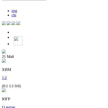
eng
chi
21
Май
ХИМ
1
:
2
(0:1 1:1 0:0)
ЮГР
О матче