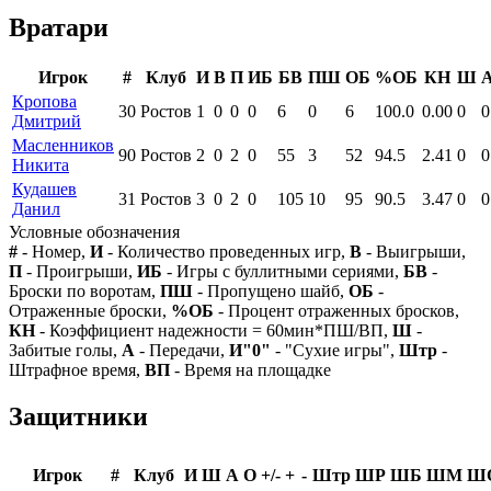
Вратари
Игрок
#
Клуб
И
В
П
ИБ
БВ
ПШ
ОБ
%ОБ
КН
Ш
Кропова
30
Ростов
1
0
0
0
6
0
6
100.0
0.00
0
0
Дмитрий
Масленников
90
Ростов
2
0
2
0
55
3
52
94.5
2.41
0
0
Никита
Кудашев
31
Ростов
3
0
2
0
105
10
95
90.5
3.47
0
0
Данил
Условные обозначения
#
- Номер,
И
- Количество проведенных игр,
В
- Выигрыши,
П
- Проигрыши,
ИБ
- Игры с буллитными сериями,
БВ
-
Броски по воротам,
ПШ
- Пропущено шайб,
ОБ
-
Отраженные броски,
%ОБ
- Процент отраженных бросков,
КН
- Коэффициент надежности = 60мин*ПШ/ВП,
Ш
-
Забитые голы,
А
- Передачи,
И"0"
- "Сухие игры",
Штр
-
Штрафное время,
ВП
- Время на площадке
Защитники
Игрок
#
Клуб
И
Ш
А
О
+/-
+
-
Штр
ШР
ШБ
ШМ
Ш