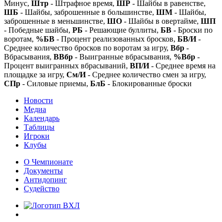
Минус,
Штр
- Штрафное время,
ШР
- Шайбы в равенстве,
ШБ
- Шайбы, заброшенные в большинстве,
ШМ
- Шайбы,
заброшенные в меньшинстве,
ШО
- Шайбы в овертайме,
ШП
- Победные шайбы,
РБ
- Решающие буллиты,
БВ
- Броски по
воротам,
%БВ
- Процент реализованных бросков,
БВ/И
-
Среднее количество бросков по воротам за игру,
Вбр
-
Вбрасывания,
ВВбр
- Выигранные вбрасывания,
%Вбр
-
Процент выигранных вбрасываний,
ВП/И
- Среднее время на
площадке за игру,
См/И
- Среднее количество смен за игру,
СПр
- Силовые приемы,
БлБ
- Блокированные броски
Новости
Медиа
Календарь
Таблицы
Игроки
Клубы
О Чемпионате
Документы
Антидопинг
Судейство