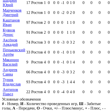
Шадрин
17
Ростов
1
0
0
0
-1
0
1
0
0
0
0
0
Юрий
Марченков
12
Ростов
1
0
0
0
-2
0
2
0
0
0
0
0
Дмитрий
Каштанов
97
Ростов
2
0
0
0
0
1
1
0
0
0
0
0
Иван
Куянов
91
Ростов
2
0
0
0
0
1
1
0
0
0
0
0
Денис
Аксёнов
74
Ростов
3
0
0
0
-3
0
3
2
0
0
0
0
Аркадий
Пеньковский
33
Ростов
4
0
0
0
-1
0
1
0
0
0
0
0
Артём
Мякинин
9
Ростов
4
0
0
0
-1
0
1
4
0
0
0
0
Василий
Андреев
66
Ростов
4
0
0
0
-3
0
3
2
0
0
0
0
Савва
Туник
93
Ростов
4
0
0
0
-3
1
4
4
0
0
0
0
Владислав
Антипов
22
Ростов
4
0
0
0
-4
0
4
0
0
0
0
0
Павел
Условные обозначения
#
- Номер,
И
- Количество проведенных игр,
Ш
- Забитые
голы,
А
- Передачи,
О
- Очки,
+/-
- Плюс/минус,
+
- Плюс,
-
-