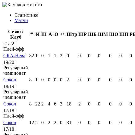
Статистика
Матчи
Сезон /
#
И
Ш
А
О
+/-
Штр
ШР
ШБ
ШМ
ШО
ШП
Р
Клуб
21/22 |
Плей-офф
СКА-Нева
82
1
0
1
1
2
0
0
0
0
0
0
0
19/20 |
Регулярный
чемпионат
Сокол
8
1
0
0
0
0
2
0
0
0
0
0
0
18/19 |
Регулярный
чемпионат
Сокол
8
22
2
4
6
3
18
2
0
0
0
0
0
17/18 |
Плей-офф
Сокол
12
5
0
2
2
0
31
0
0
0
0
0
0
17/18 |
Регулярный