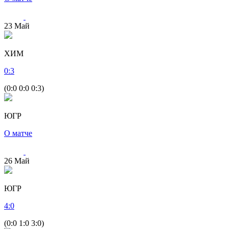
23
Май
ХИМ
0
:
3
(0:0 0:0 0:3)
ЮГР
О матче
26
Май
ЮГР
4
:
0
(0:0 1:0 3:0)