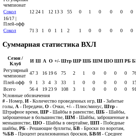
чемпионат
Сокол
12
24
1
12
13
3
55
0
1
0
0
0
0
16/17 |
Плей-офф
Сокол
71
3
1
0
1
1
2
1
0
0
0
0
0
Суммарная статистика ВХЛ
Сезон /
И
Ш
А
О
+/-
Штр
ШР
ШБ
ШМ
ШО
ШП
РБ
Б
Клуб
Регулярный
47
3
16
19
6
75
2
1
0
0
0
0
7
чемпионат
Плей-офф
9
1
3
4
3
33
1
0
0
0
0
0
1
Всего
56
4
19
23
9
108
3
1
0
0
0
0
9
Условные обозначения
#
- Номер,
И
- Количество проведенных игр,
Ш
- Забитые
голы,
А
- Передачи,
О
- Очки,
+/-
- Плюс/минус,
Штр
-
Штрафное время,
ШР
- Шайбы в равенстве,
ШБ
- Шайбы,
заброшенные в большинстве,
ШМ
- Шайбы, заброшенные в
меньшинстве,
ШО
- Шайбы в овертайме,
ШП
- Победные
шайбы,
РБ
- Решающие буллиты,
БВ
- Броски по воротам,
%БВ
- Процент реализованных бросков,
БВ/И
- Среднее