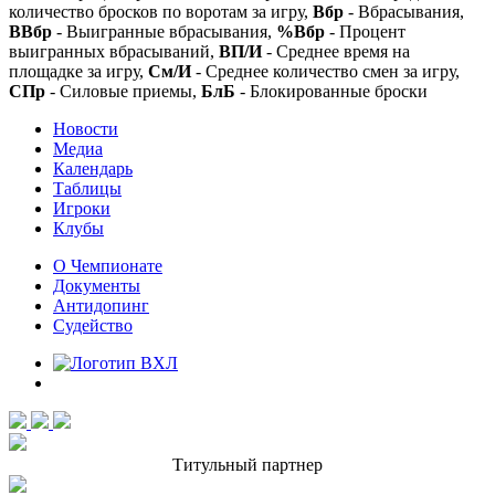
количество бросков по воротам за игру,
Вбр
- Вбрасывания,
ВВбр
- Выигранные вбрасывания,
%Вбр
- Процент
выигранных вбрасываний,
ВП/И
- Среднее время на
площадке за игру,
См/И
- Среднее количество смен за игру,
СПр
- Силовые приемы,
БлБ
- Блокированные броски
Новости
Медиа
Календарь
Таблицы
Игроки
Клубы
О Чемпионате
Документы
Антидопинг
Судейство
Титульный партнер