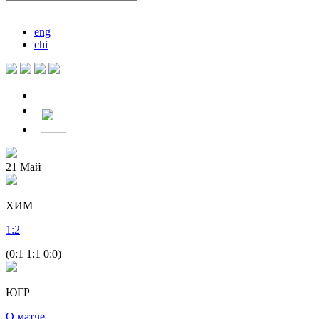
eng
chi
21
Май
ХИМ
1
:
2
(0:1 1:1 0:0)
ЮГР
О матче