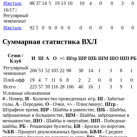
Ижсталь
88
37
14
5
19
13
10
10
4
0
0
3
0
16/17 |
Регулярный
чемпионат
Ижсталь
92
5
0
0
0
0
0
0
0
0
0
0
0
Суммарная статистика ВХЛ
Сезон /
И
Ш
А
О
+/-
Штр
ШР
ШБ
ШМ
ШО
ШП
РБ
Клуб
Регулярный
206
53
52
105
22
98
38
14
1
3
8
1
чемпионат
Плей-офф
19
4
7
11
6
8
2
2
0
0
1
0
Всего
225
57
59
116
28
106
40
16
1
3
9
1
Условные обозначения
#
- Номер,
И
- Количество проведенных игр,
Ш
- Забитые
голы,
А
- Передачи,
О
- Очки,
+/-
- Плюс/минус,
Штр
-
Штрафное время,
ШР
- Шайбы в равенстве,
ШБ
- Шайбы,
заброшенные в большинстве,
ШМ
- Шайбы, заброшенные в
меньшинстве,
ШО
- Шайбы в овертайме,
ШП
- Победные
шайбы,
РБ
- Решающие буллиты,
БВ
- Броски по воротам,
%БВ
- Процент реализованных бросков,
БВ/И
- Среднее