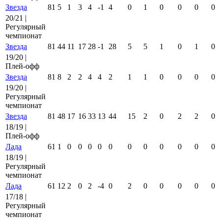
Звезда
81
5
1
3
4
-1
4
0
1
0
0
0
0
20/21 |
Регулярный
чемпионат
Звезда
81
44
11
17
28
-1
28
5
5
1
0
1
0
19/20 |
Плей-офф
Звезда
81
8
2
2
4
4
2
1
1
0
0
0
0
19/20 |
Регулярный
чемпионат
Звезда
81
48
17
16
33
13
44
15
2
0
2
2
0
18/19 |
Плей-офф
Лада
61
1
0
0
0
0
0
0
0
0
0
0
0
18/19 |
Регулярный
чемпионат
Лада
61
12
2
0
2
-4
0
2
0
0
0
0
0
17/18 |
Регулярный
чемпионат