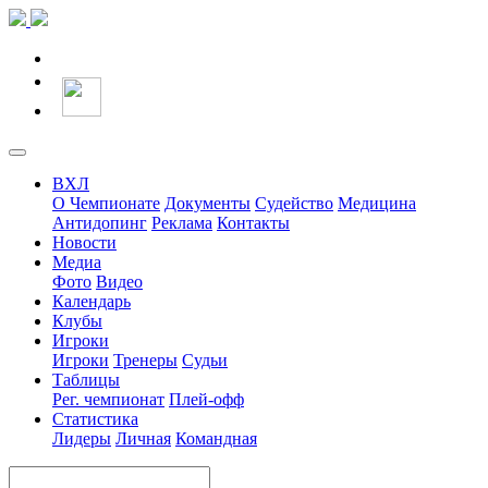
ВХЛ
О Чемпионате
Документы
Судейство
Медицина
Антидопинг
Реклама
Контакты
Новости
Медиа
Фото
Видео
Календарь
Клубы
Игроки
Игроки
Тренеры
Судьи
Таблицы
Рег. чемпионат
Плей-офф
Статистика
Лидеры
Личная
Командная