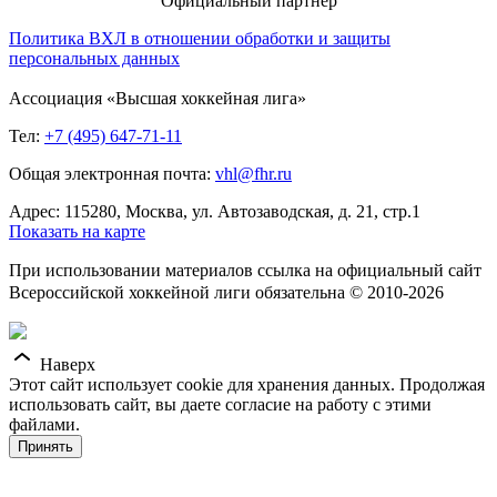
Официальный партнер
Политика ВХЛ в отношении обработки и защиты
персональных данных
Ассоциация «Высшая хоккейная лига»
Тел:
+7 (495) 647-71-11
Общая электронная почта:
vhl@fhr.ru
Адрес: 115280, Москва, ул. Автозаводская, д. 21, стр.1
Показать на карте
При использовании материалов ссылка на официальный сайт
Всероссийской хоккейной лиги обязательна © 2010-2026
Наверх
Этот сайт использует cookie для хранения данных. Продолжая
использовать сайт, вы даете согласие на работу с этими
файлами.
Принять