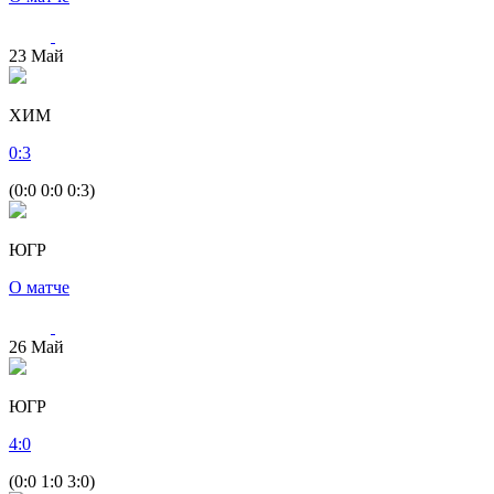
23
Май
ХИМ
0
:
3
(0:0 0:0 0:3)
ЮГР
О матче
26
Май
ЮГР
4
:
0
(0:0 1:0 3:0)