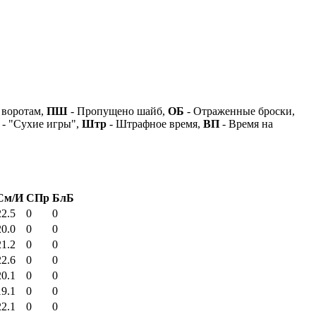
 воротам,
ПШ
- Пропущено шайб,
ОБ
- Отраженные броски,
- "Сухие игры",
Штр
- Штрафное время,
ВП
- Время на
См/И
СПр
БлБ
22.5
0
0
20.0
0
0
21.2
0
0
22.6
0
0
20.1
0
0
19.1
0
0
22.1
0
0