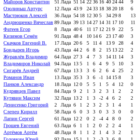
Майоров Константин
51
Лада
51
14
22
36
16
40
24
44
9
Озолиньш Артурс
12
Лада
43
9
24
33
18
38
20
18
6
Мастрюков Алексей
36
Лада
54
18
12
30
5
34
29
8
13
Андрющенко Вячеслав
89
Лада
39
13
14
27
14
31
17
10
11
Фатеев Егор
8
Лада
40
6
11
17
12
21
9
22
5
Кизимов Семён
91
Лада
48
4
10
14
6
23
17
40
3
Скачков Евгений В.
17
Лада
20
6
5
11
4
13
9
28
4
Бондырев Игорь
43
Лада
44
2
6
8
2
15
13
22
2
Журавлёв Владимир
64
Лада
27
3
4
7
3
14
11
14
3
Владимиров Николай
94
Лада
13
5
1
6
4
9
5
10
3
Сигарёв Андрей
67
Лада
13
3
3
6
2
6
4
25
2
Романов Иван
13
Лада
35
3
3
6
-1
14
15
8
3
Панков Александр
18
Лада
12
0
5
5
1
5
4
12
0
Кудрявцев Павел
84
Лада
9
2
1
3
2
3
1
2
2
Кутявин Максим
32
Лада
13
2
1
3
-2
4
6
2
2
Денисенко Григорий
2
Лада
6
1
2
3
2
3
1
4
1
Слепец Кирилл
58
Лада
6
0
3
3
0
3
3
0
0
Лапин Сергей
61
Лада
12
2
0
2
-4
4
8
0
2
Грошев Евгений
63
Лада
6
1
1
2
0
2
2
4
1
Артёмов Артём
48
Лада
8
1
1
2
1
4
3
2
1
Головкин Юрий
92
Лада
15
1
1
2
-3
3
6
8
1