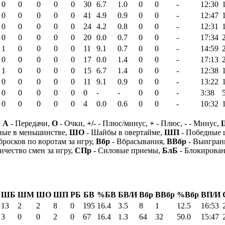
0
0
0
0
0
30
6.7
1.0
0
0
-
12:30
0
0
0
0
0
41
4.9
0.9
0
0
-
12:47
0
0
0
0
0
24
4.2
0.8
0
0
-
12:31
0
0
0
0
0
20
0.0
0.7
0
0
-
17:34
1
0
0
0
0
11
9.1
0.7
0
0
-
14:59
0
0
0
0
0
17
0.0
1.4
0
0
-
17:13
1
0
0
0
0
15
6.7
1.4
0
0
-
12:38
0
0
0
0
0
11
9.1
0.9
0
0
-
13:22
0
0
0
0
0
0
-
-
0
0
-
3:38
0
0
0
0
0
4
0.0
0.6
0
0
-
10:32
,
А
- Передачи,
О
- Очки,
+/-
- Плюс/минус,
+
- Плюс,
-
- Минус,
ные в меньшинстве,
ШО
- Шайбы в овертайме,
ШП
- Победные
бросков по воротам за игру,
Вбр
- Вбрасывания,
ВВбр
- Выигран
ичество смен за игру,
СПр
- Силовые приемы,
БлБ
- Блокирова
ШБ
ШМ
ШО
ШП
РБ
БВ
%БВ
БВ/И
Вбр
ВВбр
%Вбр
ВП/И
13
2
2
8
0
195
16.4
3.5
8
1
12.5
16:53
3
0
0
2
0
67
16.4
1.3
64
32
50.0
15:47