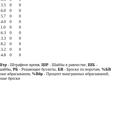
13.5
0
0
16.0
0
0
15.7
0
0
14.0
0
0
11.0
0
0
16.3
0
0
13.3
0
0
18.2
0
0
13.2
0
0
14.8
0
0
Штр
- Штрафное время,
ШР
- Шайбы в равенстве,
ШБ
-
 шайбы,
РБ
- Решающие буллиты,
БВ
- Броски по воротам,
%БВ
ные вбрасывания,
%Вбр
- Процент выигранных вбрасываний,
нные броски