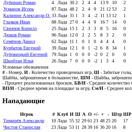
Дубинин Роман
4
Лада
30
2
2
4
4
13
9
10
2
Усманов Игорь
87
Лада
48
2
2
4
9
21
12
53
2
Калинин Александр О.
33
Лада
31
1
3
4
-2
11
13
12
1
Глазков Иван
88
Лада
27
0
4
4
9
16
7
14
0
Свиязов Кирилл
25
Лада
15
1
2
3
3
8
5
16
0
Дюков Роман
96
Лада
12
0
2
2
5
8
3
2
0
Семёнов Данил
62
Лада
11
1
0
1
0
4
4
4
0
Курбатов Евгений
39
Лада
12
1
0
1
-2
6
8
34
1
Дубовицкий Евгений
79
Лада
1
0
0
0
-2
0
2
0
0
Шкибтан Илья
26
Лада
7
0
0
0
-2
1
3
4
0
Условные обозначения
#
- Номер,
И
- Количество проведенных игр,
Ш
- Забитые голы
Шайбы, заброшенные в большинстве,
ШМ
- Шайбы, заброшен
- Процент реализованных бросков,
БВ/И
- Среднее количество 
ВП/И
- Среднее время на площадке за игру,
См/И
- Среднее кол
Нападающие
Игрок
#
Клуб
И
Ш
А
О
+/-
+
-
Штр
ШР
Тимирёв Александр
10
Лада
55
32
29
61
23
48
25
20
17
Чистов Станислав
23
Лада
53
11
28
39
16
36
20
16
8