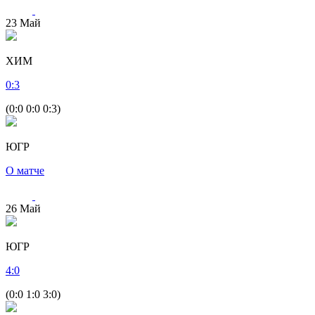
23
Май
ХИМ
0
:
3
(0:0 0:0 0:3)
ЮГР
О матче
26
Май
ЮГР
4
:
0
(0:0 1:0 3:0)