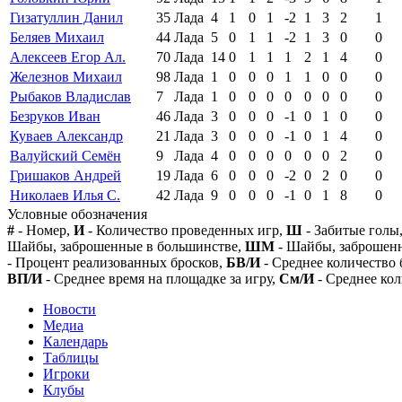
Гизатуллин Данил
35
Лада
4
1
0
1
-2
1
3
2
1
Беляев Михаил
44
Лада
5
0
1
1
-2
1
3
0
0
Алексеев Егор Ал.
70
Лада
14
0
1
1
1
2
1
4
0
Железнов Михаил
98
Лада
1
0
0
0
1
1
0
0
0
Рыбаков Владислав
7
Лада
1
0
0
0
0
0
0
0
0
Безруков Иван
46
Лада
3
0
0
0
-1
0
1
0
0
Куваев Александр
21
Лада
3
0
0
0
-1
0
1
4
0
Валуйский Семён
9
Лада
4
0
0
0
0
0
0
2
0
Гришаков Андрей
19
Лада
6
0
0
0
-2
0
2
0
0
Николаев Илья С.
42
Лада
9
0
0
0
-1
0
1
8
0
Условные обозначения
#
- Номер,
И
- Количество проведенных игр,
Ш
- Забитые голы
Шайбы, заброшенные в большинстве,
ШМ
- Шайбы, заброшен
- Процент реализованных бросков,
БВ/И
- Среднее количество 
ВП/И
- Среднее время на площадке за игру,
См/И
- Среднее кол
Новости
Медиа
Календарь
Таблицы
Игроки
Клубы