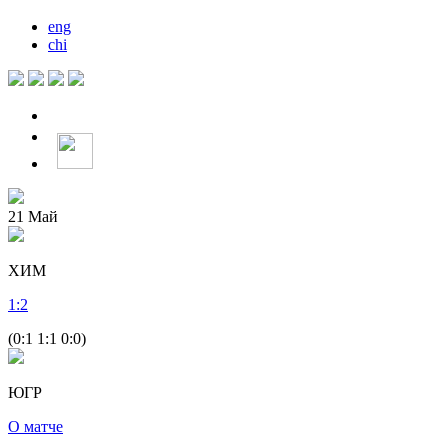
eng
chi
21
Май
ХИМ
1
:
2
(0:1 1:1 0:0)
ЮГР
О матче