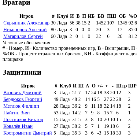
Вратари
Игрок
#
Клуб
И
В
П
ИБ
БВ
ПШ
ОБ
%О
Скрынник Александр
30
Лада
56
38
15
2
1452
107
1345
92.6
Никоноров Арсений
80
Лада
3
0
0
0
20
3
17
85.0
Магарилов Сергей
60
Лада
2
0
1
0
32
6
26
81.2
Условные обозначения
#
- Номер,
И
- Количество проведенных игр,
В
- Выигрыши,
П
%ОБ
- Процент отраженных бросков,
КН
- Коэффициент над
площадке
Защитники
Игрок
#
Клуб
И
Ш
А
О
+/-
+
-
Штр
ШР
Возовик Дмитрий
3
Лада
51
7
17
24
18
38
20
12
3
Бердюков Георгий
49
Лада
48
2
14
16
5
27
22
28
2
Метлюк Филипп
28
Лада
36
2
9
11
18
32
14
18
2
Пайгин Зият
53
Лада
14
2
7
9
8
15
7
6
1
Постников Виктор
15
Лада
31
5
3
8
10
20
10
15
3
Ковалёв Иван
27
Лада
38
2
5
7
1
19
18
6
2
Костромитин Дмитрий
5
Лада
35
3
3
6
-3
15
18
33
3