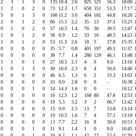
2
3
1
3
0
135
10.4
2.6
925
521
56.3
18:00
1
2
0
2
0
73
12.3
1.7
658
351
53.3
17:17
5
0
1
3
0
160
11.2
3.0
404
181
44.8
16:20
2
0
1
2
0
86
15.1
2.2
35
13
37.1
15:25
0
1
0
2
0
57
10.5
1.4
76
30
39.5
12:47
1
0
1
2
0
58
6.9
1.2
33
16
48.5
14:23
2
0
1
2
0
53
11.3
2.6
18
5
27.8
15:35
0
0
0
0
0
35
5.7
0.8
401
197
49.1
11:37
0
0
0
0
0
39
7.7
1.4
280
129
46.1
13:48
1
1
0
1
0
27
18.5
2.1
4
0
0.0
13:16
1
0
1
3
0
30
10.0
2.3
8
4
50.0
14:46
0
0
0
0
0
46
6.5
1.3
6
2
33.3
13:02
0
0
0
0
0
33
0.0
2.8
0
0
-
16:38
0
0
0
1
0
14
14.3
1.6
0
0
-
10:12
0
0
0
0
0
16
12.5
1.2
168
80
47.6
12:53
0
0
0
0
0
19
5.3
3.2
3
2
66.7
12:42
0
0
0
0
0
15
0.0
2.5
13
7
53.8
13:14
0
0
0
0
0
19
10.5
1.6
7
4
57.1
13:19
0
0
0
0
0
13
7.7
2.2
16
8
50.0
10:53
0
0
0
1
0
11
9.1
1.4
1
0
0.0
10:45
0
0
0
1
0
16
6.2
1.1
42
22
52.4
11:20