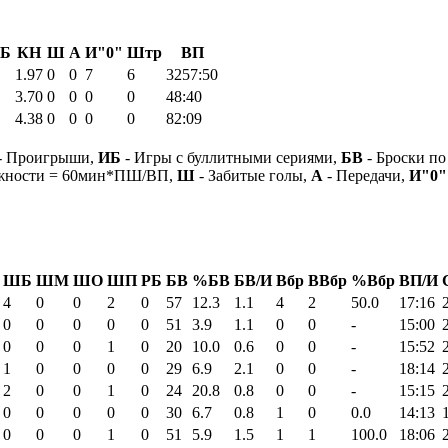
Б
КН
Ш
А
И"0"
Штр
ВП
1.97
0
0
7
6
3257:50
3.70
0
0
0
0
48:40
4.38
0
0
0
0
82:09
- Проигрыши,
ИБ
- Игры с буллитными сериями,
БВ
- Броски по
ежности = 60мин*ПШ/ВП,
Ш
- Забитые голы,
А
- Передачи,
И"0"
ШБ
ШМ
ШО
ШП
РБ
БВ
%БВ
БВ/И
Вбр
ВВбр
%Вбр
ВП/И
4
0
0
2
0
57
12.3
1.1
4
2
50.0
17:16
0
0
0
0
0
51
3.9
1.1
0
0
-
15:00
0
0
0
1
0
20
10.0
0.6
0
0
-
15:52
1
0
0
0
0
29
6.9
2.1
0
0
-
18:14
2
0
0
1
0
24
20.8
0.8
0
0
-
15:15
0
0
0
0
0
30
6.7
0.8
1
0
0.0
14:13
0
0
0
1
0
51
5.9
1.5
1
1
100.0
18:06