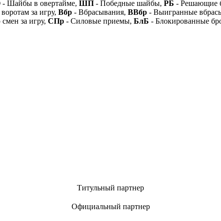
О
- Шайбы в овертайме,
ШП
- Победные шайбы,
РБ
- Решающие 
 воротам за игру,
Вбр
- Вбрасывания,
ВВбр
- Выигранные вбрас
 смен за игру,
СПр
- Силовые приемы,
БлБ
- Блокированные бр
Титульный партнер
Официальный партнер