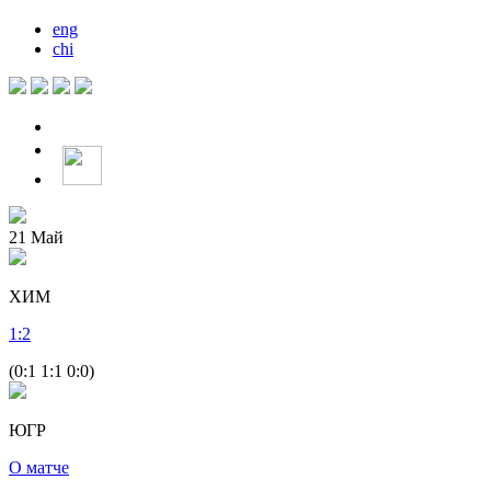
eng
chi
21
Май
ХИМ
1
:
2
(0:1 1:1 0:0)
ЮГР
О матче