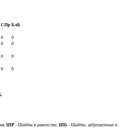
СПр
БлБ
0
0
0
0
0
0
0
0
Б
мя,
ШР
- Шайбы в равенстве,
ШБ
- Шайбы, заброшенные в