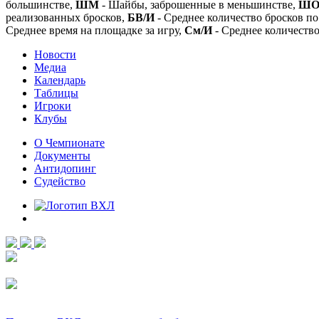
большинстве,
ШМ
- Шайбы, заброшенные в меньшинстве,
Ш
реализованных бросков,
БВ/И
- Среднее количество бросков по
Среднее время на площадке за игру,
См/И
- Среднее количество
Новости
Медиа
Календарь
Таблицы
Игроки
Клубы
О Чемпионате
Документы
Антидопинг
Судейство