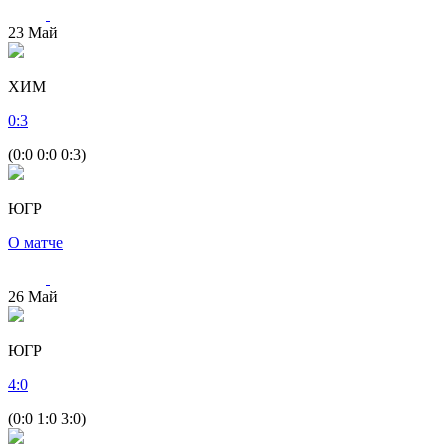
23
Май
ХИМ
0
:
3
(0:0 0:0 0:3)
ЮГР
О матче
26
Май
ЮГР
4
:
0
(0:0 1:0 3:0)