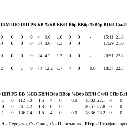
ШМ
ШО
ШП
РБ
БВ
%БВ
БВ/И
Вбр
ВВбр
%Вбр
ВП/И
См/И
0
0
0
0
4
0.0
1.0
0
0
-
15:11
21.8
0
0
0
0
34
0.0
1.3
0
0
-
17:29
21.0
0
0
0
0
24
4.2
1.3
0
0
-
20:51
27.8
2
0
1
0
74
12.2
1.7
4
0
0.0
18:37
22.8
О
ШП
РБ
БВ
%БВ
БВ/И
Вбр
ВВбр
%Вбр
ВП/И
См/И
СПр
Бл
1
0
112
8.0
1.5
4
0
0.0
18:02
22.1
0
0
0
0
24
4.2
1.3
0
0
-
20:51
27.8
0
0
1
0
136
7.4
1.5
4
0
0.0
18:36
23.2
0
0
,
А
- Передачи,
О
- Очки,
+/-
- Плюс/минус,
Штр
- Штрафное вре