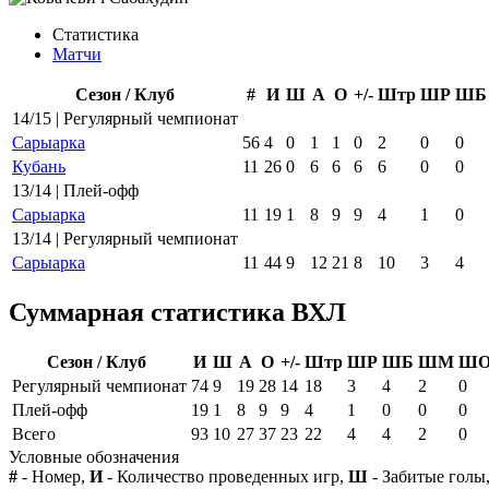
Статистика
Матчи
Сезон / Клуб
#
И
Ш
А
О
+/-
Штр
ШР
ШБ
14/15 | Регулярный чемпионат
Сарыарка
56
4
0
1
1
0
2
0
0
Кубань
11
26
0
6
6
6
6
0
0
13/14 | Плей-офф
Сарыарка
11
19
1
8
9
9
4
1
0
13/14 | Регулярный чемпионат
Сарыарка
11
44
9
12
21
8
10
3
4
Суммарная статистика ВХЛ
Сезон / Клуб
И
Ш
А
О
+/-
Штр
ШР
ШБ
ШМ
Ш
Регулярный чемпионат
74
9
19
28
14
18
3
4
2
0
Плей-офф
19
1
8
9
9
4
1
0
0
0
Всего
93
10
27
37
23
22
4
4
2
0
Условные обозначения
#
- Номер,
И
- Количество проведенных игр,
Ш
- Забитые голы