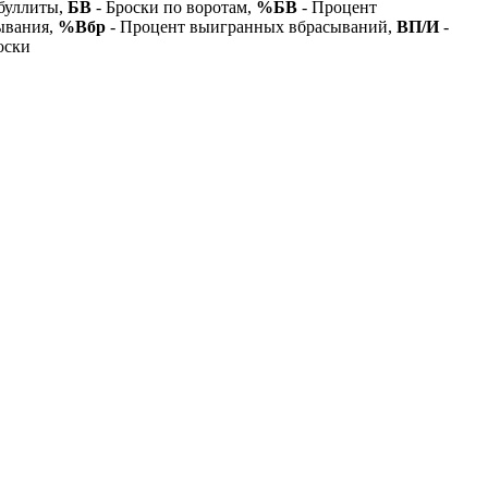
буллиты,
БВ
- Броски по воротам,
%БВ
- Процент
ывания,
%Вбр
- Процент выигранных вбрасываний,
ВП/И
-
оски