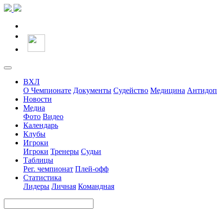
ВХЛ
О Чемпионате
Документы
Судейство
Медицина
Антидоп
Новости
Медиа
Фото
Видео
Календарь
Клубы
Игроки
Игроки
Тренеры
Судьи
Таблицы
Рег. чемпионат
Плей-офф
Статистика
Лидеры
Личная
Командная