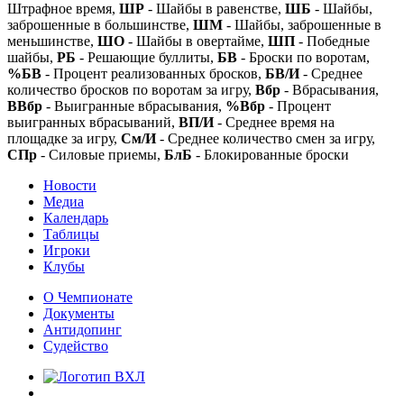
Штрафное время,
ШР
- Шайбы в равенстве,
ШБ
- Шайбы,
заброшенные в большинстве,
ШМ
- Шайбы, заброшенные в
меньшинстве,
ШО
- Шайбы в овертайме,
ШП
- Победные
шайбы,
РБ
- Решающие буллиты,
БВ
- Броски по воротам,
%БВ
- Процент реализованных бросков,
БВ/И
- Среднее
количество бросков по воротам за игру,
Вбр
- Вбрасывания,
ВВбр
- Выигранные вбрасывания,
%Вбр
- Процент
выигранных вбрасываний,
ВП/И
- Среднее время на
площадке за игру,
См/И
- Среднее количество смен за игру,
СПр
- Силовые приемы,
БлБ
- Блокированные броски
Новости
Медиа
Календарь
Таблицы
Игроки
Клубы
О Чемпионате
Документы
Антидопинг
Судейство