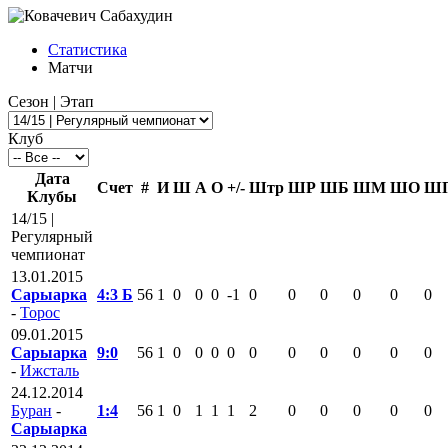
Статистика
Матчи
Сезон | Этап
Клуб
Дата
Счет
#
И
Ш
А
О
+/-
Штр
ШР
ШБ
ШМ
ШО
Ш
Клубы
14/15 |
Регулярный
чемпионат
13.01.2015
Сарыарка
4:3 Б
56
1
0
0
0
-1
0
0
0
0
0
0
-
Торос
09.01.2015
Сарыарка
9:0
56
1
0
0
0
0
0
0
0
0
0
0
-
Ижсталь
24.12.2014
Буран
-
1:4
56
1
0
1
1
1
2
0
0
0
0
0
Сарыарка