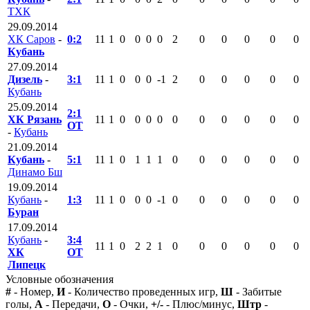
ТХК
29.09.2014
ХК Саров
-
0:2
11
1
0
0
0
0
2
0
0
0
0
0
Кубань
27.09.2014
Дизель
-
3:1
11
1
0
0
0
-1
2
0
0
0
0
0
Кубань
25.09.2014
2:1
ХК Рязань
11
1
0
0
0
0
0
0
0
0
0
0
ОТ
-
Кубань
21.09.2014
Кубань
-
5:1
11
1
0
1
1
1
0
0
0
0
0
0
Динамо Бш
19.09.2014
Кубань
-
1:3
11
1
0
0
0
-1
0
0
0
0
0
0
Буран
17.09.2014
Кубань
-
3:4
11
1
0
2
2
1
0
0
0
0
0
0
ХК
ОТ
Липецк
Условные обозначения
#
- Номер,
И
- Количество проведенных игр,
Ш
- Забитые
голы,
А
- Передачи,
О
- Очки,
+/-
- Плюс/минус,
Штр
-