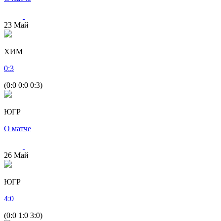
23
Май
ХИМ
0
:
3
(0:0 0:0 0:3)
ЮГР
О матче
26
Май
ЮГР
4
:
0
(0:0 1:0 3:0)