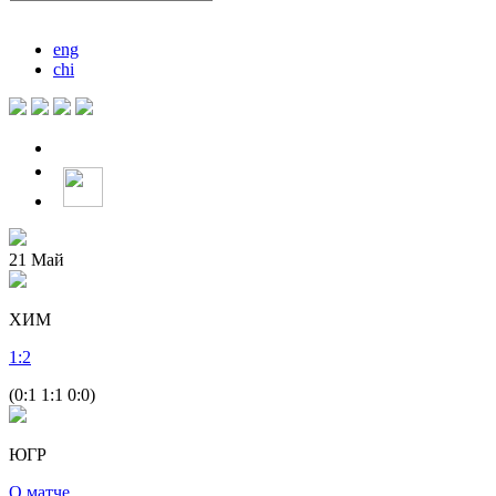
eng
chi
21
Май
ХИМ
1
:
2
(0:1 1:1 0:0)
ЮГР
О матче