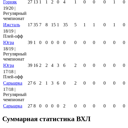
Горняк
27
13
1
1
2
0
4
1
0
0
0
1
0
19/20 |
Регулярный
чемпионат
Ижсталь
17
35
7
8
15
1
35
5
1
1
0
1
0
18/19 |
Плей-офф
Югра
39
1
0
0
0
0
0
0
0
0
0
0
0
18/19 |
Регулярный
чемпионат
Югра
39
16
2
2
4
3
6
2
0
0
0
0
0
17/18 |
Плей-офф
Сарыарка
27
6
2
1
3
6
0
2
0
0
0
0
0
17/18 |
Регулярный
чемпионат
Сарыарка
27
8
0
0
0
0
2
0
0
0
0
0
0
Суммарная статистика ВХЛ