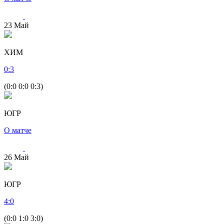
23
Май
ХИМ
0
:
3
(0:0 0:0 0:3)
ЮГР
О матче
26
Май
ЮГР
4
:
0
(0:0 1:0 3:0)