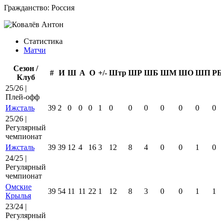
Гражданство:
Россия
Статистика
Матчи
Сезон /
#
И
Ш
А
О
+/-
Штр
ШР
ШБ
ШМ
ШО
ШП
Р
Клуб
25/26 |
Плей-офф
Ижсталь
39
2
0
0
0
1
0
0
0
0
0
0
0
25/26 |
Регулярный
чемпионат
Ижсталь
39
39
12
4
16
3
12
8
4
0
0
1
0
24/25 |
Регулярный
чемпионат
Омские
39
54
11
11
22
1
12
8
3
0
0
1
1
Крылья
23/24 |
Регулярный