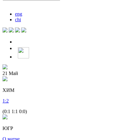
eng
chi
21
Май
ХИМ
1
:
2
(0:1 1:1 0:0)
ЮГР
О матче