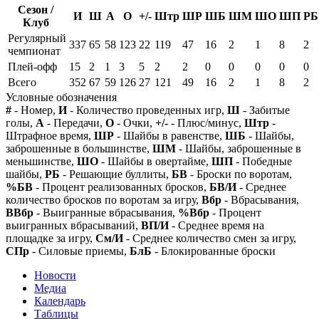
Сезон /
И
Ш
А
О
+/-
Штр
ШР
ШБ
ШМ
ШО
ШП
РБ
Клуб
Регулярный
337
65
58
123
22
119
47
16
2
1
8
2
чемпионат
Плей-офф
15
2
1
3
5
2
2
0
0
0
0
0
Всего
352
67
59
126
27
121
49
16
2
1
8
2
Условные обозначения
#
- Номер,
И
- Количество проведенных игр,
Ш
- Забитые
голы,
А
- Передачи,
О
- Очки,
+/-
- Плюс/минус,
Штр
-
Штрафное время,
ШР
- Шайбы в равенстве,
ШБ
- Шайбы,
заброшенные в большинстве,
ШМ
- Шайбы, заброшенные в
меньшинстве,
ШО
- Шайбы в овертайме,
ШП
- Победные
шайбы,
РБ
- Решающие буллиты,
БВ
- Броски по воротам,
%БВ
- Процент реализованных бросков,
БВ/И
- Среднее
количество бросков по воротам за игру,
Вбр
- Вбрасывания,
ВВбр
- Выигранные вбрасывания,
%Вбр
- Процент
выигранных вбрасываний,
ВП/И
- Среднее время на
площадке за игру,
См/И
- Среднее количество смен за игру,
СПр
- Силовые приемы,
БлБ
- Блокированные броски
Новости
Медиа
Календарь
Таблицы