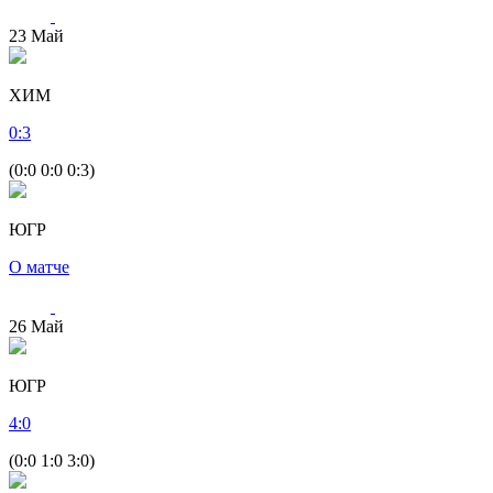
23
Май
ХИМ
0
:
3
(0:0 0:0 0:3)
ЮГР
О матче
26
Май
ЮГР
4
:
0
(0:0 1:0 3:0)