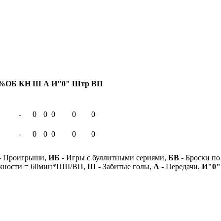
%ОБ
КН
Ш
А
И"0"
Штр
ВП
-
0
0
0
0
0
-
0
0
0
0
0
- Проигрыши,
ИБ
- Игры с буллитными сериями,
БВ
- Броски по
ежности = 60мин*ПШ/ВП,
Ш
- Забитые голы,
А
- Передачи,
И"0"