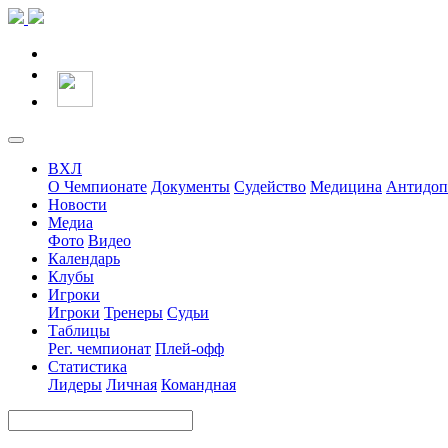
ВХЛ
О Чемпионате
Документы
Судейство
Медицина
Антидоп
Новости
Медиа
Фото
Видео
Календарь
Клубы
Игроки
Игроки
Тренеры
Судьи
Таблицы
Рег. чемпионат
Плей-офф
Статистика
Лидеры
Личная
Командная