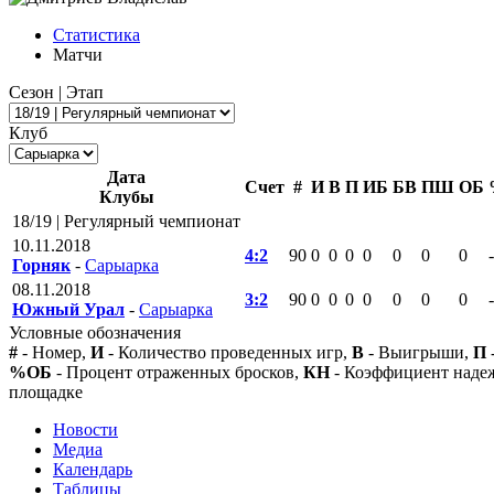
Статистика
Матчи
Сезон | Этап
Клуб
Дата
Счет
#
И
В
П
ИБ
БВ
ПШ
ОБ
Клубы
18/19 | Регулярный чемпионат
10.11.2018
4:2
90
0
0
0
0
0
0
0
-
Горняк
-
Сарыарка
08.11.2018
3:2
90
0
0
0
0
0
0
0
-
Южный Урал
-
Сарыарка
Условные обозначения
#
- Номер,
И
- Количество проведенных игр,
В
- Выигрыши,
П
%ОБ
- Процент отраженных бросков,
КН
- Коэффициент над
площадке
Новости
Медиа
Календарь
Таблицы