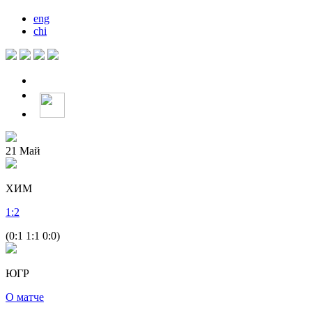
eng
chi
21
Май
ХИМ
1
:
2
(0:1 1:1 0:0)
ЮГР
О матче