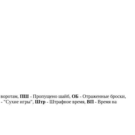
 воротам,
ПШ
- Пропущено шайб,
ОБ
- Отраженные броски,
- "Сухие игры",
Штр
- Штрафное время,
ВП
- Время на