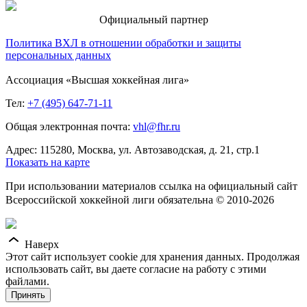
Официальный партнер
Политика ВХЛ в отношении обработки и защиты
персональных данных
Ассоциация «Высшая хоккейная лига»
Тел:
+7 (495) 647-71-11
Общая электронная почта:
vhl@fhr.ru
Адрес: 115280, Москва, ул. Автозаводская, д. 21, стр.1
Показать на карте
При использовании материалов ссылка на официальный сайт
Всероссийской хоккейной лиги обязательна © 2010-2026
Наверх
Этот сайт использует cookie для хранения данных. Продолжая
использовать сайт, вы даете согласие на работу с этими
файлами.
Принять