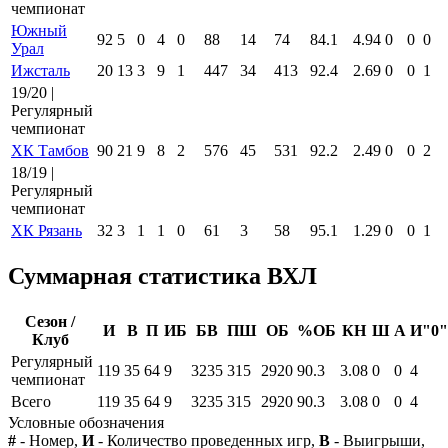
чемпионат
Южный
92
5
0
4
0
88
14
74
84.1
4.94
0
0
0
Урал
Ижсталь
20
13
3
9
1
447
34
413
92.4
2.69
0
0
1
19/20 |
Регулярный
чемпионат
ХК Тамбов
90
21
9
8
2
576
45
531
92.2
2.49
0
0
2
18/19 |
Регулярный
чемпионат
ХК Рязань
32
3
1
1
0
61
3
58
95.1
1.29
0
0
1
Суммарная статистика ВХЛ
Сезон /
И
В
П
ИБ
БВ
ПШ
ОБ
%ОБ
КН
Ш
А
И"0"
Клуб
Регулярный
119
35
64
9
3235
315
2920
90.3
3.08
0
0
4
чемпионат
Всего
119
35
64
9
3235
315
2920
90.3
3.08
0
0
4
Условные обозначения
#
- Номер,
И
- Количество проведенных игр,
В
- Выигрыши,