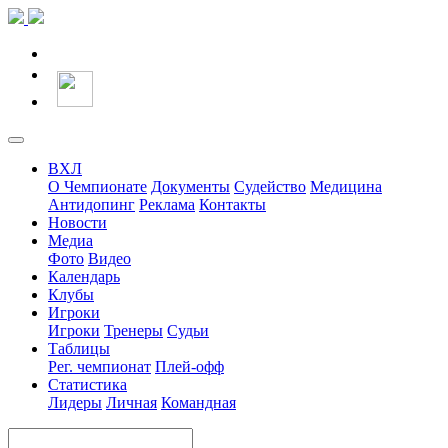
ВХЛ
О Чемпионате
Документы
Судейство
Медицина
Антидопинг
Реклама
Контакты
Новости
Медиа
Фото
Видео
Календарь
Клубы
Игроки
Игроки
Тренеры
Судьи
Таблицы
Рег. чемпионат
Плей-офф
Статистика
Лидеры
Личная
Командная