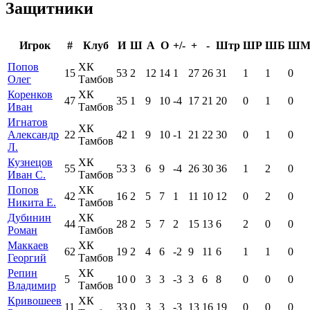
Защитники
Игрок
#
Клуб
И
Ш
А
О
+/-
+
-
Штр
ШР
ШБ
Ш
Попов
ХК
15
53
2
12
14
1
27
26
31
1
1
0
Олег
Тамбов
Коренков
ХК
47
35
1
9
10
-4
17
21
20
0
1
0
Иван
Тамбов
Игнатов
ХК
Александр
22
42
1
9
10
-1
21
22
30
0
1
0
Тамбов
Л.
Кузнецов
ХК
55
53
3
6
9
-4
26
30
36
1
2
0
Иван С.
Тамбов
Попов
ХК
42
16
2
5
7
1
11
10
12
0
2
0
Никита Е.
Тамбов
Дубинин
ХК
44
28
2
5
7
2
15
13
6
2
0
0
Роман
Тамбов
Маккаев
ХК
62
19
2
4
6
-2
9
11
6
1
1
0
Георгий
Тамбов
Репин
ХК
5
10
0
3
3
-3
3
6
8
0
0
0
Владимир
Тамбов
Кривошеев
ХК
11
33
0
3
3
-3
13
16
19
0
0
0