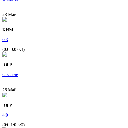
23
Май
ХИМ
0
:
3
(0:0 0:0 0:3)
ЮГР
О матче
26
Май
ЮГР
4
:
0
(0:0 1:0 3:0)