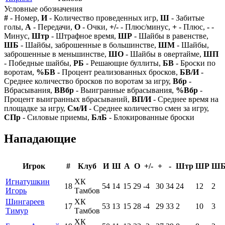
Условные обозначения
#
- Номер,
И
- Количество проведенных игр,
Ш
- Забитые
голы,
А
- Передачи,
О
- Очки,
+/-
- Плюс/минус,
+
- Плюс,
-
-
Минус,
Штр
- Штрафное время,
ШР
- Шайбы в равенстве,
ШБ
- Шайбы, заброшенные в большинстве,
ШМ
- Шайбы,
заброшенные в меньшинстве,
ШО
- Шайбы в овертайме,
ШП
- Победные шайбы,
РБ
- Решающие буллиты,
БВ
- Броски по
воротам,
%БВ
- Процент реализованных бросков,
БВ/И
-
Среднее количество бросков по воротам за игру,
Вбр
-
Вбрасывания,
ВВбр
- Выигранные вбрасывания,
%Вбр
-
Процент выигранных вбрасываний,
ВП/И
- Среднее время на
площадке за игру,
См/И
- Среднее количество смен за игру,
СПр
- Силовые приемы,
БлБ
- Блокированные броски
Нападающие
Игрок
#
Клуб
И
Ш
А
О
+/-
+
-
Штр
ШР
Ш
Игнатушкин
ХК
18
54
14
15
29
-4
30
34
24
12
2
Игорь
Тамбов
Шингареев
ХК
17
53
13
15
28
-4
29
33
2
10
3
Тимур
Тамбов
ХК