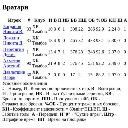
Вратари
Игрок
#
Клуб
И
В
П
ИБ
БВ
ПШ
ОБ
%ОБ
КН
Ш
А
Богданов
ХК
33
10
3
6
1
308
22
286
92.9
2.24
0
1
Никита В.
Тамбов
Ложкин
ХК
35
18
4
9
0
465
32
433
93.1
2.30
0
0
Никита Д.
Тамбов
Перетягин
ХК
1
13
4
7
1
376
28
348
92.6
2.37
0
0
Денис
Тамбов
Ахметов
ХК
90
21
9
8
2
576
45
531
92.2
2.49
0
0
Арсений
Тамбов
Давлетшин
ХК
30
2
0
0
0
17
2
15
88.2
2.97
0
0
Игорь
Тамбов
Условные обозначения
#
- Номер,
И
- Количество проведенных игр,
В
- Выигрыши,
П
- Проигрыши,
ИБ
- Игры с буллитными сериями,
БВ
-
Броски по воротам,
ПШ
- Пропущено шайб,
ОБ
-
Отраженные броски,
%ОБ
- Процент отраженных бросков,
КН
- Коэффициент надежности = 60мин*ПШ/ВП,
Ш
-
Забитые голы,
А
- Передачи,
И"0"
- "Сухие игры",
Штр
-
Штрафное время,
ВП
- Время на площадке