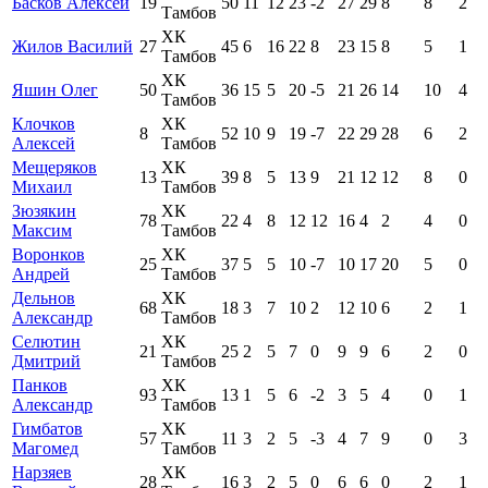
Басков Алексей
19
50
11
12
23
-2
27
29
8
8
2
Тамбов
ХК
Жилов Василий
27
45
6
16
22
8
23
15
8
5
1
Тамбов
ХК
Яшин Олег
50
36
15
5
20
-5
21
26
14
10
4
Тамбов
Клочков
ХК
8
52
10
9
19
-7
22
29
28
6
2
Алексей
Тамбов
Мещеряков
ХК
13
39
8
5
13
9
21
12
12
8
0
Михаил
Тамбов
Зюзякин
ХК
78
22
4
8
12
12
16
4
2
4
0
Максим
Тамбов
Воронков
ХК
25
37
5
5
10
-7
10
17
20
5
0
Андрей
Тамбов
Дельнов
ХК
68
18
3
7
10
2
12
10
6
2
1
Александр
Тамбов
Селютин
ХК
21
25
2
5
7
0
9
9
6
2
0
Дмитрий
Тамбов
Панков
ХК
93
13
1
5
6
-2
3
5
4
0
1
Александр
Тамбов
Гимбатов
ХК
57
11
3
2
5
-3
4
7
9
0
3
Магомед
Тамбов
Нарзяев
ХК
28
16
3
2
5
0
6
6
0
2
1