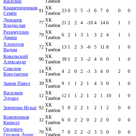
Василий
Тамбов
Крашенинников
ХК
91
23
0
5
5
-1
6
7
6
0
0
Семён
Тамбов
Дюкарев
ХК
77
21
2
2
4
-10
4
14
6
1
1
Владислав
Тамбов
Рахимуллин
ХК
79
6
2
1
3
1
3
2
4
1
1
Дамир
Тамбов
Хлопотов
ХК
72
13
1
2
3
-6
5
11
8
1
0
Вадим
Тамбов
Ковальский
ХК
96
39
1
2
3
-2
4
6
0
1
0
Александр
Тамбов
Соколов
ХК
14
4
2
0
2
-1
3
4
0
2
0
Константин
Тамбов
ХК
Зыков Павел
39
9
1
1
2
1
4
3
0
1
0
Тамбов
Васильев
ХК
12
12
1
1
2
1
2
1
10
1
0
Эдуард
Тамбов
ХК
Земченко Игнат
92
5
0
2
2
1
2
1
2
0
0
Тамбов
Кожевников
ХК
32
6
0
2
2
0
2
2
0
0
0
Кирилл
Тамбов
Орлович-
ХК
70
7
0
2
2
-2
3
5
0
0
0
Грудков Денис
Тамбов