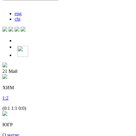
eng
chi
21
Май
ХИМ
1
:
2
(0:1 1:1 0:0)
ЮГР
О матче