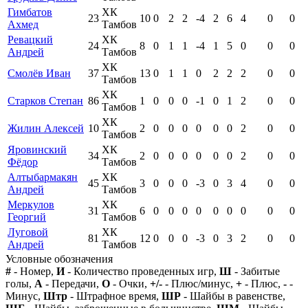
Гимбатов
ХК
23
10
0
2
2
-4
2
6
4
0
0
Ахмед
Тамбов
Ревацкий
ХК
24
8
0
1
1
-4
1
5
0
0
0
Андрей
Тамбов
ХК
Смолёв Иван
37
13
0
1
1
0
2
2
2
0
0
Тамбов
ХК
Старков Степан
86
1
0
0
0
-1
0
1
2
0
0
Тамбов
ХК
Жилин Алексей
10
2
0
0
0
0
0
0
2
0
0
Тамбов
Яровинский
ХК
34
2
0
0
0
0
0
0
2
0
0
Фёдор
Тамбов
Алтыбармакян
ХК
45
3
0
0
0
-3
0
3
4
0
0
Андрей
Тамбов
Меркулов
ХК
31
6
0
0
0
0
0
0
0
0
0
Георгий
Тамбов
Луговой
ХК
81
12
0
0
0
-3
0
3
2
0
0
Андрей
Тамбов
Условные обозначения
#
- Номер,
И
- Количество проведенных игр,
Ш
- Забитые
голы,
А
- Передачи,
О
- Очки,
+/-
- Плюс/минус,
+
- Плюс,
-
-
Минус,
Штр
- Штрафное время,
ШР
- Шайбы в равенстве,