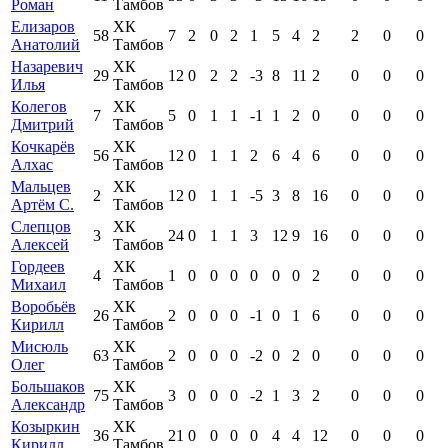
Роман
Тамбов
Елизаров
ХК
58
7
2
0
2
1
5
4
2
2
0
0
Анатолий
Тамбов
Назаревич
ХК
29
12
0
2
2
-3
8
11
2
0
0
0
Илья
Тамбов
Колегов
ХК
7
5
0
1
1
-1
1
2
0
0
0
0
Дмитрий
Тамбов
Кочкарёв
ХК
56
12
0
1
1
2
6
4
6
0
0
0
Алхас
Тамбов
Мальцев
ХК
2
12
0
1
1
-5
3
8
16
0
0
0
Артём С.
Тамбов
Слепцов
ХК
3
24
0
1
1
3
12
9
16
0
0
0
Алексей
Тамбов
Гордеев
ХК
4
1
0
0
0
0
0
0
2
0
0
0
Михаил
Тамбов
Воробьёв
ХК
26
2
0
0
0
-1
0
1
6
0
0
0
Кирилл
Тамбов
Мисюль
ХК
63
2
0
0
0
-2
0
2
0
0
0
0
Олег
Тамбов
Большаков
ХК
75
3
0
0
0
-2
1
3
2
0
0
0
Александр
Тамбов
Козыркин
ХК
36
21
0
0
0
0
4
4
12
0
0
0
Кирилл
Тамбов