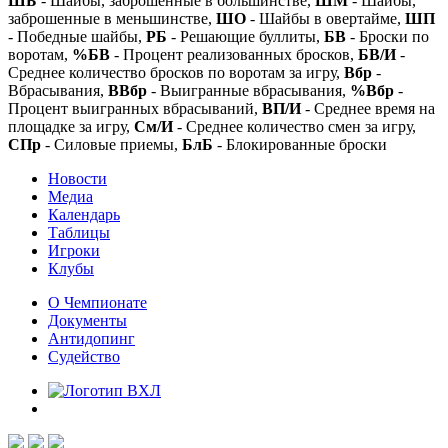
ШБ
- Шайбы, заброшенные в большинстве,
ШМ
- Шайбы,
заброшенные в меньшинстве,
ШО
- Шайбы в овертайме,
ШП
- Победные шайбы,
РБ
- Решающие буллиты,
БВ
- Броски по
воротам,
%БВ
- Процент реализованных бросков,
БВ/И
-
Среднее количество бросков по воротам за игру,
Вбр
-
Вбрасывания,
ВВбр
- Выигранные вбрасывания,
%Вбр
-
Процент выигранных вбрасываний,
ВП/И
- Среднее время на
площадке за игру,
См/И
- Среднее количество смен за игру,
СПр
- Силовые приемы,
БлБ
- Блокированные броски
Новости
Медиа
Календарь
Таблицы
Игроки
Клубы
О Чемпионате
Документы
Антидопинг
Судейство