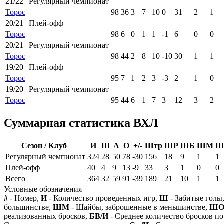
21/22 | Регулярный чемпионат
Торос
98
36
3
7
10
0
31
2
1
20/21 | Плей-офф
Торос
98
6
0
1
1
-1
6
0
0
20/21 | Регулярный чемпионат
Торос
98
44
2
8
10
-10
30
1
1
19/20 | Плей-офф
Торос
95
7
1
2
3
-3
2
1
0
19/20 | Регулярный чемпионат
Торос
95
44
6
1
7
3
12
3
2
Суммарная статистика ВХЛ
Сезон / Клуб
И
Ш
А
О
+/-
Штр
ШР
ШБ
ШМ
Ш
Регулярный чемпионат
324
28
50
78
-30
156
18
9
1
1
Плей-офф
40
4
9
13
-9
33
3
1
0
0
Всего
364
32
59
91
-39
189
21
10
1
1
Условные обозначения
#
- Номер,
И
- Количество проведенных игр,
Ш
- Забитые голы
большинстве,
ШМ
- Шайбы, заброшенные в меньшинстве,
Ш
реализованных бросков,
БВ/И
- Среднее количество бросков по