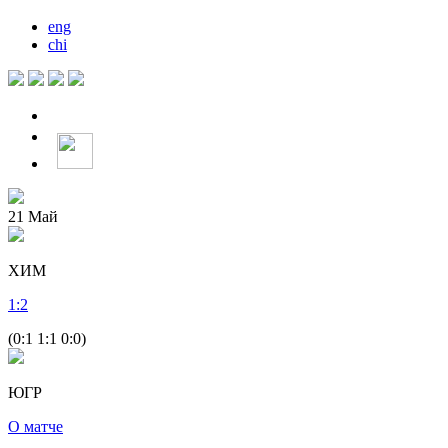
eng
chi
21
Май
ХИМ
1
:
2
(0:1 1:1 0:0)
ЮГР
О матче