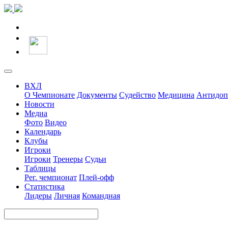
ВХЛ
О Чемпионате
Документы
Судейство
Медицина
Антидоп
Новости
Медиа
Фото
Видео
Календарь
Клубы
Игроки
Игроки
Тренеры
Судьи
Таблицы
Рег. чемпионат
Плей-офф
Статистика
Лидеры
Личная
Командная