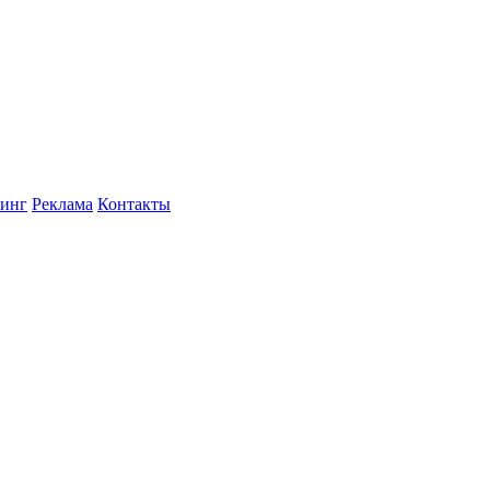
инг
Реклама
Контакты