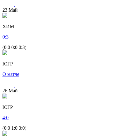
23
Май
ХИМ
0
:
3
(0:0 0:0 0:3)
ЮГР
О матче
26
Май
ЮГР
4
:
0
(0:0 1:0 3:0)