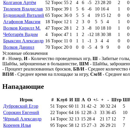
Колганов Артём
52
Торос
55
2
4
6
-5
23
28
20
2
0
Тюленев Владислав
33
Торос
39
1
5
6
-6
10
16
4
1
0
Будницкий Виталий
65
Торос
36
0
5
5
4
19
15
12
0
0
Агафонов Максим
18
Торос
12
1
2
3
0
5
5
4
1
0
Волков Кирилл М.
47
Торос
28
1
2
3
-8
10
18
10
1
0
Чеботарёв Вадим
4
Торос
47
1
1
2
-12
18
30
38
1
0
Брыксин Александр
16
Торос
11
0
1
1
-1
3
4
4
0
0
Волков Даниил
70
Торос
20
0
0
0
-5
4
9
9
0
0
Условные обозначения
#
- Номер,
И
- Количество проведенных игр,
Ш
- Забитые голы
Шайбы, заброшенные в большинстве,
ШМ
- Шайбы, заброшен
- Процент реализованных бросков,
БВ/И
- Среднее количество 
ВП/И
- Среднее время на площадке за игру,
См/И
- Среднее кол
Нападающие
Игрок
#
Клуб
И
Ш
А
О
+/-
+
-
Штр
Ш
Дубровский Егор
51
Торос
60
11
31
42
-2
30
32
24
5
Сорокин Евгений
22
Торос
64
16
12
28
-3
33
36
45
10
Чёрный Александр
14
Торос
32
13
15
28
4
21
17
12
7
Коренев Илья
95
Торос
58
12
15
27
-3
26
29
21
7