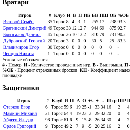
Вратари
Игрок
#
Клуб
И
В
П
ИБ
БВ
ПШ
ОБ
%ОБ
Вязовой Семён
35
Торос
8
4
3
1
255
17
238
93.3
Брагинский Дмитрий
49
Торос
33
12
12
7
944
69
875
92.7
Брызгалов Даниил
45
Торос
26
10
13
2
810
79
731
90.2
Дубровский Георгий
20
Торос
3
0
0
0
30
5
25
83.3
Владимиров Егор
30
Торос
0
0
0
0
0
0
0
-
Ченцов Никита
1
Торос
0
0
0
0
0
0
0
-
Условные обозначения
#
- Номер,
И
- Количество проведенных игр,
В
- Выигрыши,
П
%ОБ
- Процент отраженных бросков,
КН
- Коэффициент над
площадке
Защитники
Игрок
#
Клуб
И
Ш
А
О
+/-
+
-
Штр
ШР
Старков Егор
6
Торос
59
6
19
25
-1
33
34
16
2
4
Мамкин Михаил
21
Торос
64
4
19
23
-3
29
32
20
0
4
Абдеев Ильдар
98
Торос
61
6
9
15
-8
26
34
30
4
2
Орлов Григорий
9
Торос
49
2
7
9
-5
20
25
16
2
0