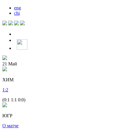
eng
chi
21
Май
ХИМ
1
:
2
(0:1 1:1 0:0)
ЮГР
О матче