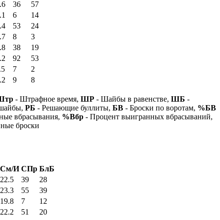
.6
36
57
.1
6
14
.4
53
24
.7
8
3
.8
38
19
.2
92
53
.5
7
2
.2
9
8
Штр
- Штрафное время,
ШР
- Шайбы в равенстве,
ШБ
-
 шайбы,
РБ
- Решающие буллиты,
БВ
- Броски по воротам,
%БВ
ные вбрасывания,
%Вбр
- Процент выигранных вбрасываний,
нные броски
См/И
СПр
БлБ
22.5
39
28
23.3
55
39
19.8
7
12
22.2
51
20