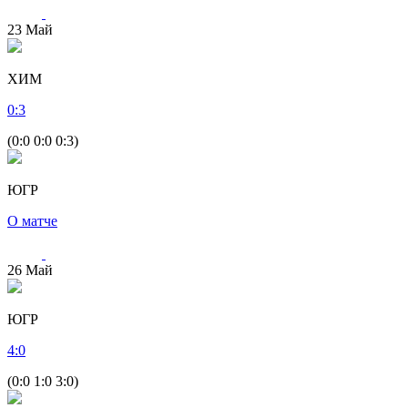
23
Май
ХИМ
0
:
3
(0:0 0:0 0:3)
ЮГР
О матче
26
Май
ЮГР
4
:
0
(0:0 1:0 3:0)