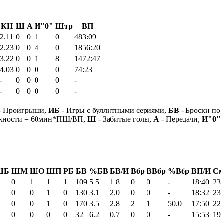
КН
Ш
А
И"0"
Штр
ВП
2.11
0
0
1
0
483:09
2.23
0
0
4
0
1856:20
3.22
0
0
1
8
1472:47
4.03
0
0
0
0
74:23
-
0
0
0
0
-
-
0
0
0
0
-
- Проигрыши,
ИБ
- Игры с буллитными сериями,
БВ
- Броски по
ежности = 60мин*ПШ/ВП,
Ш
- Забитые голы,
А
- Передачи,
И"0"
ШБ
ШМ
ШО
ШП
РБ
БВ
%БВ
БВ/И
Вбр
ВВбр
%Вбр
ВП/И
С
0
1
1
1
109
5.5
1.8
0
0
-
18:40
23
0
0
1
0
130
3.1
2.0
0
0
-
18:32
23
0
0
1
0
170
3.5
2.8
2
1
50.0
17:50
22
0
0
0
0
32
6.2
0.7
0
0
-
15:53
19