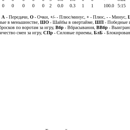
0
0
0
0
0
2
0.0
0.3
1
1
100.0
5:15
,
А
- Передачи,
О
- Очки,
+/-
- Плюс/минус,
+
- Плюс,
-
- Минус,
ные в меньшинстве,
ШО
- Шайбы в овертайме,
ШП
- Победные
бросков по воротам за игру,
Вбр
- Вбрасывания,
ВВбр
- Выигран
ичество смен за игру,
СПр
- Силовые приемы,
БлБ
- Блокирова