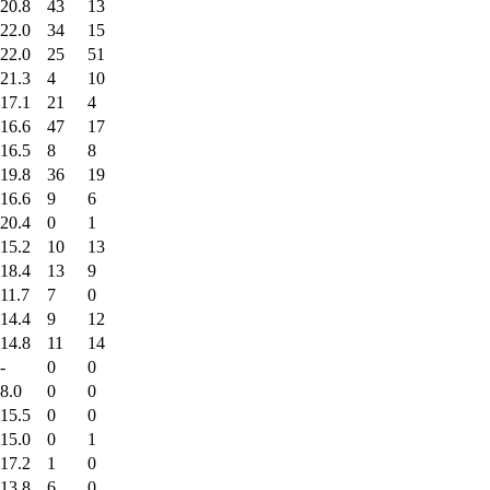
20.8
43
13
22.0
34
15
22.0
25
51
21.3
4
10
17.1
21
4
16.6
47
17
16.5
8
8
19.8
36
19
16.6
9
6
20.4
0
1
15.2
10
13
18.4
13
9
11.7
7
0
14.4
9
12
14.8
11
14
-
0
0
8.0
0
0
15.5
0
0
15.0
0
1
17.2
1
0
13.8
6
0