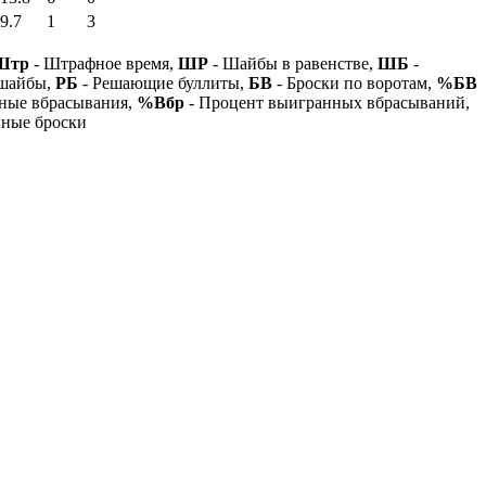
9.7
1
3
Штр
- Штрафное время,
ШР
- Шайбы в равенстве,
ШБ
-
 шайбы,
РБ
- Решающие буллиты,
БВ
- Броски по воротам,
%БВ
ные вбрасывания,
%Вбр
- Процент выигранных вбрасываний,
нные броски