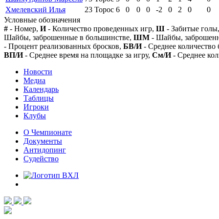
Хмелевский Илья
23
Торос
6
0
0
0
-2
0
2
0
0
Условные обозначения
#
- Номер,
И
- Количество проведенных игр,
Ш
- Забитые голы
Шайбы, заброшенные в большинстве,
ШМ
- Шайбы, заброшен
- Процент реализованных бросков,
БВ/И
- Среднее количество 
ВП/И
- Среднее время на площадке за игру,
См/И
- Среднее кол
Новости
Медиа
Календарь
Таблицы
Игроки
Клубы
О Чемпионате
Документы
Антидопинг
Судейство