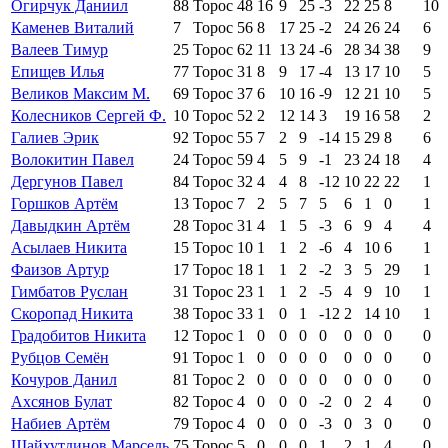
Огирчук Даниил
88
Торос
48
16
9
25
-3
22
25
8
10
Каменев Виталий
7
Торос
56
8
17
25
-2
24
26
24
6
Валеев Тимур
25
Торос
62
11
13
24
-6
28
34
38
9
Епищев Илья
77
Торос
31
8
9
17
-4
13
17
10
5
Великов Максим М.
69
Торос
37
6
10
16
-9
12
21
10
5
Колесников Сергей Ф.
10
Торос
52
2
12
14
3
19
16
58
2
Галиев Эрик
92
Торос
55
7
2
9
-14
15
29
8
6
Волокитин Павел
24
Торос
59
4
5
9
-1
23
24
18
4
Дергунов Павел
84
Торос
32
4
4
8
-12
10
22
22
1
Горшков Артём
13
Торос
7
2
5
7
5
6
1
0
1
Давыдкин Артём
28
Торос
31
4
1
5
-3
6
9
4
4
Асылаев Никита
15
Торос
10
1
1
2
-6
4
10
6
1
Фаизов Артур
17
Торос
18
1
1
2
-2
3
5
29
1
Гимбатов Руслан
31
Торос
23
1
1
2
-5
4
9
10
1
Скоропад Никита
38
Торос
33
1
0
1
-12
2
14
10
1
Градобитов Никита
12
Торос
1
0
0
0
0
0
0
0
0
Рубцов Семён
91
Торос
1
0
0
0
0
0
0
0
0
Кочуров Данил
81
Торос
2
0
0
0
0
0
0
0
0
Ахсянов Булат
82
Торос
4
0
0
0
-2
0
2
4
0
Набиев Артём
79
Торос
4
0
0
0
-3
0
3
0
0
Шайхутдинов Марсель
75
Торос
5
0
0
0
1
2
1
4
0