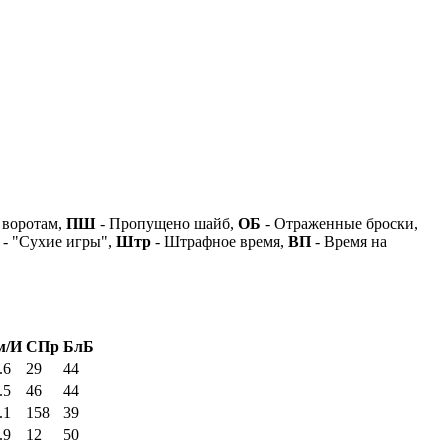
 воротам,
ПШ
- Пропущено шайб,
ОБ
- Отраженные броски,
- "Сухие игры",
Штр
- Штрафное время,
ВП
- Время на
м/И
СПр
БлБ
.6
29
44
.5
46
44
.1
158
39
.9
12
50