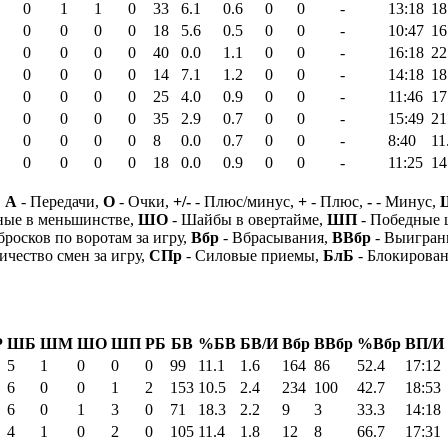
0
1
1
0
33
6.1
0.6
0
0
-
13:18
18
0
0
0
0
18
5.6
0.5
0
0
-
10:47
16
0
0
0
0
40
0.0
1.1
0
0
-
16:18
22
0
0
0
0
14
7.1
1.2
0
0
-
14:18
18
0
0
0
0
25
4.0
0.9
0
0
-
11:46
17
0
0
0
0
35
2.9
0.7
0
0
-
15:49
21
0
0
0
0
8
0.0
0.7
0
0
-
8:40
11
0
0
0
0
18
0.0
0.9
0
0
-
11:25
14
,
А
- Передачи,
О
- Очки,
+/-
- Плюс/минус,
+
- Плюс,
-
- Минус,
ные в меньшинстве,
ШО
- Шайбы в овертайме,
ШП
- Победные
бросков по воротам за игру,
Вбр
- Вбрасывания,
ВВбр
- Выигран
ичество смен за игру,
СПр
- Силовые приемы,
БлБ
- Блокирова
Р
ШБ
ШМ
ШО
ШП
РБ
БВ
%БВ
БВ/И
Вбр
ВВбр
%Вбр
ВП/И
5
1
0
0
0
99
11.1
1.6
164
86
52.4
17:12
6
0
0
1
2
153
10.5
2.4
234
100
42.7
18:53
6
0
1
3
0
71
18.3
2.2
9
3
33.3
14:18
4
1
0
2
0
105
11.4
1.8
12
8
66.7
17:31