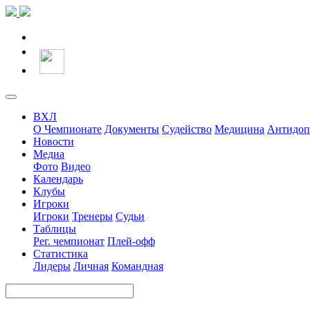
ВХЛ
О Чемпионате
Документы
Судейство
Медицина
Антидоп
Новости
Медиа
Фото
Видео
Календарь
Клубы
Игроки
Игроки
Тренеры
Судьи
Таблицы
Рег. чемпионат
Плей-офф
Статистика
Лидеры
Личная
Командная