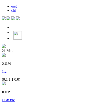
eng
chi
21
Май
ХИМ
1
:
2
(0:1 1:1 0:0)
ЮГР
О матче