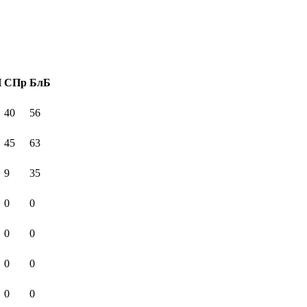
И
СПр
БлБ
40
56
45
63
9
35
0
0
0
0
0
0
0
0