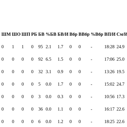
Б
ШМ
ШО
ШП
РБ
БВ
%БВ
БВ/И
Вбр
ВВбр
%Вбр
ВП/И
См/
0
1
1
0
95
2.1
1.7
0
0
-
18:28
24.9
0
0
0
0
92
6.5
1.5
0
0
-
17:06
25.0
0
0
0
0
32
3.1
0.9
0
0
-
13:26
19.5
0
0
0
0
5
0.0
1.7
0
0
-
15:02
24.7
0
0
0
0
3
0.0
0.3
0
0
-
10:56
17.3
0
0
0
0
36
0.0
1.1
0
0
-
16:17
22.6
0
0
0
0
6
0.0
1.2
0
0
-
18:25
22.6