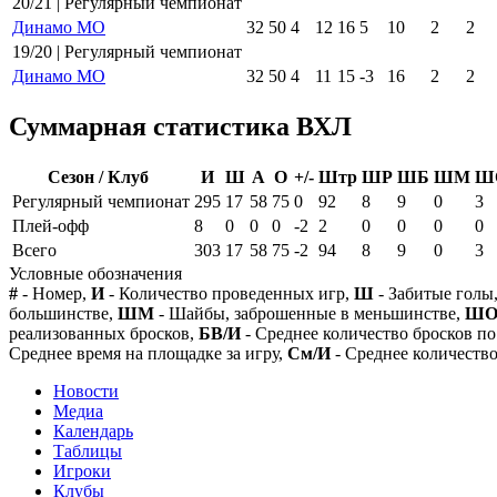
20/21 | Регулярный чемпионат
Динамо МО
32
50
4
12
16
5
10
2
2
19/20 | Регулярный чемпионат
Динамо МО
32
50
4
11
15
-3
16
2
2
Суммарная статистика ВХЛ
Сезон / Клуб
И
Ш
А
О
+/-
Штр
ШР
ШБ
ШМ
Ш
Регулярный чемпионат
295
17
58
75
0
92
8
9
0
3
Плей-офф
8
0
0
0
-2
2
0
0
0
0
Всего
303
17
58
75
-2
94
8
9
0
3
Условные обозначения
#
- Номер,
И
- Количество проведенных игр,
Ш
- Забитые голы
большинстве,
ШМ
- Шайбы, заброшенные в меньшинстве,
Ш
реализованных бросков,
БВ/И
- Среднее количество бросков по
Среднее время на площадке за игру,
См/И
- Среднее количество
Новости
Медиа
Календарь
Таблицы
Игроки
Клубы