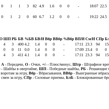
0
1
1
3
82
4.9
1.6
0
0
-
18:07
22.5
0
1
2
0
60
6.7
1.2
0
0
-
19:22
24.5
О
ШП
РБ
БВ
%БВ
БВ/И
Вбр
ВВбр
%Вбр
ВП/И
См/И
СПр
Б
4
3
400
4.2
1.4
0
0
-
17:11
23.3
94
15
0
0
11
0.0
1.4
0
0
-
17:09
23.4
0
0
4
3
411
4.1
1.4
0
0
-
17:11
23.3
94
15
,
А
- Передачи,
О
- Очки,
+/-
- Плюс/минус,
Штр
- Штрафное вре
О
- Шайбы в овертайме,
ШП
- Победные шайбы,
РБ
- Решающие 
 воротам за игру,
Вбр
- Вбрасывания,
ВВбр
- Выигранные вбрас
 смен за игру,
СПр
- Силовые приемы,
БлБ
- Блокированные бр