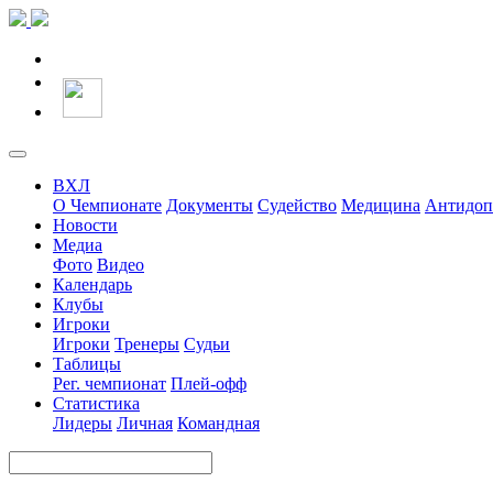
ВХЛ
О Чемпионате
Документы
Судейство
Медицина
Антидоп
Новости
Медиа
Фото
Видео
Календарь
Клубы
Игроки
Игроки
Тренеры
Судьи
Таблицы
Рег. чемпионат
Плей-офф
Статистика
Лидеры
Личная
Командная