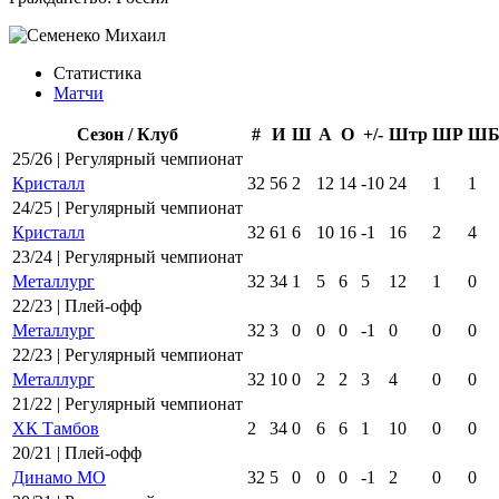
Статистика
Матчи
Сезон / Клуб
#
И
Ш
А
О
+/-
Штр
ШР
Ш
25/26 | Регулярный чемпионат
Кристалл
32
56
2
12
14
-10
24
1
1
24/25 | Регулярный чемпионат
Кристалл
32
61
6
10
16
-1
16
2
4
23/24 | Регулярный чемпионат
Металлург
32
34
1
5
6
5
12
1
0
22/23 | Плей-офф
Металлург
32
3
0
0
0
-1
0
0
0
22/23 | Регулярный чемпионат
Металлург
32
10
0
2
2
3
4
0
0
21/22 | Регулярный чемпионат
ХК Тамбов
2
34
0
6
6
1
10
0
0
20/21 | Плей-офф
Динамо МО
32
5
0
0
0
-1
2
0
0