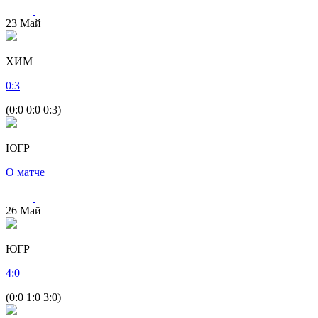
23
Май
ХИМ
0
:
3
(0:0 0:0 0:3)
ЮГР
О матче
26
Май
ЮГР
4
:
0
(0:0 1:0 3:0)