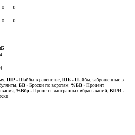
0
0
0
0
лБ
4
4
мя,
ШР
- Шайбы в равенстве,
ШБ
- Шайбы, заброшенные в
буллиты,
БВ
- Броски по воротам,
%БВ
- Процент
ывания,
%Вбр
- Процент выигранных вбрасываний,
ВП/И
-
оски