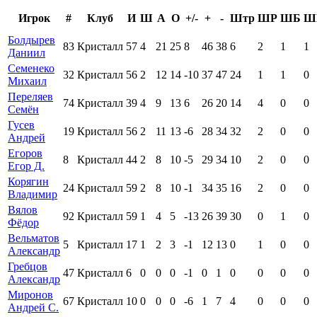
Игрок
#
Клуб
И
Ш
А
О
+/-
+
-
Штр
ШР
ШБ
Ш
Болдырев
83
Кристалл
57
4
21
25
8
46
38
6
2
1
1
Даниил
Семенеко
32
Кристалл
56
2
12
14
-10
37
47
24
1
1
0
Михаил
Переляев
74
Кристалл
39
4
9
13
6
26
20
14
4
0
0
Семён
Гусев
19
Кристалл
56
2
11
13
-6
28
34
32
2
0
0
Андрей
Егоров
8
Кристалл
44
2
8
10
-5
29
34
10
2
0
0
Егор Д.
Корягин
24
Кристалл
59
2
8
10
-1
34
35
16
2
0
0
Владимир
Вялов
92
Кристалл
59
1
4
5
-13
26
39
30
0
1
0
Фёдор
Вельматов
5
Кристалл
17
1
2
3
-1
12
13
0
1
0
0
Александр
Гребцов
47
Кристалл
6
0
0
0
-1
0
1
0
0
0
0
Александр
Миронов
67
Кристалл
10
0
0
0
-6
1
7
4
0
0
0
Андрей С.