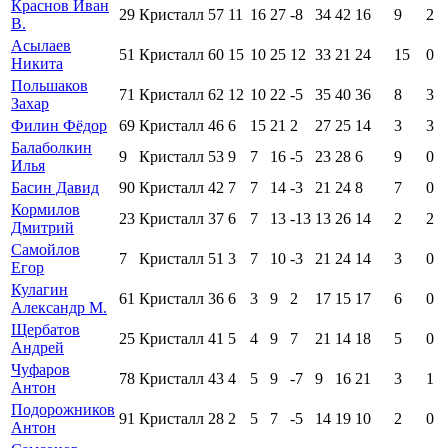
Краснов Иван
29
Кристалл
57
11
16
27
-8
34
42
16
9
2
В.
Асылаев
51
Кристалл
60
15
10
25
12
33
21
24
15
0
Никита
Польшаков
71
Кристалл
62
12
10
22
-5
35
40
36
8
3
Захар
Филин Фёдор
69
Кристалл
46
6
15
21
2
27
25
14
3
3
Балаболкин
9
Кристалл
53
9
7
16
-5
23
28
6
9
0
Илья
Басин Давид
90
Кристалл
42
7
7
14
-3
21
24
8
7
0
Кормилов
23
Кристалл
37
6
7
13
-13
13
26
14
2
2
Дмитрий
Самойлов
7
Кристалл
51
3
7
10
-3
21
24
14
3
0
Егор
Кулагин
61
Кристалл
36
6
3
9
2
17
15
17
6
0
Александр М.
Щербатов
25
Кристалл
41
5
4
9
7
21
14
18
5
0
Андрей
Чуфаров
78
Кристалл
43
4
5
9
-7
9
16
21
3
1
Антон
Подорожников
91
Кристалл
28
2
5
7
-5
14
19
10
2
0
Антон