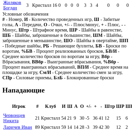
Жиляков
3
Кристалл
16
0
0
0
0
3
3
4
0
0
0
Богдан
Условные обозначения
#
- Номер,
И
- Количество проведенных игр,
Ш
- Забитые
голы,
А
- Передачи,
О
- Очки,
+/-
- Плюс/минус,
+
- Плюс,
-
-
Минус,
Штр
- Штрафное время,
ШР
- Шайбы в равенстве,
ШБ
- Шайбы, заброшенные в большинстве,
ШМ
- Шайбы,
заброшенные в меньшинстве,
ШО
- Шайбы в овертайме,
ШП
- Победные шайбы,
РБ
- Решающие буллиты,
БВ
- Броски по
воротам,
%БВ
- Процент реализованных бросков,
БВ/И
-
Среднее количество бросков по воротам за игру,
Вбр
-
Вбрасывания,
ВВбр
- Выигранные вбрасывания,
%Вбр
-
Процент выигранных вбрасываний,
ВП/И
- Среднее время на
площадке за игру,
См/И
- Среднее количество смен за игру,
СПр
- Силовые приемы,
БлБ
- Блокированные броски
Нападающие
Игрок
#
Клуб
И
Ш
А
О
+/-
+
-
Штр
ШР
Ш
Червонцев
21
Кристалл
54
21
9
30
-5
36
41
12
15
6
Никита
Ларичев Иван
89
Кристалл
59
14
14
28
-3
39
42
30
12
2