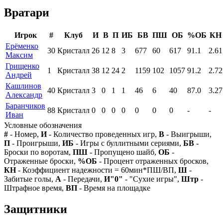
Вратари
Игрок
#
Клуб
И
В
П
ИБ
БВ
ПШ
ОБ
%ОБ
КН
Ерёменко
30
Кристалл
26
12
8
3
677
60
617
91.1
2.61
Максим
Грищенко
1
Кристалл
38
12
24
2
1159
102
1057
91.2
2.72
Андрей
Кашлинов
40
Кристалл
3
0
1
1
46
6
40
87.0
3.27
Александр
Баранчиков
88
Кристалл
0
0
0
0
0
0
0
-
-
Иван
Условные обозначения
#
- Номер,
И
- Количество проведенных игр,
В
- Выигрыши,
П
- Проигрыши,
ИБ
- Игры с буллитными сериями,
БВ
-
Броски по воротам,
ПШ
- Пропущено шайб,
ОБ
-
Отраженные броски,
%ОБ
- Процент отраженных бросков,
КН
- Коэффициент надежности = 60мин*ПШ/ВП,
Ш
-
Забитые голы,
А
- Передачи,
И"0"
- "Сухие игры",
Штр
-
Штрафное время,
ВП
- Время на площадке
Защитники