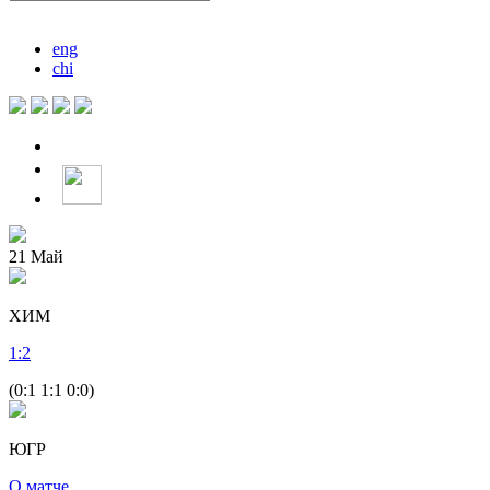
eng
chi
21
Май
ХИМ
1
:
2
(0:1 1:1 0:0)
ЮГР
О матче