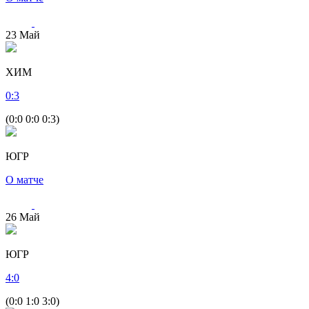
23
Май
ХИМ
0
:
3
(0:0 0:0 0:3)
ЮГР
О матче
26
Май
ЮГР
4
:
0
(0:0 1:0 3:0)