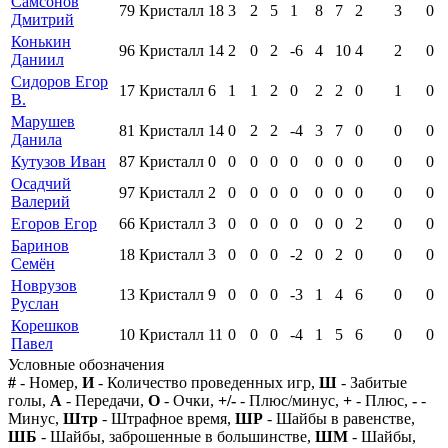
Самсонов
79
Кристалл
18
3
2
5
1
8
7
2
3
0
Дмитрий
Конькин
96
Кристалл
14
2
0
2
-6
4
10
4
2
0
Даниил
Сидоров Егор
17
Кристалл
6
1
1
2
0
2
2
0
1
0
В.
Марушев
81
Кристалл
14
0
2
2
-4
3
7
0
0
0
Данила
Кутузов Иван
87
Кристалл
0
0
0
0
0
0
0
0
0
0
Осадчий
97
Кристалл
2
0
0
0
0
0
0
0
0
0
Валерий
Егоров Егор
66
Кристалл
3
0
0
0
0
0
0
2
0
0
Баринов
18
Кристалл
3
0
0
0
-2
0
2
0
0
0
Семён
Новрузов
13
Кристалл
9
0
0
0
-3
1
4
6
0
0
Руслан
Корешков
10
Кристалл
11
0
0
0
-4
1
5
6
0
0
Павел
Условные обозначения
#
- Номер,
И
- Количество проведенных игр,
Ш
- Забитые
голы,
А
- Передачи,
О
- Очки,
+/-
- Плюс/минус,
+
- Плюс,
-
-
Минус,
Штр
- Штрафное время,
ШР
- Шайбы в равенстве,
ШБ
- Шайбы, заброшенные в большинстве,
ШМ
- Шайбы,