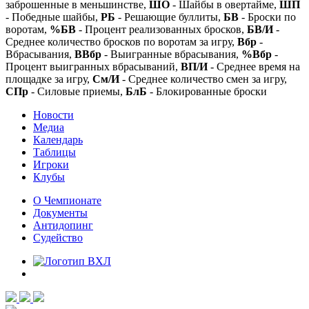
заброшенные в меньшинстве,
ШО
- Шайбы в овертайме,
ШП
- Победные шайбы,
РБ
- Решающие буллиты,
БВ
- Броски по
воротам,
%БВ
- Процент реализованных бросков,
БВ/И
-
Среднее количество бросков по воротам за игру,
Вбр
-
Вбрасывания,
ВВбр
- Выигранные вбрасывания,
%Вбр
-
Процент выигранных вбрасываний,
ВП/И
- Среднее время на
площадке за игру,
См/И
- Среднее количество смен за игру,
СПр
- Силовые приемы,
БлБ
- Блокированные броски
Новости
Медиа
Календарь
Таблицы
Игроки
Клубы
О Чемпионате
Документы
Антидопинг
Судейство