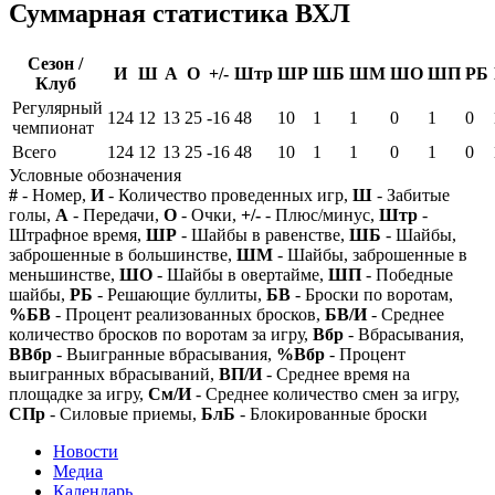
Суммарная статистика ВХЛ
Сезон /
И
Ш
А
О
+/-
Штр
ШР
ШБ
ШМ
ШО
ШП
РБ
Клуб
Регулярный
124
12
13
25
-16
48
10
1
1
0
1
0
чемпионат
Всего
124
12
13
25
-16
48
10
1
1
0
1
0
Условные обозначения
#
- Номер,
И
- Количество проведенных игр,
Ш
- Забитые
голы,
А
- Передачи,
О
- Очки,
+/-
- Плюс/минус,
Штр
-
Штрафное время,
ШР
- Шайбы в равенстве,
ШБ
- Шайбы,
заброшенные в большинстве,
ШМ
- Шайбы, заброшенные в
меньшинстве,
ШО
- Шайбы в овертайме,
ШП
- Победные
шайбы,
РБ
- Решающие буллиты,
БВ
- Броски по воротам,
%БВ
- Процент реализованных бросков,
БВ/И
- Среднее
количество бросков по воротам за игру,
Вбр
- Вбрасывания,
ВВбр
- Выигранные вбрасывания,
%Вбр
- Процент
выигранных вбрасываний,
ВП/И
- Среднее время на
площадке за игру,
См/И
- Среднее количество смен за игру,
СПр
- Силовые приемы,
БлБ
- Блокированные броски
Новости
Медиа
Календарь