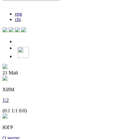
eng
chi
21
Май
ХИМ
1
:
2
(0:1 1:1 0:0)
ЮГР
О матче