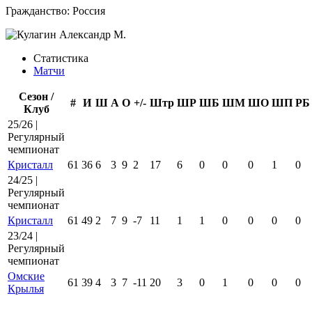
Гражданство:
Россия
Статистика
Матчи
Сезон /
#
И
Ш
А
О
+/-
Штр
ШР
ШБ
ШМ
ШО
ШП
РБ
Клуб
25/26 |
Регулярный
чемпионат
Кристалл
61
36
6
3
9
2
17
6
0
0
0
1
0
24/25 |
Регулярный
чемпионат
Кристалл
61
49
2
7
9
-7
11
1
1
0
0
0
0
23/24 |
Регулярный
чемпионат
Омские
61
39
4
3
7
-11
20
3
0
1
0
0
0
Крылья