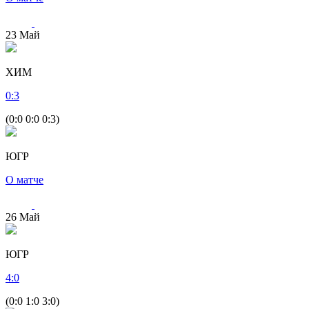
23
Май
ХИМ
0
:
3
(0:0 0:0 0:3)
ЮГР
О матче
26
Май
ЮГР
4
:
0
(0:0 1:0 3:0)