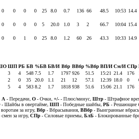
0
0
0
0
25
8.0
0.7
136
66
48.5
10:53
14.4
0
0
0
0
5
20.0
1.0
3
2
66.7
10:04
15.4
0
0
1
0
25
8.0
1.2
60
26
43.3
10:33
14.9
ШО
ШП
РБ
БВ
%БВ
БВ/И
Вбр
ВВбр
%Вбр
ВП/И
См/И
СПр
3
4
548
7.5
1.7
1797
926
51.5
15:21
21.4
176
2
0
35
20.0
1.1
21
12
57.1
12:39
18.0
0
5
4
583
8.2
1.7
1818
938
51.6
15:06
21.1
176
,
А
- Передачи,
О
- Очки,
+/-
- Плюс/минус,
Штр
- Штрафное вре
О
- Шайбы в овертайме,
ШП
- Победные шайбы,
РБ
- Решающие 
 воротам за игру,
Вбр
- Вбрасывания,
ВВбр
- Выигранные вбрас
 смен за игру,
СПр
- Силовые приемы,
БлБ
- Блокированные бр