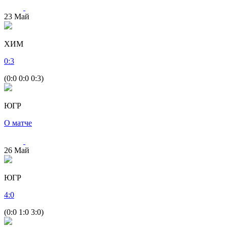
23
Май
ХИМ
0
:
3
(0:0 0:0 0:3)
ЮГР
О матче
26
Май
ЮГР
4
:
0
(0:0 1:0 3:0)