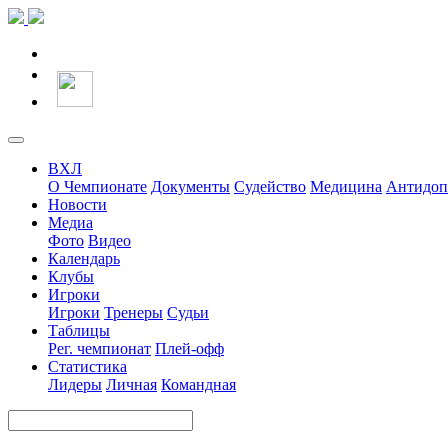
ВХЛ
О Чемпионате
Документы
Судейство
Медицина
Антидоп
Новости
Медиа
Фото
Видео
Календарь
Клубы
Игроки
Игроки
Тренеры
Судьи
Таблицы
Рег. чемпионат
Плей-офф
Статистика
Лидеры
Личная
Командная