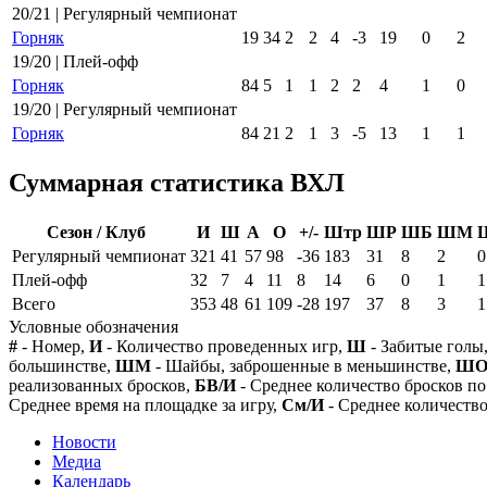
20/21 | Регулярный чемпионат
Горняк
19
34
2
2
4
-3
19
0
2
19/20 | Плей-офф
Горняк
84
5
1
1
2
2
4
1
0
19/20 | Регулярный чемпионат
Горняк
84
21
2
1
3
-5
13
1
1
Суммарная статистика ВХЛ
Сезон / Клуб
И
Ш
А
О
+/-
Штр
ШР
ШБ
ШМ
Регулярный чемпионат
321
41
57
98
-36
183
31
8
2
0
Плей-офф
32
7
4
11
8
14
6
0
1
1
Всего
353
48
61
109
-28
197
37
8
3
1
Условные обозначения
#
- Номер,
И
- Количество проведенных игр,
Ш
- Забитые голы
большинстве,
ШМ
- Шайбы, заброшенные в меньшинстве,
Ш
реализованных бросков,
БВ/И
- Среднее количество бросков по
Среднее время на площадке за игру,
См/И
- Среднее количество
Новости
Медиа
Календарь