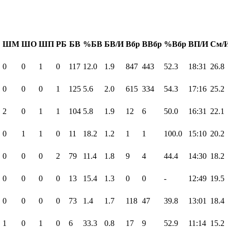
Б
ШМ
ШО
ШП
РБ
БВ
%БВ
БВ/И
Вбр
ВВбр
%Вбр
ВП/И
См/
0
0
1
0
117
12.0
1.9
847
443
52.3
18:31
26.8
0
0
0
1
125
5.6
2.0
615
334
54.3
17:16
25.2
2
0
1
1
104
5.8
1.9
12
6
50.0
16:31
22.1
0
1
1
0
11
18.2
1.2
1
1
100.0
15:10
20.2
0
0
0
2
79
11.4
1.8
9
4
44.4
14:30
18.2
0
0
0
0
13
15.4
1.3
0
0
-
12:49
19.5
0
0
0
0
73
1.4
1.7
118
47
39.8
13:01
18.4
1
0
1
0
6
33.3
0.8
17
9
52.9
11:14
15.2