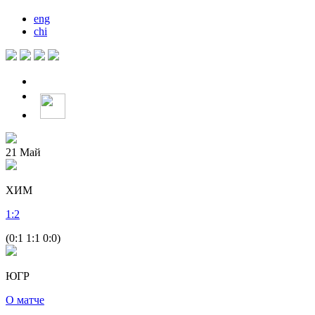
eng
chi
21
Май
ХИМ
1
:
2
(0:1 1:1 0:0)
ЮГР
О матче