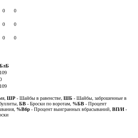
0
0
0
0
0
0
БлБ
109
0
109
мя,
ШР
- Шайбы в равенстве,
ШБ
- Шайбы, заброшенные в
буллиты,
БВ
- Броски по воротам,
%БВ
- Процент
ывания,
%Вбр
- Процент выигранных вбрасываний,
ВП/И
-
оски