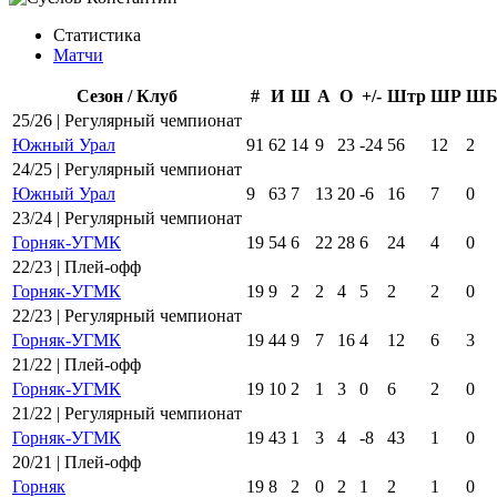
Статистика
Матчи
Сезон / Клуб
#
И
Ш
А
О
+/-
Штр
ШР
Ш
25/26 | Регулярный чемпионат
Южный Урал
91
62
14
9
23
-24
56
12
2
24/25 | Регулярный чемпионат
Южный Урал
9
63
7
13
20
-6
16
7
0
23/24 | Регулярный чемпионат
Горняк-УГМК
19
54
6
22
28
6
24
4
0
22/23 | Плей-офф
Горняк-УГМК
19
9
2
2
4
5
2
2
0
22/23 | Регулярный чемпионат
Горняк-УГМК
19
44
9
7
16
4
12
6
3
21/22 | Плей-офф
Горняк-УГМК
19
10
2
1
3
0
6
2
0
21/22 | Регулярный чемпионат
Горняк-УГМК
19
43
1
3
4
-8
43
1
0
20/21 | Плей-офф
Горняк
19
8
2
0
2
1
2
1
0