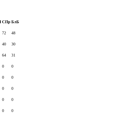
И
СПр
БлБ
72
48
40
30
64
31
0
0
0
0
0
0
0
0
0
0