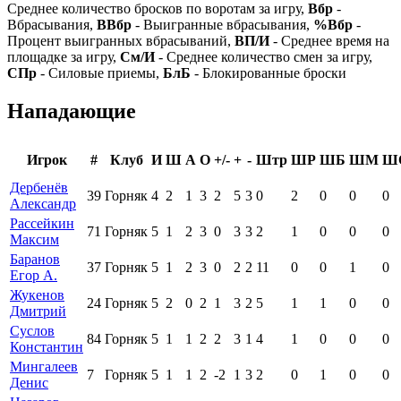
Среднее количество бросков по воротам за игру,
Вбр
-
Вбрасывания,
ВВбр
- Выигранные вбрасывания,
%Вбр
-
Процент выигранных вбрасываний,
ВП/И
- Среднее время на
площадке за игру,
См/И
- Среднее количество смен за игру,
СПр
- Силовые приемы,
БлБ
- Блокированные броски
Нападающие
Игрок
#
Клуб
И
Ш
А
О
+/-
+
-
Штр
ШР
ШБ
ШМ
Ш
Дербенёв
39
Горняк
4
2
1
3
2
5
3
0
2
0
0
0
Александр
Рассейкин
71
Горняк
5
1
2
3
0
3
3
2
1
0
0
0
Максим
Баранов
37
Горняк
5
1
2
3
0
2
2
11
0
0
1
0
Егор А.
Жукенов
24
Горняк
5
2
0
2
1
3
2
5
1
1
0
0
Дмитрий
Суслов
84
Горняк
5
1
1
2
2
3
1
4
1
0
0
0
Константин
Мингалеев
7
Горняк
5
1
1
2
-2
1
3
2
0
1
0
0
Денис