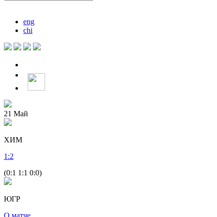
eng
chi
21
Май
ХИМ
1
:
2
(0:1 1:1 0:0)
ЮГР
О матче