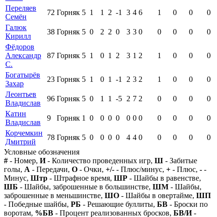
Переляев
72
Горняк
5
1
1
2
-1
3
4
6
1
0
0
0
Семён
Галюк
38
Горняк
5
0
2
2
0
3
3
0
0
0
0
0
Кирилл
Фёдоров
Александр
87
Горняк
5
1
0
1
2
3
1
2
1
0
0
0
С.
Богатырёв
23
Горняк
5
1
0
1
-1
2
3
2
1
0
0
0
Захар
Леонтьев
96
Горняк
5
0
1
1
-5
2
7
2
0
0
0
0
Владислав
Катин
9
Горняк
1
0
0
0
0
0
0
0
0
0
0
0
Владислав
Корчемкин
78
Горняк
5
0
0
0
0
4
4
0
0
0
0
0
Дмитрий
Условные обозначения
#
- Номер,
И
- Количество проведенных игр,
Ш
- Забитые
голы,
А
- Передачи,
О
- Очки,
+/-
- Плюс/минус,
+
- Плюс,
-
-
Минус,
Штр
- Штрафное время,
ШР
- Шайбы в равенстве,
ШБ
- Шайбы, заброшенные в большинстве,
ШМ
- Шайбы,
заброшенные в меньшинстве,
ШО
- Шайбы в овертайме,
ШП
- Победные шайбы,
РБ
- Решающие буллиты,
БВ
- Броски по
воротам,
%БВ
- Процент реализованных бросков,
БВ/И
-