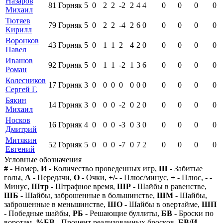
Назаров
81
Горняк
5
0
2
2
-2
2
4
4
0
0
0
0
Михаил
Тютяев
79
Горняк
5
0
2
2
-4
2
6
0
0
0
0
0
Кирилл
Воронков
43
Горняк
5
0
1
1
2
4
2
0
0
0
0
0
Павел
Ивашов
92
Горняк
5
0
1
1
-2
1
3
6
0
0
0
0
Роман
Колесников
17
Горняк
3
0
0
0
0
0
0
0
0
0
0
0
Сергей Г.
Бякин
14
Горняк
3
0
0
0
-2
0
2
0
0
0
0
0
Михаил
Носков
16
Горняк
4
0
0
0
-3
0
3
0
0
0
0
0
Дмитрий
Митякин
52
Горняк
5
0
0
0
-7
0
7
2
0
0
0
0
Евгений
Условные обозначения
#
- Номер,
И
- Количество проведенных игр,
Ш
- Забитые
голы,
А
- Передачи,
О
- Очки,
+/-
- Плюс/минус,
+
- Плюс,
-
-
Минус,
Штр
- Штрафное время,
ШР
- Шайбы в равенстве,
ШБ
- Шайбы, заброшенные в большинстве,
ШМ
- Шайбы,
заброшенные в меньшинстве,
ШО
- Шайбы в овертайме,
ШП
- Победные шайбы,
РБ
- Решающие буллиты,
БВ
- Броски по
воротам,
%БВ
- Процент реализованных бросков,
БВ/И
-