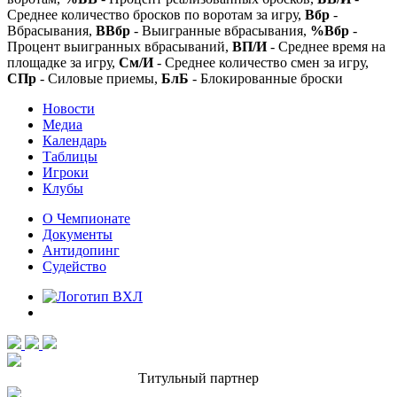
Среднее количество бросков по воротам за игру,
Вбр
-
Вбрасывания,
ВВбр
- Выигранные вбрасывания,
%Вбр
-
Процент выигранных вбрасываний,
ВП/И
- Среднее время на
площадке за игру,
См/И
- Среднее количество смен за игру,
СПр
- Силовые приемы,
БлБ
- Блокированные броски
Новости
Медиа
Календарь
Таблицы
Игроки
Клубы
О Чемпионате
Документы
Антидопинг
Судейство
Титульный партнер