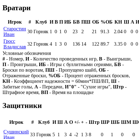
Вратари
Игрок
#
Клуб
И
В
П
ИБ
БВ
ПШ
ОБ
%ОБ
КН
Ш
А
И
Старостин
30
Горняк
1
0
1
0
23
2
21
91.3
2.04
0
0
0
Иван
Гросс
32
Горняк
4
1
3
0
136
14
122
89.7
3.35
0
0
0
Владислав
Условные обозначения
#
- Номер,
И
- Количество проведенных игр,
В
- Выигрыши,
П
- Проигрыши,
ИБ
- Игры с буллитными сериями,
БВ
-
Броски по воротам,
ПШ
- Пропущено шайб,
ОБ
-
Отраженные броски,
%ОБ
- Процент отраженных бросков,
КН
- Коэффициент надежности = 60мин*ПШ/ВП,
Ш
-
Забитые голы,
А
- Передачи,
И"0"
- "Сухие игры",
Штр
-
Штрафное время,
ВП
- Время на площадке
Защитники
Игрок
#
Клуб
И
Ш
А
О
+/-
+
-
Штр
ШР
ШБ
ШМ
Ш
Сушинский
33
Горняк
5
1
3
4
-2
1
3
8
0
1
0
0
Иван