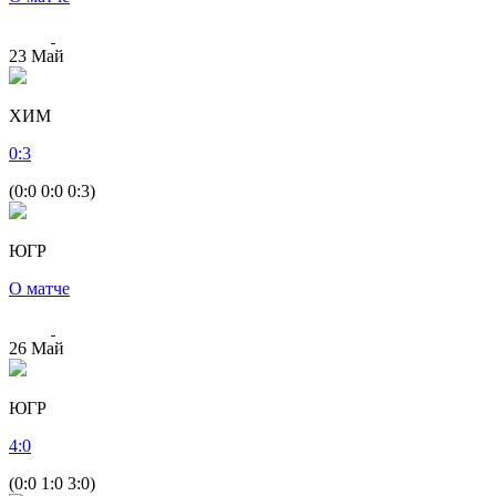
23
Май
ХИМ
0
:
3
(0:0 0:0 0:3)
ЮГР
О матче
26
Май
ЮГР
4
:
0
(0:0 1:0 3:0)