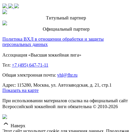
Титульный партнер
Официальный партнер
Политика ВХЛ в отношении обработки и защиты
персональных данных
Ассоциация «Высшая хоккейная лига»
Тел:
+7 (495) 647-71-11
Общая электронная почта:
vhl@fhr.ru
Адрес: 115280, Москва, ул. Автозаводская, д. 21, стр.1
Показать на карте
При использовании материалов ссылка на официальный сайт
Всероссийской хоккейной лиги обязательна © 2010-2026
Наверх
Этот сайт использует cookie для хранения данных. Продолжая