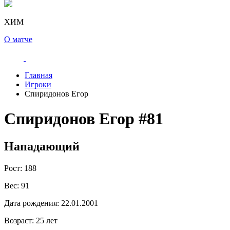
ХИМ
О матче
Главная
Игроки
Спиридонов Егор
Спиридонов Егор
#81
Нападающий
Рост:
188
Вес:
91
Дата рождения:
22.01.2001
Возраст:
25 лет