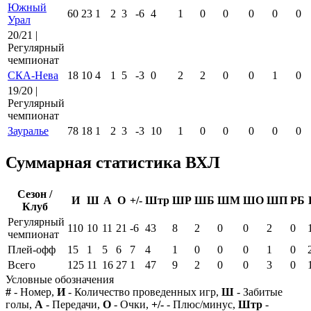
Южный
60
23
1
2
3
-6
4
1
0
0
0
0
0
Урал
20/21 |
Регулярный
чемпионат
СКА-Нева
18
10
4
1
5
-3
0
2
2
0
0
1
0
19/20 |
Регулярный
чемпионат
Зауралье
78
18
1
2
3
-3
10
1
0
0
0
0
0
Суммарная статистика ВХЛ
Сезон /
И
Ш
А
О
+/-
Штр
ШР
ШБ
ШМ
ШО
ШП
РБ
Клуб
Регулярный
110
10
11
21
-6
43
8
2
0
0
2
0
чемпионат
Плей-офф
15
1
5
6
7
4
1
0
0
0
1
0
Всего
125
11
16
27
1
47
9
2
0
0
3
0
Условные обозначения
#
- Номер,
И
- Количество проведенных игр,
Ш
- Забитые
голы,
А
- Передачи,
О
- Очки,
+/-
- Плюс/минус,
Штр
-