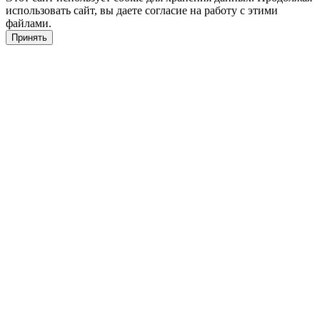
использовать сайт, вы даете согласие на работу с этими
файлами.
Принять