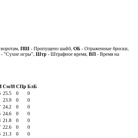
 воротам,
ПШ
- Пропущено шайб,
ОБ
- Отраженные броски,
- "Сухие игры",
Штр
- Штрафное время,
ВП
- Время на
И
См/И
СПр
БлБ
6
25.5
0
0
1
23.9
0
0
7
24.2
0
0
5
24.6
0
0
3
21.8
0
0
7
22.6
0
0
3
21.3
0
0