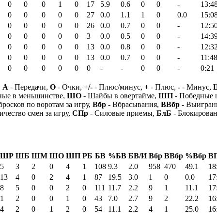
0
0
0
1
0
17
5.9
0.6
0
0
-
13:4
0
0
0
0
0
27
0.0
1.1
1
0
0.0
15:0
0
0
0
0
0
26
0.0
0.7
0
0
-
12:5
0
0
0
0
0
3
0.0
0.5
0
0
-
14:3
0
0
0
0
0
13
0.0
0.8
0
0
-
12:3
0
0
0
0
0
13
0.0
0.7
0
0
-
11:4
0
0
0
0
0
0
-
-
0
0
-
0:21
,
А
- Передачи,
О
- Очки,
+/-
- Плюс/минус,
+
- Плюс,
-
- Минус,
ные в меньшинстве,
ШО
- Шайбы в овертайме,
ШП
- Победные
бросков по воротам за игру,
Вбр
- Вбрасывания,
ВВбр
- Выигран
ичество смен за игру,
СПр
- Силовые приемы,
БлБ
- Блокирова
ШР
ШБ
ШМ
ШО
ШП
РБ
БВ
%БВ
БВ/И
Вбр
ВВбр
%Вбр
В
5
3
2
0
4
1
108
9.3
2.0
958
470
49.1
18
13
4
0
2
4
1
87
19.5
3.0
1
0
0.0
17
8
5
0
0
2
0
111
11.7
2.2
9
1
11.1
17
1
2
0
0
1
0
43
7.0
2.7
9
2
22.2
16
4
2
0
1
2
0
54
11.1
2.2
4
1
25.0
16