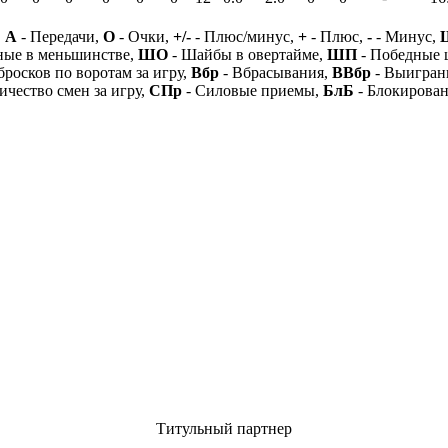
,
А
- Передачи,
О
- Очки,
+/-
- Плюс/минус,
+
- Плюс,
-
- Минус,
ные в меньшинстве,
ШО
- Шайбы в овертайме,
ШП
- Победные
бросков по воротам за игру,
Вбр
- Вбрасывания,
ВВбр
- Выигран
ичество смен за игру,
СПр
- Силовые приемы,
БлБ
- Блокирова
Титульный партнер