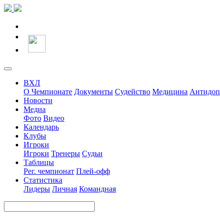
ВХЛ
О Чемпионате
Документы
Судейство
Медицина
Антидоп
Новости
Медиа
Фото
Видео
Календарь
Клубы
Игроки
Игроки
Тренеры
Судьи
Таблицы
Рег. чемпионат
Плей-офф
Статистика
Лидеры
Личная
Командная