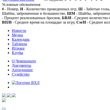
Условные обозначения
#
- Номер,
И
- Количество проведенных игр,
Ш
- Забитые голы
Шайбы, заброшенные в большинстве,
ШМ
- Шайбы, заброшен
- Процент реализованных бросков,
БВ/И
- Среднее количество 
ВП/И
- Среднее время на площадке за игру,
См/И
- Среднее кол
Новости
Медиа
Календарь
Таблицы
Игроки
Клубы
О Чемпионате
Документы
Антидопинг
Судейство