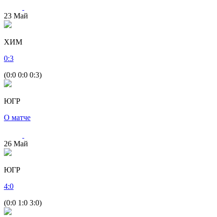
23
Май
ХИМ
0
:
3
(0:0 0:0 0:3)
ЮГР
О матче
26
Май
ЮГР
4
:
0
(0:0 1:0 3:0)