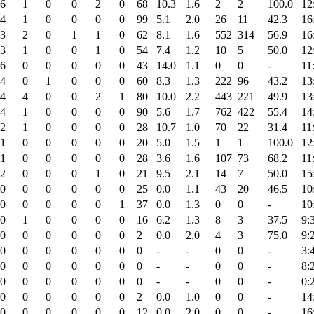
6
1
0
0
2
0
68
10.3
1.6
2
2
100.0
12
4
1
0
0
0
0
99
5.1
2.0
26
11
42.3
16
3
2
0
1
1
0
62
8.1
1.6
552
314
56.9
16
3
1
0
0
1
0
54
7.4
1.2
10
5
50.0
12
6
0
0
0
0
0
43
14.0
1.1
0
0
-
11
4
0
1
0
0
0
60
8.3
1.3
222
96
43.2
13
4
4
0
0
2
1
80
10.0
2.2
443
221
49.9
13
4
1
0
0
0
0
90
5.6
1.7
762
422
55.4
14
2
1
0
0
0
0
28
10.7
1.0
70
22
31.4
11
1
0
0
0
0
0
20
5.0
1.5
1
1
100.0
12
1
0
0
0
0
0
28
3.6
1.6
107
73
68.2
11
2
0
0
0
1
0
21
9.5
2.1
14
7
50.0
15
0
0
0
0
0
0
25
0.0
1.1
43
20
46.5
10
0
0
0
0
0
1
37
0.0
1.3
0
0
-
10
0
1
0
0
0
0
16
6.2
1.3
8
3
37.5
9:
0
0
0
0
0
0
2
0.0
2.0
4
3
75.0
9:
0
0
0
0
0
0
0
-
-
0
0
-
3:
0
0
0
0
0
0
0
-
-
0
0
-
8:
0
0
0
0
0
0
0
-
-
0
0
-
0:
0
0
0
0
0
0
2
0.0
1.0
0
0
-
14
0
0
0
0
0
0
12
0.0
2.0
0
0
-
16