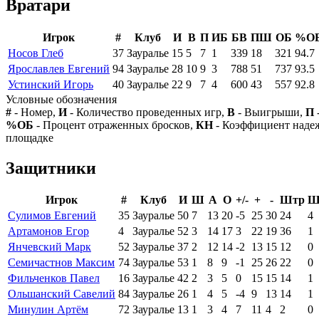
Вратари
Игрок
#
Клуб
И
В
П
ИБ
БВ
ПШ
ОБ
%О
Носов Глеб
37
Зауралье
15
5
7
1
339
18
321
94.7
Ярославлев Евгений
94
Зауралье
28
10
9
3
788
51
737
93.5
Устинский Игорь
40
Зауралье
22
9
7
4
600
43
557
92.8
Условные обозначения
#
- Номер,
И
- Количество проведенных игр,
В
- Выигрыши,
П
%ОБ
- Процент отраженных бросков,
КН
- Коэффициент над
площадке
Защитники
Игрок
#
Клуб
И
Ш
А
О
+/-
+
-
Штр
Ш
Сулимов Евгений
35
Зауралье
50
7
13
20
-5
25
30
24
4
Артамонов Егор
4
Зауралье
52
3
14
17
3
22
19
36
1
Янчевский Марк
52
Зауралье
37
2
12
14
-2
13
15
12
0
Семичастнов Максим
74
Зауралье
53
1
8
9
-1
25
26
22
0
Фильченков Павел
16
Зауралье
42
2
3
5
0
15
15
14
1
Ольшанский Савелий
84
Зауралье
26
1
4
5
-4
9
13
14
1
Минулин Артём
72
Зауралье
13
1
3
4
7
11
4
2
0