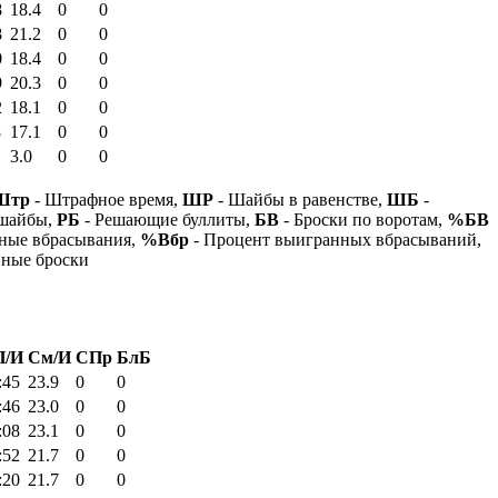
8
18.4
0
0
8
21.2
0
0
0
18.4
0
0
9
20.3
0
0
2
18.1
0
0
8
17.1
0
0
3.0
0
0
Штр
- Штрафное время,
ШР
- Шайбы в равенстве,
ШБ
-
 шайбы,
РБ
- Решающие буллиты,
БВ
- Броски по воротам,
%БВ
ные вбрасывания,
%Вбр
- Процент выигранных вбрасываний,
нные броски
П/И
См/И
СПр
БлБ
:45
23.9
0
0
:46
23.0
0
0
:08
23.1
0
0
:52
21.7
0
0
:20
21.7
0
0