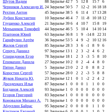
Шутов Вадим
88
Зауралье
42
7
5
12
8
15
7
6
Черников Александр И.
24
Зауралье
50
5
7
12
-2
16
18
18
Рехтин Антон
45
Зауралье
38
5
6
11
4
17
13
28
Дубин Константин
10
Зауралье
46
4
7
11
-8
10
18
12
Глущенко Алексей
21
Зауралье
39
6
4
10
7
15
8
19
Меньщиков Тимофей
44
Зауралье
46
5
5
10
4
14
10
14
Платонов Юрий
63
Зауралье
36
8
1
9
-14
8
22
31
Гарифулин Артём
36
Зауралье
53
5
4
9
-2
10
12
16
Жилов Сергей
85
Зауралье
28
3
3
6
-1
8
9
6
Сероух Даниил
97
Зауралье
13
1
2
3
-2
4
6
2
Спиридонов Егор
78
Зауралье
18
1
2
3
-3
5
8
10
Епимахин Данила
27
Зауралье
10
2
0
2
-4
4
8
0
Пятин Данил
5
Зауралье
23
0
2
2
0
8
8
2
Коростин Сергей
57
Зауралье
28
0
2
2
-3
5
8
8
Жуков Никита Ю.
23
Зауралье
12
1
0
1
-2
2
4
2
Дроздецких Илья
87
Зауралье
1
0
0
0
1
1
0
0
Богданов Алексей
93
Зауралье
1
0
0
0
0
0
0
0
Егоров Григорий
83
Зауралье
1
0
0
0
0
0
0
0
Коновалов Михаил А.
71
Зауралье
1
0
0
0
0
0
0
0
Абдуллин Байрас
95
Зауралье
2
0
0
0
0
1
1
0
Крутиков Евгений
91
Зауралье
6
0
0
0
1
1
0
2