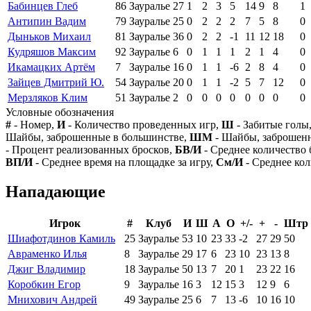
Бабинцев Глеб
86
Зауралье
27
1
2
3
5
14
9
8
1
Антипин Вадим
79
Зауралье
25
0
2
2
2
7
5
8
0
Дыньков Михаил
81
Зауралье
36
0
2
2
-1
11
12
18
0
Кудряшов Максим
92
Зауралье
6
0
1
1
1
2
1
4
0
Икамацких Артём
7
Зауралье
16
0
1
1
-6
2
8
4
0
Зайцев Дмитрий Ю.
54
Зауралье
20
0
1
1
-2
5
7
12
0
Мерзляков Клим
51
Зауралье
2
0
0
0
0
0
0
0
0
Условные обозначения
#
- Номер,
И
- Количество проведенных игр,
Ш
- Забитые голы
Шайбы, заброшенные в большинстве,
ШМ
- Шайбы, заброшен
- Процент реализованных бросков,
БВ/И
- Среднее количество 
ВП/И
- Среднее время на площадке за игру,
См/И
- Среднее кол
Нападающие
Игрок
#
Клуб
И
Ш
А
О
+/-
+
-
Штр
Шиафотдинов Камиль
25
Зауралье
53
10
23
33
-2
27
29
50
Авраменко Илья
8
Зауралье
29
17
6
23
10
23
13
8
Джиг Владимир
18
Зауралье
50
13
7
20
1
23
22
16
Коробкин Егор
9
Зауралье
16
3
12
15
3
12
9
6
Мнихович Андрей
49
Зауралье
25
6
7
13
-6
10
16
10