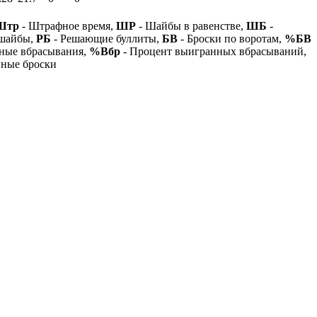
Штр
- Штрафное время,
ШР
- Шайбы в равенстве,
ШБ
-
 шайбы,
РБ
- Решающие буллиты,
БВ
- Броски по воротам,
%БВ
ные вбрасывания,
%Вбр
- Процент выигранных вбрасываний,
нные броски