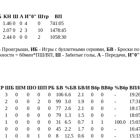
Б
КН
Ш
А
И"0"
Штр
ВП
1.46
0
0
4
0
741:05
2.07
0
2
3
10
1478:45
2.44
0
0
0
2
1058:30
- Проигрыши,
ИБ
- Игры с буллитными сериями,
БВ
- Броски по
ежности = 60мин*ПШ/ВП,
Ш
- Забитые голы,
А
- Передачи,
И"0"
Р
ШБ
ШМ
ШО
ШП
РБ
БВ
%БВ
БВ/И
Вбр
ВВбр
%Вбр
ВП/
3
0
0
0
0
106
6.6
2.1
0
0
-
19:2
2
0
0
2
0
99
3.0
1.9
0
0
-
17:3
2
0
0
0
0
77
2.6
2.1
0
0
-
18:1
1
0
0
0
0
79
1.3
1.5
0
0
-
18:0
1
0
0
0
0
31
6.5
0.7
1
1
100.0
15:0
0
0
0
0
0
45
2.2
1.7
0
0
-
16:4
1
0
0
1
0
8
12.5
0.6
0
0
-
15:3