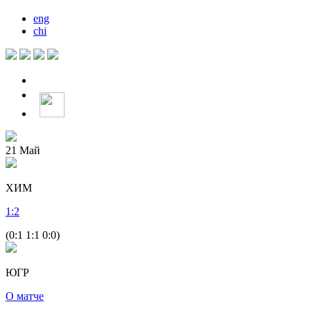
eng
chi
21
Май
ХИМ
1
:
2
(0:1 1:1 0:0)
ЮГР
О матче