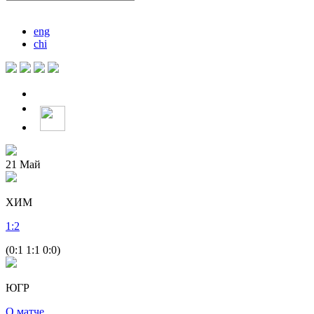
eng
chi
21
Май
ХИМ
1
:
2
(0:1 1:1 0:0)
ЮГР
О матче