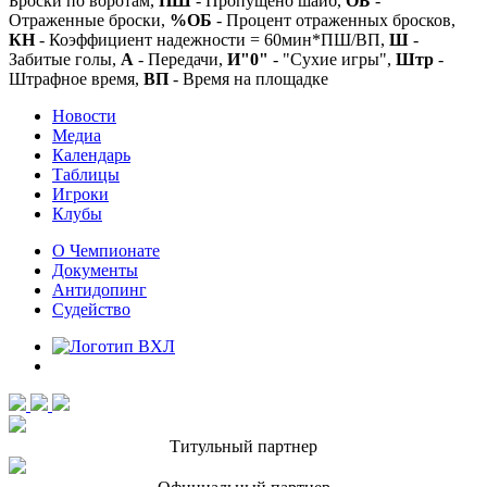
Броски по воротам,
ПШ
- Пропущено шайб,
ОБ
-
Отраженные броски,
%ОБ
- Процент отраженных бросков,
КН
- Коэффициент надежности = 60мин*ПШ/ВП,
Ш
-
Забитые голы,
А
- Передачи,
И"0"
- "Сухие игры",
Штр
-
Штрафное время,
ВП
- Время на площадке
Новости
Медиа
Календарь
Таблицы
Игроки
Клубы
О Чемпионате
Документы
Антидопинг
Судейство
Титульный партнер