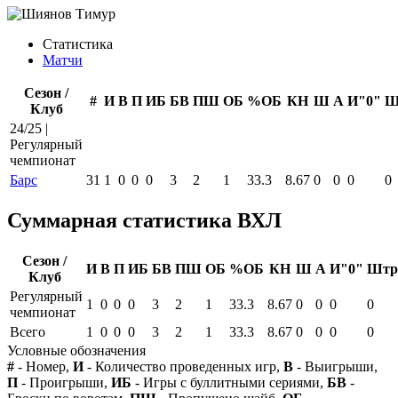
Статистика
Матчи
Сезон /
#
И
В
П
ИБ
БВ
ПШ
ОБ
%ОБ
КН
Ш
А
И"0"
Ш
Клуб
24/25 |
Регулярный
чемпионат
Барс
31
1
0
0
0
3
2
1
33.3
8.67
0
0
0
0
Суммарная статистика ВХЛ
Сезон /
И
В
П
ИБ
БВ
ПШ
ОБ
%ОБ
КН
Ш
А
И"0"
Штр
Клуб
Регулярный
1
0
0
0
3
2
1
33.3
8.67
0
0
0
0
чемпионат
Всего
1
0
0
0
3
2
1
33.3
8.67
0
0
0
0
Условные обозначения
#
- Номер,
И
- Количество проведенных игр,
В
- Выигрыши,
П
- Проигрыши,
ИБ
- Игры с буллитными сериями,
БВ
-