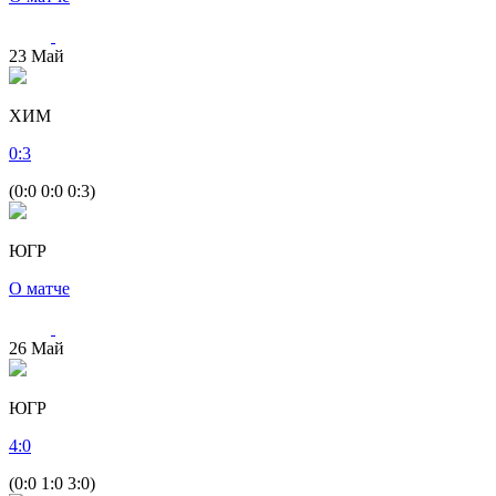
23
Май
ХИМ
0
:
3
(0:0 0:0 0:3)
ЮГР
О матче
26
Май
ЮГР
4
:
0
(0:0 1:0 3:0)