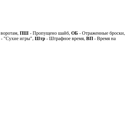
 воротам,
ПШ
- Пропущено шайб,
ОБ
- Отраженные броски,
- "Сухие игры",
Штр
- Штрафное время,
ВП
- Время на