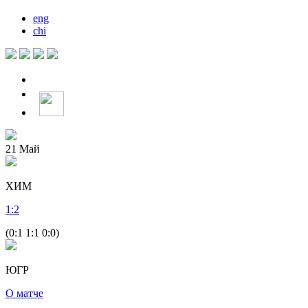
eng
chi
21
Май
ХИМ
1
:
2
(0:1 1:1 0:0)
ЮГР
О матче