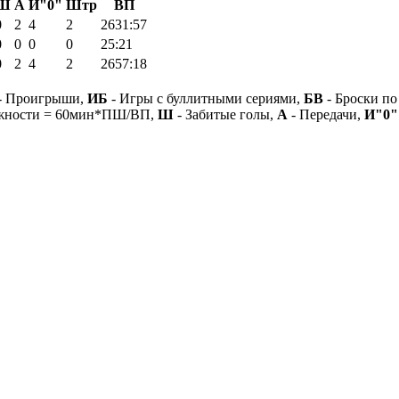
Ш
А
И"0"
Штр
ВП
0
2
4
2
2631:57
0
0
0
0
25:21
0
2
4
2
2657:18
- Проигрыши,
ИБ
- Игры с буллитными сериями,
БВ
- Броски по
ежности = 60мин*ПШ/ВП,
Ш
- Забитые голы,
А
- Передачи,
И"0"