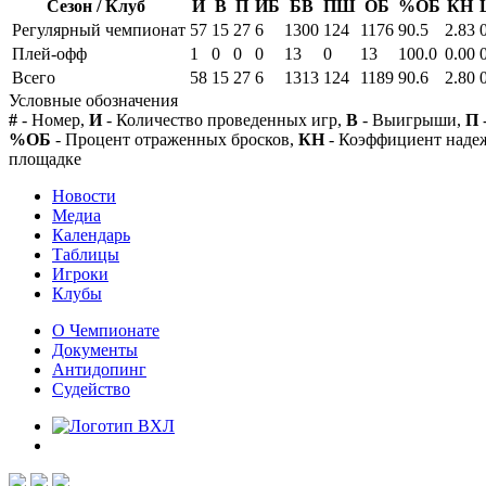
Сезон / Клуб
И
В
П
ИБ
БВ
ПШ
ОБ
%ОБ
КН
Регулярный чемпионат
57
15
27
6
1300
124
1176
90.5
2.83
Плей-офф
1
0
0
0
13
0
13
100.0
0.00
Всего
58
15
27
6
1313
124
1189
90.6
2.80
Условные обозначения
#
- Номер,
И
- Количество проведенных игр,
В
- Выигрыши,
П
%ОБ
- Процент отраженных бросков,
КН
- Коэффициент над
площадке
Новости
Медиа
Календарь
Таблицы
Игроки
Клубы
О Чемпионате
Документы
Антидопинг
Судейство