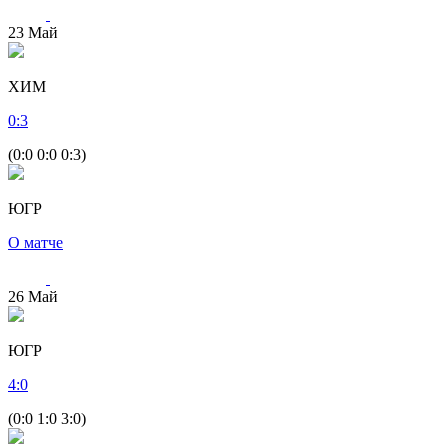
23
Май
ХИМ
0
:
3
(0:0 0:0 0:3)
ЮГР
О матче
26
Май
ЮГР
4
:
0
(0:0 1:0 3:0)