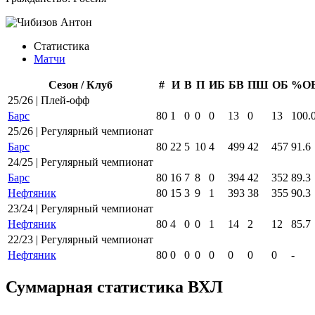
Статистика
Матчи
Сезон / Клуб
#
И
В
П
ИБ
БВ
ПШ
ОБ
%О
25/26 | Плей-офф
Барс
80
1
0
0
0
13
0
13
100.
25/26 | Регулярный чемпионат
Барс
80
22
5
10
4
499
42
457
91.6
24/25 | Регулярный чемпионат
Барс
80
16
7
8
0
394
42
352
89.3
Нефтяник
80
15
3
9
1
393
38
355
90.3
23/24 | Регулярный чемпионат
Нефтяник
80
4
0
0
1
14
2
12
85.7
22/23 | Регулярный чемпионат
Нефтяник
80
0
0
0
0
0
0
0
-
Суммарная статистика ВХЛ