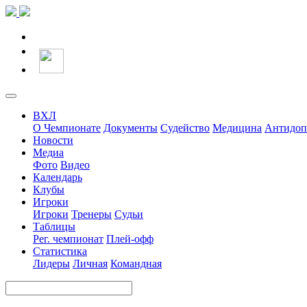
ВХЛ
О Чемпионате
Документы
Судейство
Медицина
Антидоп
Новости
Медиа
Фото
Видео
Календарь
Клубы
Игроки
Игроки
Тренеры
Судьи
Таблицы
Рег. чемпионат
Плей-офф
Статистика
Лидеры
Личная
Командная