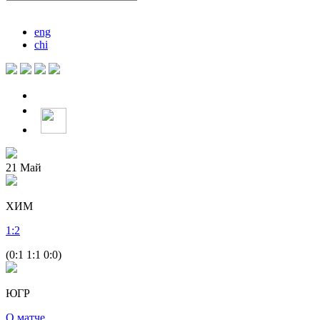
eng
chi
21
Май
ХИМ
1
:
2
(0:1 1:1 0:0)
ЮГР
О матче