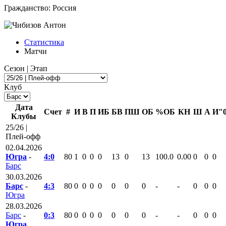
Гражданство:
Россия
Статистика
Матчи
Сезон | Этап
Клуб
Дата
Счет
#
И
В
П
ИБ
БВ
ПШ
ОБ
%ОБ
КН
Ш
А
И"
Клубы
25/26 |
Плей-офф
02.04.2026
Югра
-
4:0
80
1
0
0
0
13
0
13
100.0
0.00
0
0
0
Барс
30.03.2026
Барс
-
4:3
80
0
0
0
0
0
0
0
-
-
0
0
0
Югра
28.03.2026
Барс
-
0:3
80
0
0
0
0
0
0
0
-
-
0
0
0
Югра