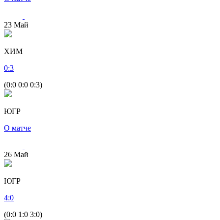
23
Май
ХИМ
0
:
3
(0:0 0:0 0:3)
ЮГР
О матче
26
Май
ЮГР
4
:
0
(0:0 1:0 3:0)