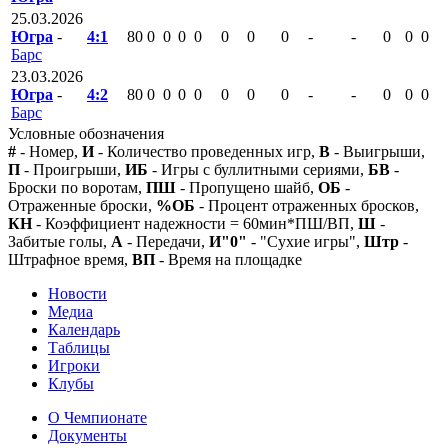
25.03.2026
Югра
-
4:1
80
0
0
0
0
0
0
0
-
-
0
0
0
Барс
23.03.2026
Югра
-
4:2
80
0
0
0
0
0
0
0
-
-
0
0
0
Барс
Условные обозначения
#
- Номер,
И
- Количество проведенных игр,
В
- Выигрыши,
П
- Проигрыши,
ИБ
- Игры с буллитными сериями,
БВ
-
Броски по воротам,
ПШ
- Пропущено шайб,
ОБ
-
Отраженные броски,
%ОБ
- Процент отраженных бросков,
КН
- Коэффициент надежности = 60мин*ПШ/ВП,
Ш
-
Забитые голы,
А
- Передачи,
И"0"
- "Сухие игры",
Штр
-
Штрафное время,
ВП
- Время на площадке
Новости
Медиа
Календарь
Таблицы
Игроки
Клубы
О Чемпионате
Документы