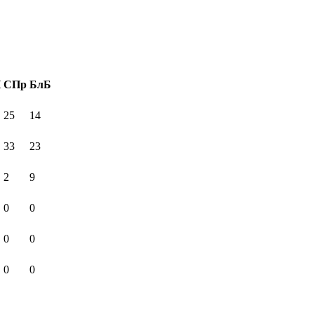
И
СПр
БлБ
25
14
33
23
2
9
0
0
0
0
0
0