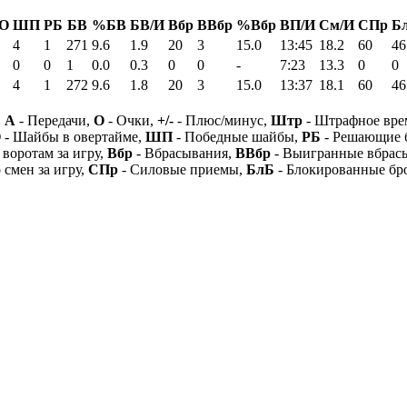
О
ШП
РБ
БВ
%БВ
БВ/И
Вбр
ВВбр
%Вбр
ВП/И
См/И
СПр
Б
4
1
271
9.6
1.9
20
3
15.0
13:45
18.2
60
46
0
0
1
0.0
0.3
0
0
-
7:23
13.3
0
0
4
1
272
9.6
1.8
20
3
15.0
13:37
18.1
60
46
,
А
- Передачи,
О
- Очки,
+/-
- Плюс/минус,
Штр
- Штрафное вре
О
- Шайбы в овертайме,
ШП
- Победные шайбы,
РБ
- Решающие 
 воротам за игру,
Вбр
- Вбрасывания,
ВВбр
- Выигранные вбрас
 смен за игру,
СПр
- Силовые приемы,
БлБ
- Блокированные бр