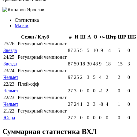
Статистика
Матчи
Сезон / Клуб
#
И
Ш
А
О
+/-
Штр
ШР
ШБ
25/26 | Регулярный чемпионат
Звезда
87
35
5
5
10
-9
14
5
0
24/25 | Регулярный чемпионат
Звезда
87
59
18
30
48
9
18
15
3
23/24 | Регулярный чемпионат
Челмет
97
25
2
3
5
4
2
2
0
22/23 | Плей-офф
Челмет
27
3
0
0
0
-1
2
0
0
22/23 | Регулярный чемпионат
Челмет
27
24
1
2
3
-8
4
1
0
21/22 | Регулярный чемпионат
Югра
27
2
0
0
0
0
0
0
0
Суммарная статистика ВХЛ