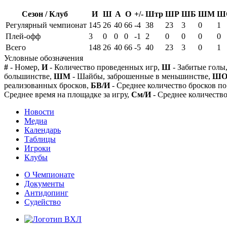
Сезон / Клуб
И
Ш
А
О
+/-
Штр
ШР
ШБ
ШМ
Ш
Регулярный чемпионат
145
26
40
66
-4
38
23
3
0
1
Плей-офф
3
0
0
0
-1
2
0
0
0
0
Всего
148
26
40
66
-5
40
23
3
0
1
Условные обозначения
#
- Номер,
И
- Количество проведенных игр,
Ш
- Забитые голы
большинстве,
ШМ
- Шайбы, заброшенные в меньшинстве,
Ш
реализованных бросков,
БВ/И
- Среднее количество бросков по
Среднее время на площадке за игру,
См/И
- Среднее количество
Новости
Медиа
Календарь
Таблицы
Игроки
Клубы
О Чемпионате
Документы
Антидопинг
Судейство