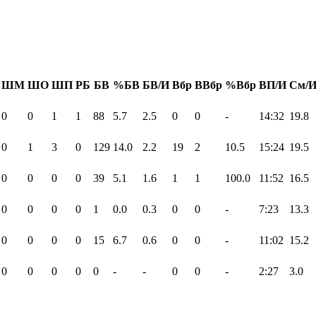
ШМ
ШО
ШП
РБ
БВ
%БВ
БВ/И
Вбр
ВВбр
%Вбр
ВП/И
См/
0
0
1
1
88
5.7
2.5
0
0
-
14:32
19.8
0
1
3
0
129
14.0
2.2
19
2
10.5
15:24
19.5
0
0
0
0
39
5.1
1.6
1
1
100.0
11:52
16.5
0
0
0
0
1
0.0
0.3
0
0
-
7:23
13.3
0
0
0
0
15
6.7
0.6
0
0
-
11:02
15.2
0
0
0
0
0
-
-
0
0
-
2:27
3.0