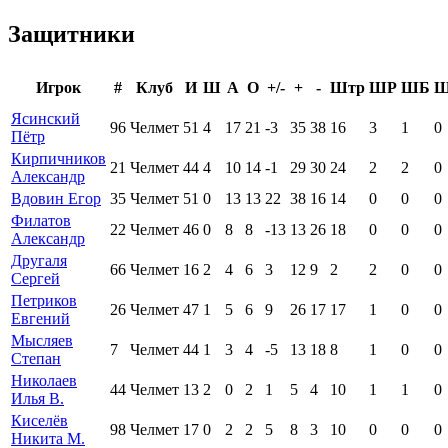
Защитники
Игрок
#
Клуб
И
Ш
А
О
+/-
+
-
Штр
ШР
ШБ
Ясинский
96
Челмет
51
4
17
21
-3
35
38
16
3
1
0
Пётр
Кирпичников
21
Челмет
44
4
10
14
-1
29
30
24
2
2
0
Александр
Вдовин Егор
35
Челмет
51
0
13
13
22
38
16
14
0
0
0
Филатов
22
Челмет
46
0
8
8
-13
13
26
18
0
0
0
Александр
Другаля
66
Челмет
16
2
4
6
3
12
9
2
2
0
0
Сергей
Петриков
26
Челмет
47
1
5
6
9
26
17
17
1
0
0
Евгений
Мысляев
7
Челмет
44
1
3
4
-5
13
18
8
1
0
0
Степан
Николаев
44
Челмет
13
2
0
2
1
5
4
10
1
1
0
Илья В.
Киселёв
98
Челмет
17
0
2
2
5
8
3
10
0
0
0
Никита М.