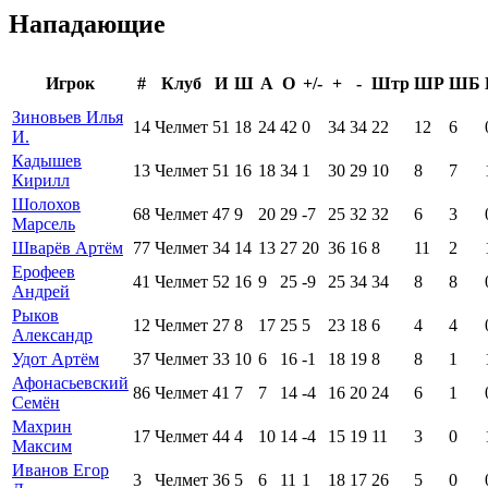
Нападающие
Игрок
#
Клуб
И
Ш
А
О
+/-
+
-
Штр
ШР
ШБ
Зиновьев Илья
14
Челмет
51
18
24
42
0
34
34
22
12
6
И.
Кадышев
13
Челмет
51
16
18
34
1
30
29
10
8
7
Кирилл
Шолохов
68
Челмет
47
9
20
29
-7
25
32
32
6
3
Марсель
Шварёв Артём
77
Челмет
34
14
13
27
20
36
16
8
11
2
Ерофеев
41
Челмет
52
16
9
25
-9
25
34
34
8
8
Андрей
Рыков
12
Челмет
27
8
17
25
5
23
18
6
4
4
Александр
Удот Артём
37
Челмет
33
10
6
16
-1
18
19
8
8
1
Афонасьевский
86
Челмет
41
7
7
14
-4
16
20
24
6
1
Семён
Махрин
17
Челмет
44
4
10
14
-4
15
19
11
3
0
Максим
Иванов Егор
3
Челмет
36
5
6
11
1
18
17
26
5
0