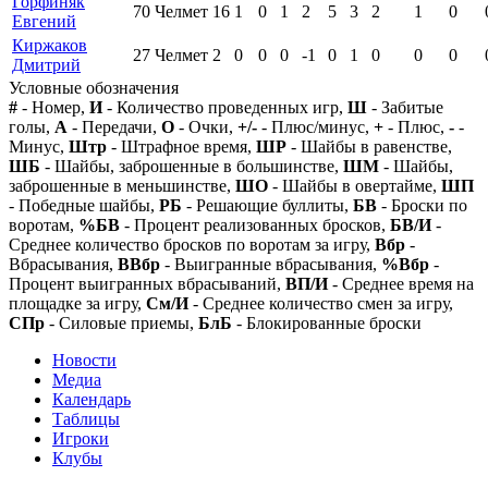
Горфиняк
70
Челмет
16
1
0
1
2
5
3
2
1
0
Евгений
Киржаков
27
Челмет
2
0
0
0
-1
0
1
0
0
0
Дмитрий
Условные обозначения
#
- Номер,
И
- Количество проведенных игр,
Ш
- Забитые
голы,
А
- Передачи,
О
- Очки,
+/-
- Плюс/минус,
+
- Плюс,
-
-
Минус,
Штр
- Штрафное время,
ШР
- Шайбы в равенстве,
ШБ
- Шайбы, заброшенные в большинстве,
ШМ
- Шайбы,
заброшенные в меньшинстве,
ШО
- Шайбы в овертайме,
ШП
- Победные шайбы,
РБ
- Решающие буллиты,
БВ
- Броски по
воротам,
%БВ
- Процент реализованных бросков,
БВ/И
-
Среднее количество бросков по воротам за игру,
Вбр
-
Вбрасывания,
ВВбр
- Выигранные вбрасывания,
%Вбр
-
Процент выигранных вбрасываний,
ВП/И
- Среднее время на
площадке за игру,
См/И
- Среднее количество смен за игру,
СПр
- Силовые приемы,
БлБ
- Блокированные броски
Новости
Медиа
Календарь
Таблицы
Игроки
Клубы