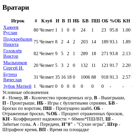
Вратари
Игрок
#
Клуб
И
В
П
ИБ
БВ
ПШ
ОБ
%ОБ
КН
Хажеев
80
Челмет
1
1
0
0
24
1
23
95.8
1.00
Руслан
Подскребалин
75
Челмет
8
2
4
2
203
14
189
93.1
1.89
Никита
Головлёв
82
Челмет
9
5
2
1
289
18
271
93.8
2.13
Виктор
Мыльников
20
Челмет
5
3
2
0
132
11
121
91.7
2.20
Сергей И.
Бутеец
31
Челмет
35
16
18
0
1006
88
918
91.3
2.57
Вячеслав
Зубов Матвей
1
Челмет
0
0
0
0
0
0
0
-
-
Условные обозначения
#
- Номер,
И
- Количество проведенных игр,
В
- Выигрыши,
П
- Проигрыши,
ИБ
- Игры с буллитными сериями,
БВ
-
Броски по воротам,
ПШ
- Пропущено шайб,
ОБ
-
Отраженные броски,
%ОБ
- Процент отраженных бросков,
КН
- Коэффициент надежности = 60мин*ПШ/ВП,
Ш
-
Забитые голы,
А
- Передачи,
И"0"
- "Сухие игры",
Штр
-
Штрафное время,
ВП
- Время на площадке