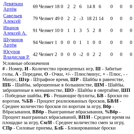
Девяткин
69
Челмет
18
0
2
2
6
14
8
6
0
0
0
Артём
Савельев
79
Челмет
49
0
2
2
-3
18
21
14
0
0
0
Алексей
Иванов
91
Челмет
10
0
1
1
3
5
2
8
0
0
0
Алексей А.
Щучинов
94
Челмет
1
0
0
0
1
1
0
0
0
0
0
Артём
Юсупов
42
Челмет
2
0
0
0
-2
0
2
2
0
0
0
Владислав Р.
Условные обозначения
#
- Номер,
И
- Количество проведенных игр,
Ш
- Забитые
голы,
А
- Передачи,
О
- Очки,
+/-
- Плюс/минус,
+
- Плюс,
-
-
Минус,
Штр
- Штрафное время,
ШР
- Шайбы в равенстве,
ШБ
- Шайбы, заброшенные в большинстве,
ШМ
- Шайбы,
заброшенные в меньшинстве,
ШО
- Шайбы в овертайме,
ШП
- Победные шайбы,
РБ
- Решающие буллиты,
БВ
- Броски по
воротам,
%БВ
- Процент реализованных бросков,
БВ/И
-
Среднее количество бросков по воротам за игру,
Вбр
-
Вбрасывания,
ВВбр
- Выигранные вбрасывания,
%Вбр
-
Процент выигранных вбрасываний,
ВП/И
- Среднее время на
площадке за игру,
См/И
- Среднее количество смен за игру,
СПр
- Силовые приемы,
БлБ
- Блокированные броски