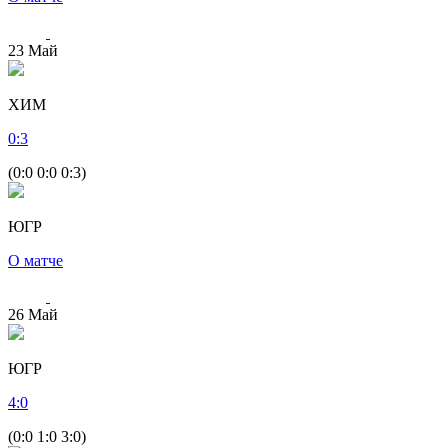
23
Май
ХИМ
0
:
3
(0:0 0:0 0:3)
ЮГР
О матче
26
Май
ЮГР
4
:
0
(0:0 1:0 3:0)