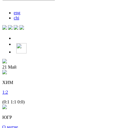
eng
chi
21
Май
ХИМ
1
:
2
(0:1 1:1 0:0)
ЮГР
О матче