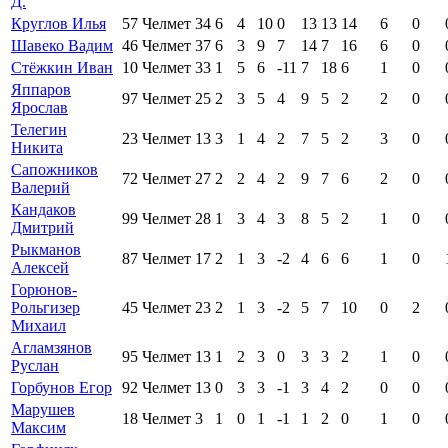
Д.
Круглов Илья
57
Челмет
34
6
4
10
0
13
13
14
6
0
Шавеко Вадим
46
Челмет
37
6
3
9
7
14
7
16
6
0
Стёжкин Иван
10
Челмет
33
1
5
6
-11
7
18
6
1
0
Яппаров
97
Челмет
25
2
3
5
4
9
5
2
2
0
Ярослав
Телегин
23
Челмет
13
3
1
4
2
7
5
2
3
0
Никита
Сапожников
72
Челмет
27
2
2
4
2
9
7
6
2
0
Валерий
Кандаков
99
Челмет
28
1
3
4
3
8
5
2
1
0
Дмитрий
Рыкманов
87
Челмет
17
2
1
3
-2
4
6
6
1
0
Алексей
Горюнов-
Рольгизер
45
Челмет
23
2
1
3
-2
5
7
10
0
2
Михаил
Агламзянов
95
Челмет
13
1
2
3
0
3
3
2
1
0
Руслан
Горбунов Егор
92
Челмет
13
0
3
3
-1
3
4
2
0
0
Марушев
18
Челмет
3
1
0
1
-1
1
2
0
1
0
Максим