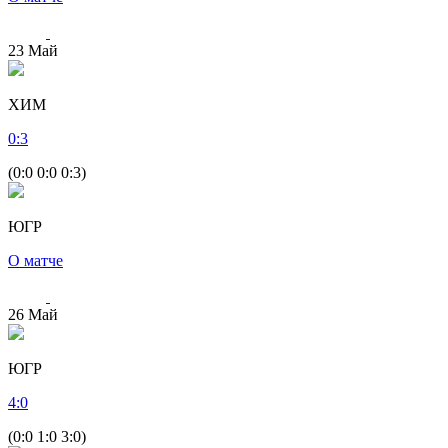
23
Май
ХИМ
0
:
3
(0:0 0:0 0:3)
ЮГР
О матче
26
Май
ЮГР
4
:
0
(0:0 1:0 3:0)