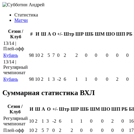
Статистика
Матчи
Сезон /
#
И
Ш
А
О
+/-
Штр
ШР
ШБ
ШМ
ШО
ШП
РБ
Клуб
13/14 |
Плей-офф
Кубань
98
10
2
5
7
0
2
2
0
0
0
0
0
13/14 |
Регулярный
чемпионат
Кубань
98
10
2
1
3
-2
6
1
1
0
0
2
0
Суммарная статистика ВХЛ
Сезон /
И
Ш
А
О
+/-
Штр
ШР
ШБ
ШМ
ШО
ШП
РБ
Б
Клуб
Регулярный
10
2
1
3
-2
6
1
1
0
0
2
0
16
чемпионат
Плей-офф
10
2
5
7
0
2
2
0
0
0
0
0
17