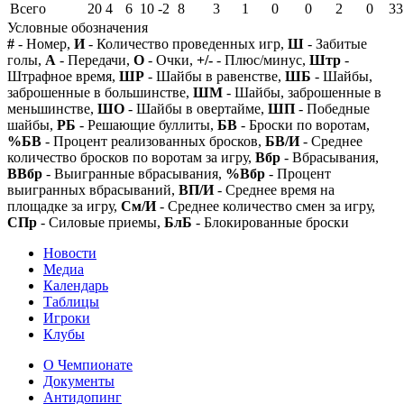
Всего
20
4
6
10
-2
8
3
1
0
0
2
0
33
Условные обозначения
#
- Номер,
И
- Количество проведенных игр,
Ш
- Забитые
голы,
А
- Передачи,
О
- Очки,
+/-
- Плюс/минус,
Штр
-
Штрафное время,
ШР
- Шайбы в равенстве,
ШБ
- Шайбы,
заброшенные в большинстве,
ШМ
- Шайбы, заброшенные в
меньшинстве,
ШО
- Шайбы в овертайме,
ШП
- Победные
шайбы,
РБ
- Решающие буллиты,
БВ
- Броски по воротам,
%БВ
- Процент реализованных бросков,
БВ/И
- Среднее
количество бросков по воротам за игру,
Вбр
- Вбрасывания,
ВВбр
- Выигранные вбрасывания,
%Вбр
- Процент
выигранных вбрасываний,
ВП/И
- Среднее время на
площадке за игру,
См/И
- Среднее количество смен за игру,
СПр
- Силовые приемы,
БлБ
- Блокированные броски
Новости
Медиа
Календарь
Таблицы
Игроки
Клубы
О Чемпионате
Документы
Антидопинг