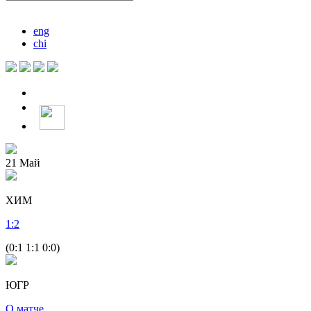
eng
chi
21
Май
ХИМ
1
:
2
(0:1 1:1 0:0)
ЮГР
О матче