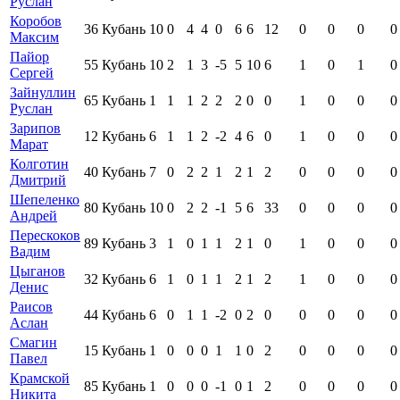
Руслан
Коробов
36
Кубань
10
0
4
4
0
6
6
12
0
0
0
0
Максим
Пайор
55
Кубань
10
2
1
3
-5
5
10
6
1
0
1
0
Сергей
Зайнуллин
65
Кубань
1
1
1
2
2
2
0
0
1
0
0
0
Руслан
Зарипов
12
Кубань
6
1
1
2
-2
4
6
0
1
0
0
0
Марат
Колготин
40
Кубань
7
0
2
2
1
2
1
2
0
0
0
0
Дмитрий
Шепеленко
80
Кубань
10
0
2
2
-1
5
6
33
0
0
0
0
Андрей
Перескоков
89
Кубань
3
1
0
1
1
2
1
0
1
0
0
0
Вадим
Цыганов
32
Кубань
6
1
0
1
1
2
1
2
1
0
0
0
Денис
Раисов
44
Кубань
6
0
1
1
-2
0
2
0
0
0
0
0
Аслан
Смагин
15
Кубань
1
0
0
0
1
1
0
2
0
0
0
0
Павел
Крамской
85
Кубань
1
0
0
0
-1
0
1
2
0
0
0
0
Никита