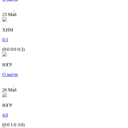
23
Май
ХИМ
0
:
3
(0:0 0:0 0:3)
ЮГР
О матче
26
Май
ЮГР
4
:
0
(0:0 1:0 3:0)