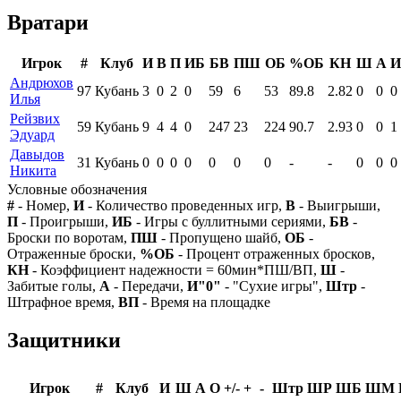
Вратари
Игрок
#
Клуб
И
В
П
ИБ
БВ
ПШ
ОБ
%ОБ
КН
Ш
А
И
Андрюхов
97
Кубань
3
0
2
0
59
6
53
89.8
2.82
0
0
0
Илья
Рейзвих
59
Кубань
9
4
4
0
247
23
224
90.7
2.93
0
0
1
Эдуард
Давыдов
31
Кубань
0
0
0
0
0
0
0
-
-
0
0
0
Никита
Условные обозначения
#
- Номер,
И
- Количество проведенных игр,
В
- Выигрыши,
П
- Проигрыши,
ИБ
- Игры с буллитными сериями,
БВ
-
Броски по воротам,
ПШ
- Пропущено шайб,
ОБ
-
Отраженные броски,
%ОБ
- Процент отраженных бросков,
КН
- Коэффициент надежности = 60мин*ПШ/ВП,
Ш
-
Забитые голы,
А
- Передачи,
И"0"
- "Сухие игры",
Штр
-
Штрафное время,
ВП
- Время на площадке
Защитники
Игрок
#
Клуб
И
Ш
А
О
+/-
+
-
Штр
ШР
ШБ
ШМ