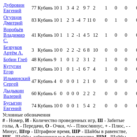
Дубровин
77
Кубань
10
1
3
4
2
9
7
2
1
0
0
Евгений
Огурцов
83
Кубань
10
1
2
3
-4
7
11
0
0
1
0
Дмитрий
Воробьёв
Владимир
41
Кубань
10
1
1
2
-1
4
5
12
1
0
0
С.
Безруков
3
Кубань
10
0
2
2
-2
6
8
10
0
0
0
Артём А.
Бобин Глеб
48
Кубань
9
1
0
1
2
3
1
2
1
0
0
Кутугин
87
Кубань
10
1
0
1
-1
6
7
4
1
0
0
Егор
Ильминский
47
Кубань
4
0
0
0
1
2
1
0
0
0
0
Сергей
Дыдыкин
60
Кубань
6
0
0
0
0
2
2
2
0
0
0
Валерий
Бусыгин
74
Кубань
10
0
0
0
1
5
4
2
0
0
0
Евгений
Условные обозначения
#
- Номер,
И
- Количество проведенных игр,
Ш
- Забитые
голы,
А
- Передачи,
О
- Очки,
+/-
- Плюс/минус,
+
- Плюс,
-
-
Минус,
Штр
- Штрафное время,
ШР
- Шайбы в равенстве,
ШБ
- Шайбы, заброшенные в большинстве,
ШМ
- Шайбы,