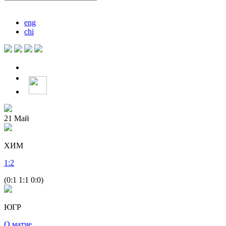
eng
chi
21
Май
ХИМ
1
:
2
(0:1 1:1 0:0)
ЮГР
О матче