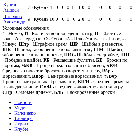
Кучин
75
Кубань
4
0
0
0
1
1
0
0
0
0
0
0
Андрей
Чистяков
9
Кубань
10
0
0
0
-6
2
8
14
0
0
0
0
Александр
Условные обозначения
#
- Номер,
И
- Количество проведенных игр,
Ш
- Забитые
голы,
А
- Передачи,
О
- Очки,
+/-
- Плюс/минус,
+
- Плюс,
-
-
Минус,
Штр
- Штрафное время,
ШР
- Шайбы в равенстве,
ШБ
- Шайбы, заброшенные в большинстве,
ШМ
- Шайбы,
заброшенные в меньшинстве,
ШО
- Шайбы в овертайме,
ШП
- Победные шайбы,
РБ
- Решающие буллиты,
БВ
- Броски по
воротам,
%БВ
- Процент реализованных бросков,
БВ/И
-
Среднее количество бросков по воротам за игру,
Вбр
-
Вбрасывания,
ВВбр
- Выигранные вбрасывания,
%Вбр
-
Процент выигранных вбрасываний,
ВП/И
- Среднее время на
площадке за игру,
См/И
- Среднее количество смен за игру,
СПр
- Силовые приемы,
БлБ
- Блокированные броски
Новости
Медиа
Календарь
Таблицы
Игроки
Клубы