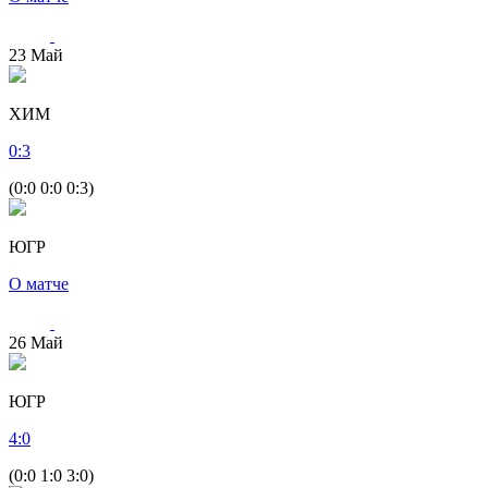
23
Май
ХИМ
0
:
3
(0:0 0:0 0:3)
ЮГР
О матче
26
Май
ЮГР
4
:
0
(0:0 1:0 3:0)