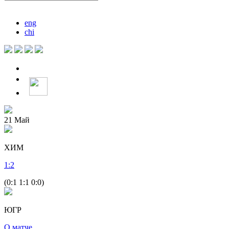
eng
chi
21
Май
ХИМ
1
:
2
(0:1 1:1 0:0)
ЮГР
О матче