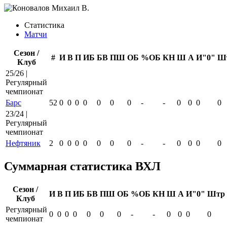
Статистика
Матчи
Сезон /
#
И
В
П
ИБ
БВ
ПШ
ОБ
%ОБ
КН
Ш
А
И"0"
Ш
Клуб
25/26 |
Регулярный
чемпионат
Барс
52
0
0
0
0
0
0
0
-
-
0
0
0
0
23/24 |
Регулярный
чемпионат
Нефтяник
2
0
0
0
0
0
0
0
-
-
0
0
0
0
Суммарная статистика ВХЛ
Сезон /
И
В
П
ИБ
БВ
ПШ
ОБ
%ОБ
КН
Ш
А
И"0"
Штр
Клуб
Регулярный
0
0
0
0
0
0
0
-
-
0
0
0
0
чемпионат