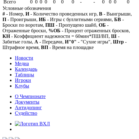
Всего
0
0
0
0
0
0
0
-
-
0
0
0
0
Условные обозначения
#
- Номер,
И
- Количество проведенных игр,
В
- Выигрыши,
П
- Проигрыши,
ИБ
- Игры с буллитными сериями,
БВ
-
Броски по воротам,
ПШ
- Пропущено шайб,
ОБ
-
Отраженные броски,
%ОБ
- Процент отраженных бросков,
КН
- Коэффициент надежности = 60мин*ПШ/ВП,
Ш
-
Забитые голы,
А
- Передачи,
И"0"
- "Сухие игры",
Штр
-
Штрафное время,
ВП
- Время на площадке
Новости
Медиа
Календарь
Таблицы
Игроки
Клубы
О Чемпионате
Документы
Антидопинг
Судейство