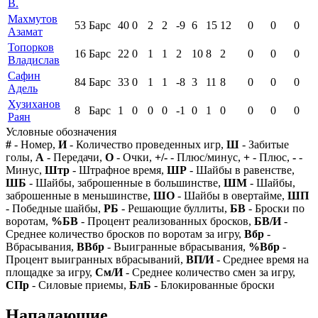
В.
Махмутов
53
Барс
40
0
2
2
-9
6
15
12
0
0
0
Азамат
Топорков
16
Барс
22
0
1
1
2
10
8
2
0
0
0
Владислав
Сафин
84
Барс
33
0
1
1
-8
3
11
8
0
0
0
Адель
Хузиханов
8
Барс
1
0
0
0
-1
0
1
0
0
0
0
Раян
Условные обозначения
#
- Номер,
И
- Количество проведенных игр,
Ш
- Забитые
голы,
А
- Передачи,
О
- Очки,
+/-
- Плюс/минус,
+
- Плюс,
-
-
Минус,
Штр
- Штрафное время,
ШР
- Шайбы в равенстве,
ШБ
- Шайбы, заброшенные в большинстве,
ШМ
- Шайбы,
заброшенные в меньшинстве,
ШО
- Шайбы в овертайме,
ШП
- Победные шайбы,
РБ
- Решающие буллиты,
БВ
- Броски по
воротам,
%БВ
- Процент реализованных бросков,
БВ/И
-
Среднее количество бросков по воротам за игру,
Вбр
-
Вбрасывания,
ВВбр
- Выигранные вбрасывания,
%Вбр
-
Процент выигранных вбрасываний,
ВП/И
- Среднее время на
площадке за игру,
См/И
- Среднее количество смен за игру,
СПр
- Силовые приемы,
БлБ
- Блокированные броски
Нападающие