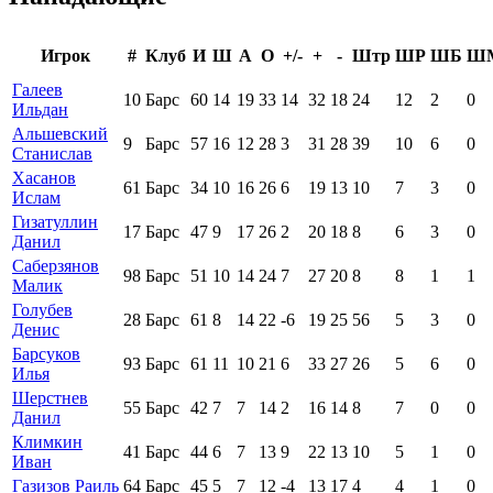
Игрок
#
Клуб
И
Ш
А
О
+/-
+
-
Штр
ШР
ШБ
Ш
Галеев
10
Барс
60
14
19
33
14
32
18
24
12
2
0
Ильдан
Альшевский
9
Барс
57
16
12
28
3
31
28
39
10
6
0
Станислав
Хасанов
61
Барс
34
10
16
26
6
19
13
10
7
3
0
Ислам
Гизатуллин
17
Барс
47
9
17
26
2
20
18
8
6
3
0
Данил
Саберзянов
98
Барс
51
10
14
24
7
27
20
8
8
1
1
Малик
Голубев
28
Барс
61
8
14
22
-6
19
25
56
5
3
0
Денис
Барсуков
93
Барс
61
11
10
21
6
33
27
26
5
6
0
Илья
Шерстнев
55
Барс
42
7
7
14
2
16
14
8
7
0
0
Данил
Климкин
41
Барс
44
6
7
13
9
22
13
10
5
1
0
Иван
Газизов Раиль
64
Барс
45
5
7
12
-4
13
17
4
4
1
0