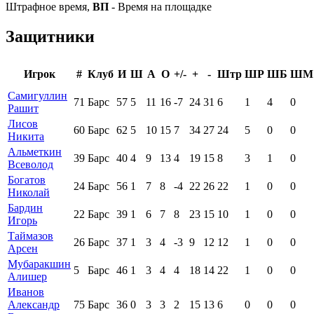
Штрафное время,
ВП
- Время на площадке
Защитники
Игрок
#
Клуб
И
Ш
А
О
+/-
+
-
Штр
ШР
ШБ
ШМ
Самигуллин
71
Барс
57
5
11
16
-7
24
31
6
1
4
0
Рашит
Лисов
60
Барс
62
5
10
15
7
34
27
24
5
0
0
Никита
Альметкин
39
Барс
40
4
9
13
4
19
15
8
3
1
0
Всеволод
Богатов
24
Барс
56
1
7
8
-4
22
26
22
1
0
0
Николай
Бардин
22
Барс
39
1
6
7
8
23
15
10
1
0
0
Игорь
Таймазов
26
Барс
37
1
3
4
-3
9
12
12
1
0
0
Арсен
Мубаракшин
5
Барс
46
1
3
4
4
18
14
22
1
0
0
Алишер
Иванов
Александр
75
Барс
36
0
3
3
2
15
13
6
0
0
0