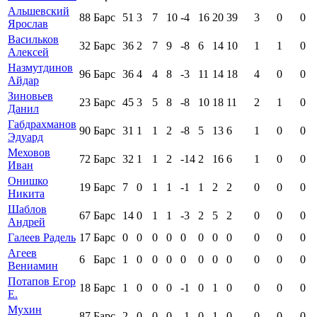
Альшевский
88
Барс
51
3
7
10
-4
16
20
39
3
0
0
Ярослав
Васильков
32
Барс
36
2
7
9
-8
6
14
10
1
1
0
Алексей
Назмутдинов
96
Барс
36
4
4
8
-3
11
14
18
4
0
0
Айдар
Зиновьев
23
Барс
45
3
5
8
-8
10
18
11
2
1
0
Данил
Габдрахманов
90
Барс
31
1
1
2
-8
5
13
6
1
0
0
Эдуард
Меховов
72
Барс
32
1
1
2
-14
2
16
6
1
0
0
Иван
Онишко
19
Барс
7
0
1
1
-1
1
2
2
0
0
0
Никита
Шаблов
67
Барс
14
0
1
1
-3
2
5
2
0
0
0
Андрей
Галеев Радель
17
Барс
0
0
0
0
0
0
0
0
0
0
0
Агеев
6
Барс
1
0
0
0
0
0
0
0
0
0
0
Вениамин
Потапов Егор
18
Барс
1
0
0
0
-1
0
1
0
0
0
0
Е.
Мухин
87
Барс
2
0
0
0
-1
0
1
0
0
0
0