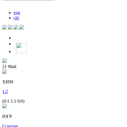
eng
chi
21
Май
ХИМ
1
:
2
(0:1 1:1 0:0)
ЮГР
О матче