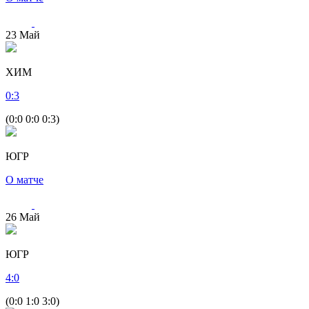
23
Май
ХИМ
0
:
3
(0:0 0:0 0:3)
ЮГР
О матче
26
Май
ЮГР
4
:
0
(0:0 1:0 3:0)