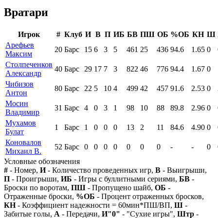
Вратари
Игрок
#
Клуб
И
В
П
ИБ
БВ
ПШ
ОБ
%ОБ
КН
Ш
Арефьев
20
Барс
15
6
3
5
461
25
436
94.6
1.65
0
Максим
Столпеченков
40
Барс
29
17
7
3
822
46
776
94.4
1.67
0
Александр
Чибизов
80
Барс
22
5
10
4
499
42
457
91.6
2.53
0
Антон
Мосин
31
Барс
4
0
3
1
98
10
88
89.8
2.96
0
Владимир
Мухамов
1
Барс
1
0
0
0
13
2
11
84.6
4.90
0
Булат
Коновалов
52
Барс
0
0
0
0
0
0
0
-
-
0
Михаил В.
Условные обозначения
#
- Номер,
И
- Количество проведенных игр,
В
- Выигрыши,
П
- Проигрыши,
ИБ
- Игры с буллитными сериями,
БВ
-
Броски по воротам,
ПШ
- Пропущено шайб,
ОБ
-
Отраженные броски,
%ОБ
- Процент отраженных бросков,
КН
- Коэффициент надежности = 60мин*ПШ/ВП,
Ш
-
Забитые голы,
А
- Передачи,
И"0"
- "Сухие игры",
Штр
-