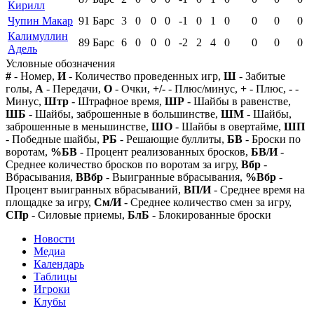
Кирилл
Чупин Макар
91
Барс
3
0
0
0
-1
0
1
0
0
0
0
Калимуллин
89
Барс
6
0
0
0
-2
2
4
0
0
0
0
Адель
Условные обозначения
#
- Номер,
И
- Количество проведенных игр,
Ш
- Забитые
голы,
А
- Передачи,
О
- Очки,
+/-
- Плюс/минус,
+
- Плюс,
-
-
Минус,
Штр
- Штрафное время,
ШР
- Шайбы в равенстве,
ШБ
- Шайбы, заброшенные в большинстве,
ШМ
- Шайбы,
заброшенные в меньшинстве,
ШО
- Шайбы в овертайме,
ШП
- Победные шайбы,
РБ
- Решающие буллиты,
БВ
- Броски по
воротам,
%БВ
- Процент реализованных бросков,
БВ/И
-
Среднее количество бросков по воротам за игру,
Вбр
-
Вбрасывания,
ВВбр
- Выигранные вбрасывания,
%Вбр
-
Процент выигранных вбрасываний,
ВП/И
- Среднее время на
площадке за игру,
См/И
- Среднее количество смен за игру,
СПр
- Силовые приемы,
БлБ
- Блокированные броски
Новости
Медиа
Календарь
Таблицы
Игроки
Клубы