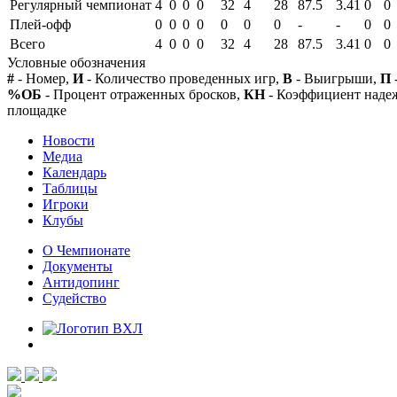
Регулярный чемпионат
4
0
0
0
32
4
28
87.5
3.41
0
0
Плей-офф
0
0
0
0
0
0
0
-
-
0
0
Всего
4
0
0
0
32
4
28
87.5
3.41
0
0
Условные обозначения
#
- Номер,
И
- Количество проведенных игр,
В
- Выигрыши,
П
%ОБ
- Процент отраженных бросков,
КН
- Коэффициент над
площадке
Новости
Медиа
Календарь
Таблицы
Игроки
Клубы
О Чемпионате
Документы
Антидопинг
Судейство