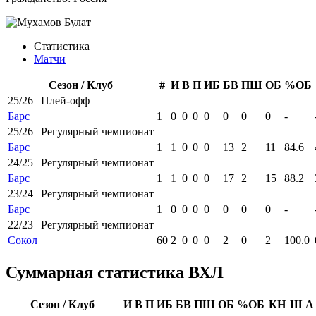
Статистика
Матчи
Сезон / Клуб
#
И
В
П
ИБ
БВ
ПШ
ОБ
%ОБ
25/26 | Плей-офф
Барс
1
0
0
0
0
0
0
0
-
25/26 | Регулярный чемпионат
Барс
1
1
0
0
0
13
2
11
84.6
24/25 | Регулярный чемпионат
Барс
1
1
0
0
0
17
2
15
88.2
23/24 | Регулярный чемпионат
Барс
1
0
0
0
0
0
0
0
-
22/23 | Регулярный чемпионат
Сокол
60
2
0
0
0
2
0
2
100.0
Суммарная статистика ВХЛ
Сезон / Клуб
И
В
П
ИБ
БВ
ПШ
ОБ
%ОБ
КН
Ш
А