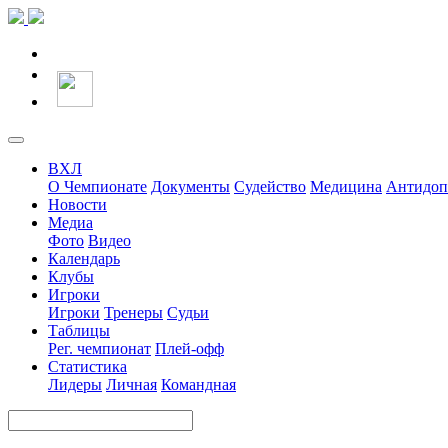
ВХЛ
О Чемпионате
Документы
Судейство
Медицина
Антидоп
Новости
Медиа
Фото
Видео
Календарь
Клубы
Игроки
Игроки
Тренеры
Судьи
Таблицы
Рег. чемпионат
Плей-офф
Статистика
Лидеры
Личная
Командная