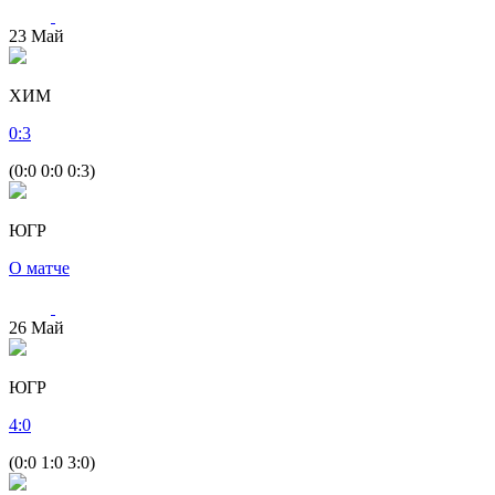
23
Май
ХИМ
0
:
3
(0:0 0:0 0:3)
ЮГР
О матче
26
Май
ЮГР
4
:
0
(0:0 1:0 3:0)