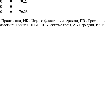
0
0
70:23
0
0
-
0
0
70:23
- Проигрыши,
ИБ
- Игры с буллитными сериями,
БВ
- Броски по
ежности = 60мин*ПШ/ВП,
Ш
- Забитые голы,
А
- Передачи,
И"0"