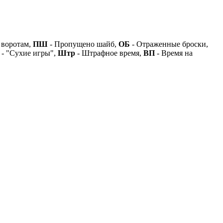
 воротам,
ПШ
- Пропущено шайб,
ОБ
- Отраженные броски,
- "Сухие игры",
Штр
- Штрафное время,
ВП
- Время на