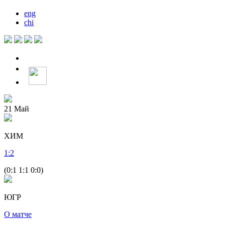
eng
chi
21
Май
ХИМ
1
:
2
(0:1 1:1 0:0)
ЮГР
О матче