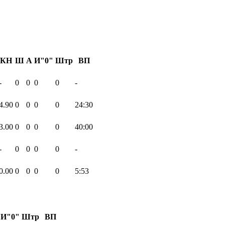
КН
Ш
А
И"0"
Штр
ВП
-
0
0
0
0
-
4.90
0
0
0
0
24:30
3.00
0
0
0
0
40:00
-
0
0
0
0
-
0.00
0
0
0
0
5:53
И"0"
Штр
ВП